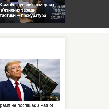
 «мобілізували» померлих
ув’язнених заради
тистики — прокуратура