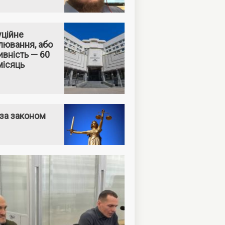
уційне
лювання, або
вність — 60
місяць
за законом