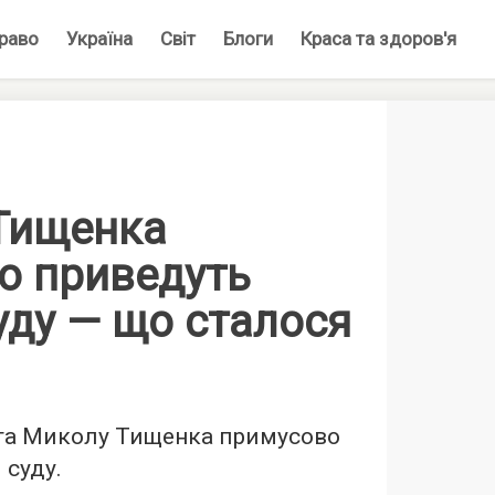
раво
Україна
Світ
Блоги
Краса та здоров'я
Тищенка
о приведуть
уду — що сталося
та Миколу Тищенка примусово
 суду.