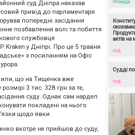
айонний суд Дніпра наказав
ГРОМАДА
усовий привід до парламентаря
гнорував попередні засідання
Констит
окозами
конне позбавлення волі та побиття
Продукти
кового службовця
актів на 
 Kraken у Дніпрі. Про це 5 травня
СУД
адське» з посиланням на Офіс
урора.
Судді по
чили, що на Тищенка вже
СУД
розмірі 3 тис. 328 грн за те,
засідання суду. Однак сам нардеп
онувати покладені на нього
’язки щодо явки.
щенко вкотре не прийшов до суду,