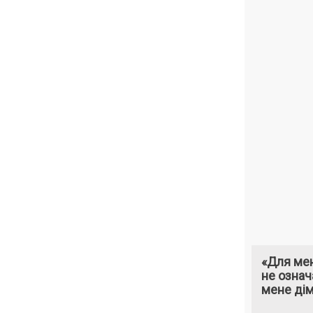
«Для мен
не означ
мене ді