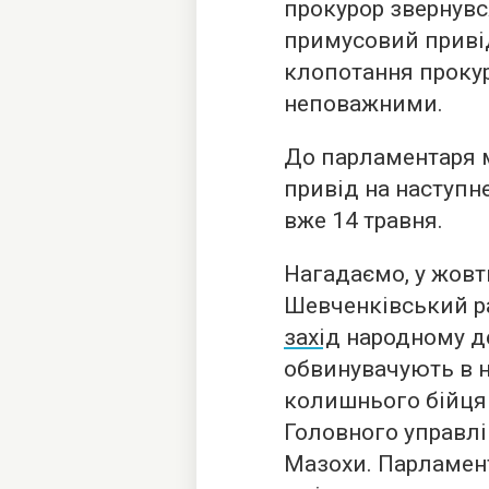
прокурор звернувс
примусовий приві
клопотання прокур
неповажними.
До парламентаря 
привід на наступне
вже 14 травня.
Нагадаємо, у жовт
Шевченківський р
захід
народному де
обвинувачують в 
колишнього бійця
Головного управл
Мазохи. Парламен