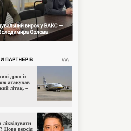
увальний вирок у ВАКС —
Володимира Орлова