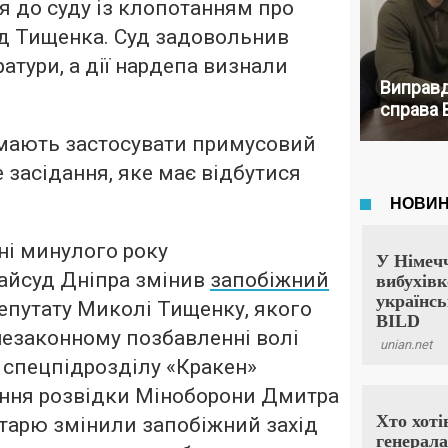
я до суду із клопотанням про
д Тищенка. Суд задовольнив
атури, а дії нардепа визнали
Виправд
справа 
мають застосувати примусовий
 засідання, яке має відбутися
ні минулого року
айсуд Дніпра змінив
запобіжний
путату Миколі Тищенку, якого
незаконному позбавленні волі
 спецпідрозділу «Кракен»
іння розвідки Міноборони Дмитра
тарю змінили запобіжний захід