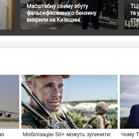
Масштабну схему збуту
ТЦК
фальсифікованого бензину
та 
викрили на Київщині
ста