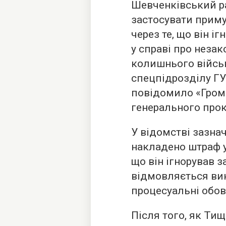
Шевченківський р
застосувати прим
через те, що він і
у справі про неза
колишнього війсь
спецпідрозділу ГУР
повідомило «Гром
генерального прок
У відомстві зазна
накладено штраф у 
що він ігнорував 
відмовляється вик
процесуальні обов
Після того, як Ти