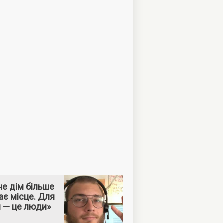
е дім більше
ає місце. Для
м — це люди»