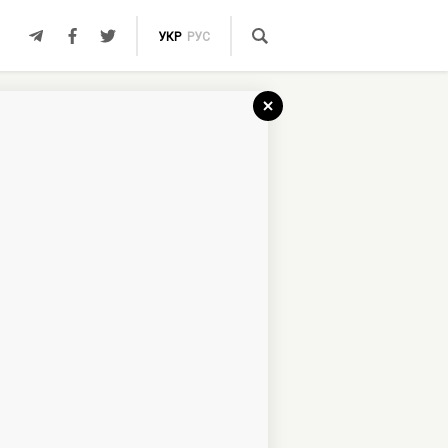
УКР
РУС