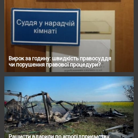
Вирок за годину: швидкість правосуддя
чи порушення правової процедури?
Рашисти вдарили по агропідприємству