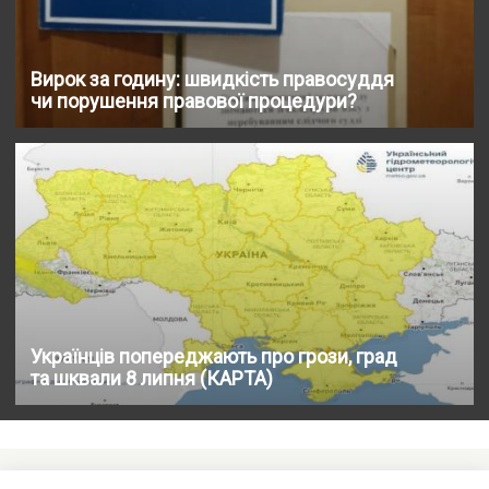
Вирок за годину: швидкість правосуддя
чи порушення правової процедури?
Українців попереджають про грози, град
та шквали 8 липня (КАРТА)