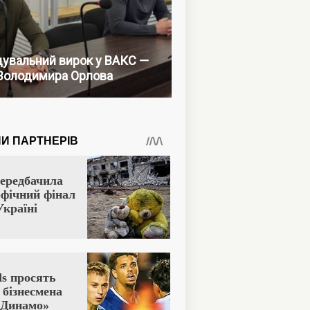
увальний вирок у ВАКС —
Володимира Орлова