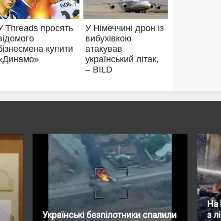
На 
Українські безпілотники спалили
з л