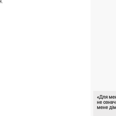
и.
«Для мен
не означ
мене ді