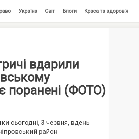
раво
Україна
Світ
Блоги
Краса та здоров'я
тричі вдарили
овському
є поранені (ФОТО)
ки сьогодні, 3 червня, вдень
ніпровський район