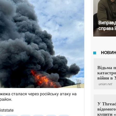
Виправд
справа 