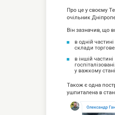
Про це у своєму T
очільник Дніпропе
Він зазначив, що в
в одній частин
склади торгове
в іншій частин
госпіталізовані
у важкому стані
Також є одна пост
ушпиталена в стані