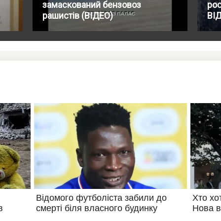
замаскований бензовоз
рос
рашистів (ВІДЕО)
ВІ