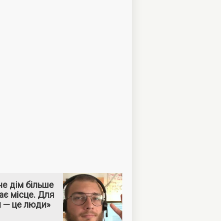
е дім більше
ає місце. Для
м — це люди»