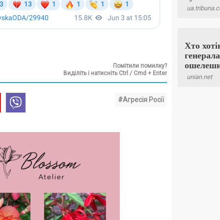
Помітили помилку?
Виділіть і натисніть Ctrl / Cmd + Enter
#Агресія Росії