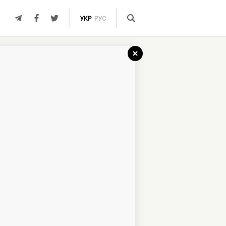
УКР
РУС