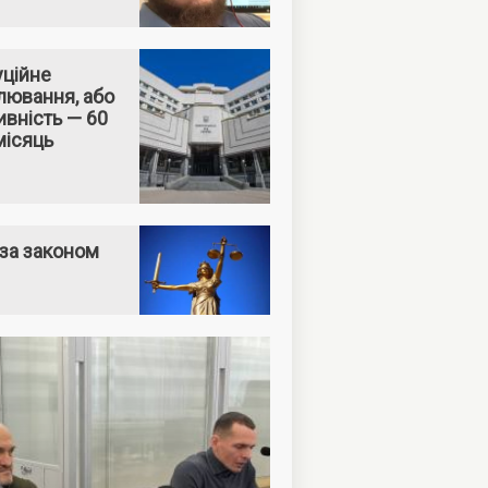
уційне
лювання, або
вність — 60
місяць
за законом