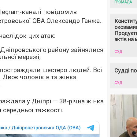
ГРОМАДА
elegram-каналі повідомив
тровської ОВА Олександр Ганжа.
Констит
окозами
Продукти
наслідок цих атак:
актів на 
і Дніпровського району зайнялися
СУД
льної мережі;
і постраждали шестеро людей. Всі
Судді по
. Двоє чоловіків та жінка
.
СУД
раждала у Дніпрі — 38-річна жінка
 середньої тяжкості.