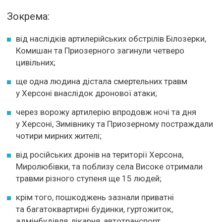
Зокрема:
від наслідків артилерійських обстрілів Білозерки,
Комишан та Приозерного загинули четверо
цивільних;
ще одна людина дістала смертельних травм
у Херсоні внаслідок дронової атаки;
через ворожу артилерію впродовж ночі та дня
у Херсоні, Зимівнику та Приозерному постраждали
чотири мирних жителі;
від російських дронів на території Херсона,
Миролюбівки, та поблизу села Високе отримали
травми різного ступеня ще 15 людей;
крім того, пошкоджень зазнали приватні
та багатоквартирні будинки, гуртожиток,
адмінбудівля, лікарня, автотранспорт.