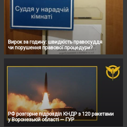
Вирок за годину: швидкість правосуддя
чи порушення правової процедури?
РФ розгорне підрозділ КНДР з 120 ракетами
у Воронезькій області — ГУР