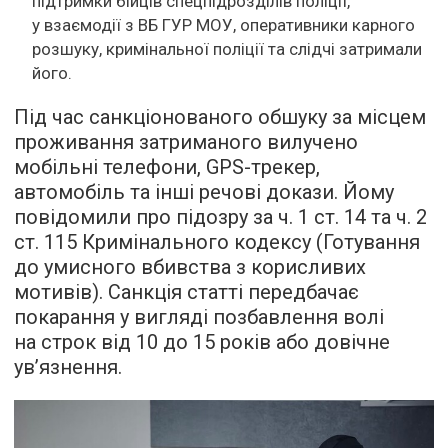
підтримки бійців спецпідрозділів поліції,
у взаємодії з ВБ ГУР МОУ, оперативники карного
розшуку, кримінальної поліції та слідчі затримали
його.
Під час санкціонованого обшуку за місцем
проживання затриманого вилучено
мобільні телефони, GPS-трекер,
автомобіль та інші речові докази. Йому
повідомили про підозру за ч. 1 ст. 14 та ч. 2
ст. 115 Кримінального кодексу (Готування
до умисного вбивства з корисливих
мотивів). Санкція статті передбачає
покарання у вигляді позбавлення волі
на строк від 10 до 15 років або довічне
ув’язнення.