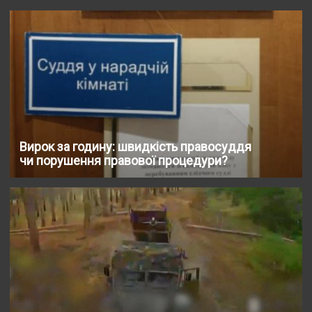
Вирок за годину: швидкість правосуддя
чи порушення правової процедури?