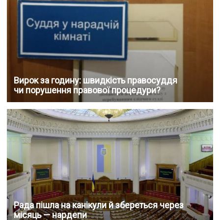
Вирок за годину: швидкість правосуддя
чи порушення правової процедури?
Рада пішла на канікули й збереться через
місяць — нардепи