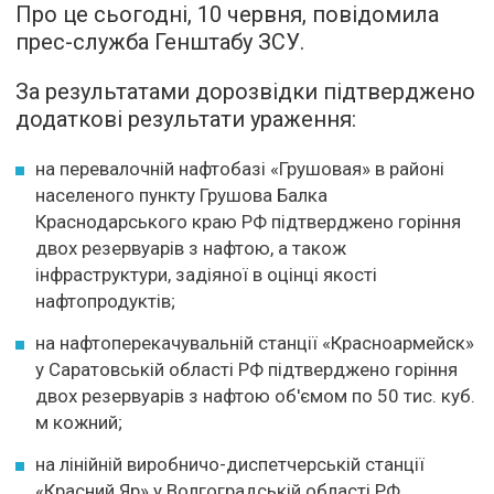
Про це сьогодні, 10 червня, повідомила
прес-служба Генштабу ЗСУ.
За результатами дорозвідки підтверджено
додаткові результати ураження:
на перевалочній нафтобазі «Грушовая» в районі
населеного пункту Грушова Балка
Краснодарського краю РФ підтверджено горіння
двох резервуарів з нафтою, а також
інфраструктури, задіяної в оцінці якості
нафтопродуктів;
на нафтоперекачувальній станції «Красноармейск»
у Саратовській області РФ підтверджено горіння
двох резервуарів з нафтою об'ємом по 50 тис. куб.
м кожний;
на лінійній виробничо-диспетчерській станції
«Красний Яр» у Волгоградській області РФ