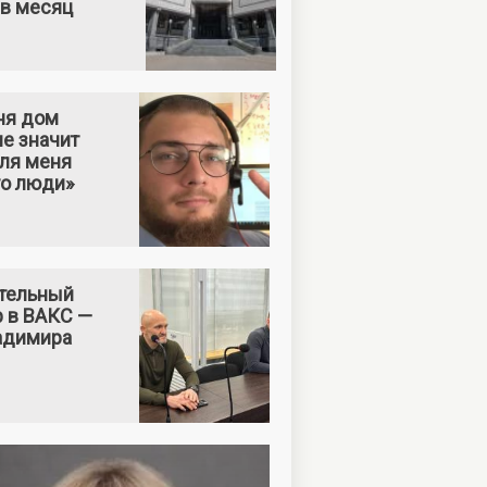
 в месяц
ня дом
е значит
Для меня
то люди»
тельный
р в ВАКС —
адимира