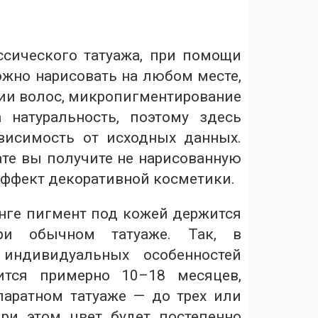
ссического татуажа, при помощи
ожно нарисовать на любом месте,
вии волос, микропигментирование
 натуральность, поэтому здесь
висимость от исходных данных.
ате вы получите не нарисованную
эффект декоративной косметики.
ге пигмент под кожей держится
ри обычном татуаже. Так, в
 индивидуальных особенностей
нится примерно 10–18 месяцев,
паратном татуаже — до трех или
ри этом цвет будет постепенно