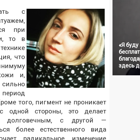
вать с
туажем,
ся при
, то в
«Я буду
хнике
бесплат
ция, что
благодар
нимуму
здесь д
кожи и,
 сильно
ериод
роме того, пигмент не проникает
с одной стороны, это делает
ее долговечным, с другой —
ься более естественного вида
чает радикальное изменение