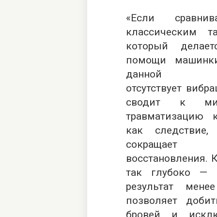
«Если сравни
классическим та
который делает
помощи машинки
данной те
отсутствует вибра
сводит к ми
травматизацию 
как следствие,
сокращает п
восстановления. К
так глубоко — 
результат мен
позволяет добит
бровей и исклю