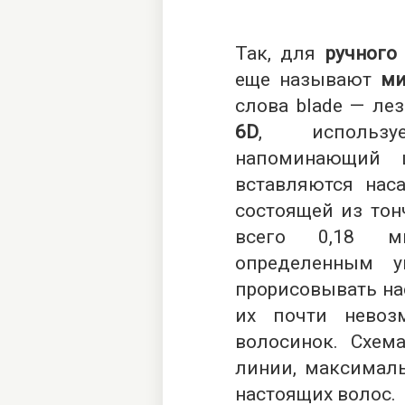
Так, для
ручного
еще называют
ми
слова blade — ле
6D
, использу
напоминающий 
вставляются нас
состоящей из тон
всего 0,18 м
определенным у
прорисовывать нас
их почти невоз
волосинок. Схем
линии, максималь
настоящих волос.