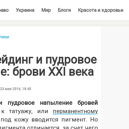
раво
Украина
Мир
Блоги
Красота и здоровье
татья
йдинг и пудровое
: брови XXI века
23 мая 2016, 18:43
и пудровое напыление бровей
 к татуажу, или
перманентному
ь под кожу вводится пигмент. Но
игмента отличается, за счет чего