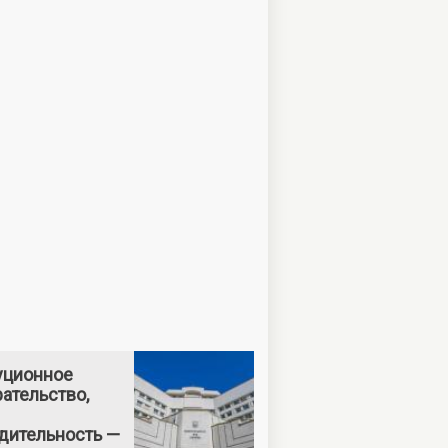
уционное
ательство,
дительность —