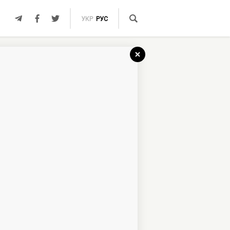
УКР
РУС