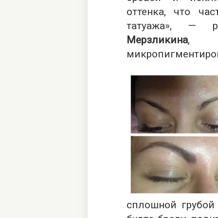
оттенка, что ча
татуажа», — р
Мерзликина
, с
микропигментиро
сплошной грубой 