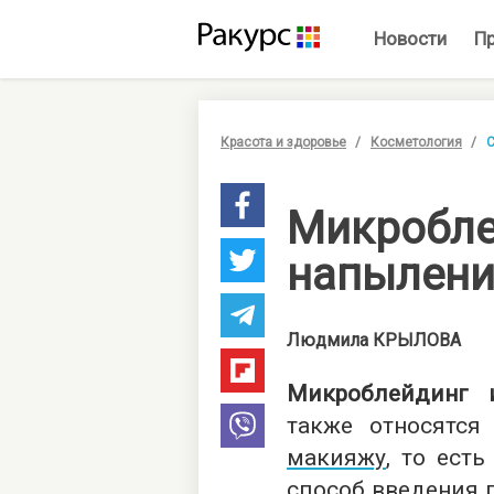
Новости
П
Красота и здоровье
Косметология
С
Микробле
напыление
Людмила
КРЫЛОВА
Микроблейдинг 
также относятся
макияжу
, то ест
способ введения п