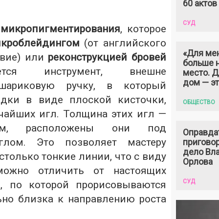
60 актов
СУД
 микропигментирования
, которое
кроблейдингом
(от английского
«Для ме
звие) или
реконструкцией бровей
больше н
ется инструмент, внешне
место. 
дом — э
шариковую ручку, в который
адки в виде плоской кисточки,
ОБЩЕСТВО
чайших игл. Толщина этих игл —
м, расположены они под
Оправда
глом. Это позволяет мастеру
пригово
дело Вл
только тонкие линии, что с виду
Орлова
можно отличить от настоящих
СУД
а, по которой прорисовываются
но близка к направлению роста