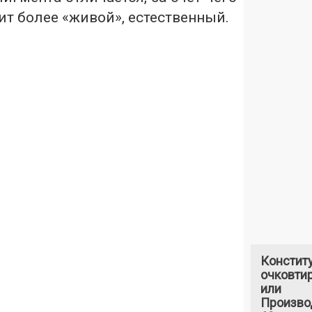
ит более «живой», естественный.
Констит
очковтир
или
Произво