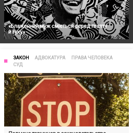
«Блаженний муж сміється серед гвалту
й гуку»
ЗАКОН
АДВОКАТУРА
ПРАВА ЧЕЛОВЕКА
СУД