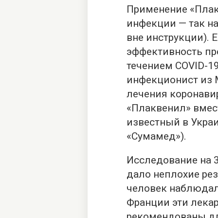
Применение «Плак
инфекции — так на
вне инструкции). 
эффективность пр
течением COVID-19
инфекционист из 
лечения коронави
«Плаквенил» вмес
известный в Укра
«Сумамед»).
Исследование на 
дало неплохие рез
человек наблюдал
Франции эти лека
рекомендованы дл