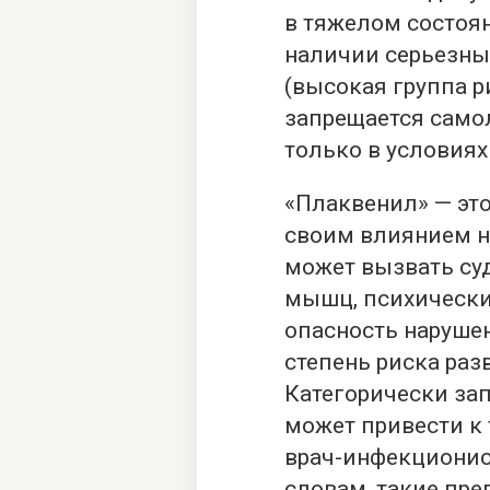
в тяжелом состоя
наличии серьезны
(высокая группа р
запрещается само
только в условиях
«Плаквенил» — это
своим влиянием н
может вызвать су
мышц, психические
опасность наруше
степень риска раз
Категорически за
может привести к 
врач-инфекционис
словам, такие пр