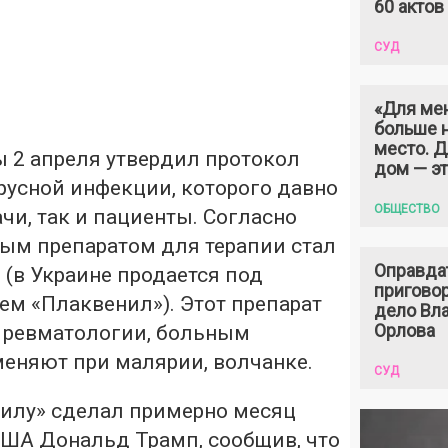
60 актов
СУД
«Для ме
больше н
место. 
 2 апреля утвердил протокол
дом — э
русной инфекции, которого давно
ОБЩЕСТВО
чи, так и пациенты. Согласно
ным препаратом для терапии стал
Оправда
(в Украине продается под
пригово
ем «Плаквенил»). Этот препарат
дело Вл
Орлова
в ревматологии, больным
меняют при малярии, волчанке.
СУД
илу» сделал примерно месяц
США Дональд Трамп, сообщив, что