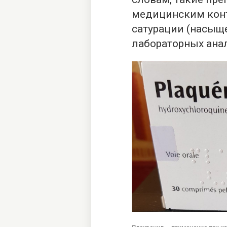
медицинским конт
сатурации (насыщ
лабораторных анал