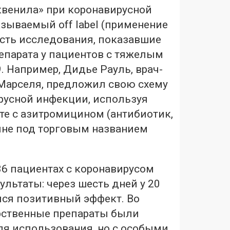
венила» при коронавирусной
зываемый off label (применение
Есть исследования, показавшие
епарата у пациентов с тяжелым
. Например, Дидье Рауль, врач-
Марселя, предложил свою схему
русной инфекции, используя
те с азитромицином (антибиотик,
ине под торговым названием
36 пациентах с коронавирусом
ультаты: через шесть дней у 20
ся позитивный эффект. Во
рственные препараты были
я использования, но с особыми