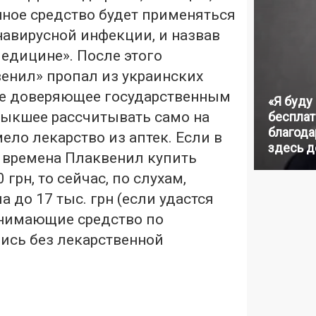
нное средство будет применяться
навирусной инфекции, и назвав
едицине». После этого
енил» пропал из украинских
 не доверяющее государственным
«Я буду
выкшее рассчитывать само на
бесплат
благодар
мело лекарство из аптек. Если в
здесь д
времена Плаквенил купить
грн, то сейчас, по слухам,
а до 17 тыс. грн (если удастся
инимающие средство по
ись без лекарственной