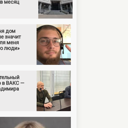
 в месяц
ня дом
е значит
Для меня
то люди»
тельный
р в ВАКС —
адимира