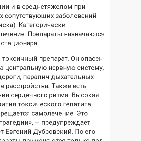
нии и в среднетяжелом при
х сопутствующих заболеваний
иска). Категорически
лечение. Препараты назначаются
 стационара.
 токсичный препарат. Он опасен
а центральную нервную систему,
дороги, паралич дыхательных
 расстройства. Также есть
ния сердечного ритма. Высокая
вития токсического гепатита.
прещается самолечение. Это
трагедии», — предупреждает
т Евгений Дубровский. По его
епараты применяются только под