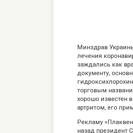
Минздрав Украины
лечения коронави
заждались как вра
документу, основ
гидроксихлорохин 
торговым названи
хорошо известен 
артритом, его при
Рекламу «Плаквен
назад президент 