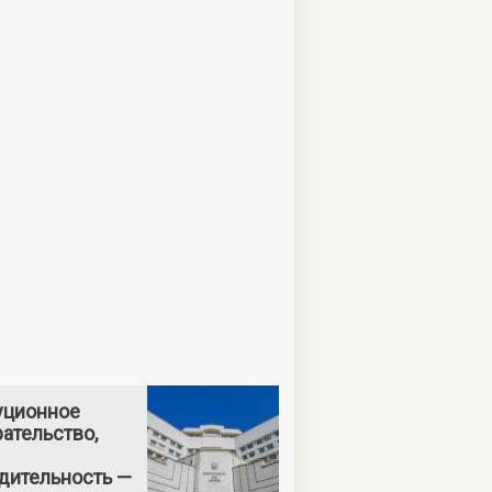
уционное
ательство,
дительность —