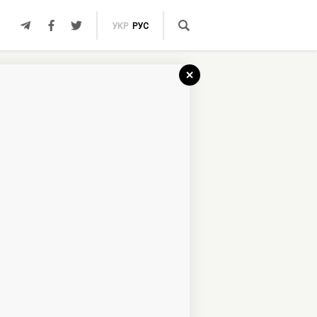
УКР
РУС