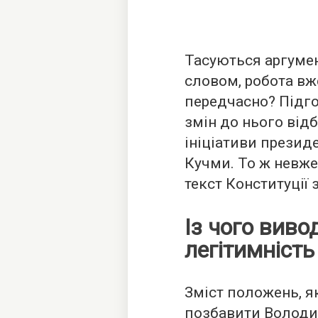
Тасуються аргуме
словом, робота вже
передчасно? Підго
змін до нього відбу
ініціативи презид
Кучми. То ж невже 
текст Конституції 
Із чого вив
легітимніст
Зміст положень, 
позбавити Володи