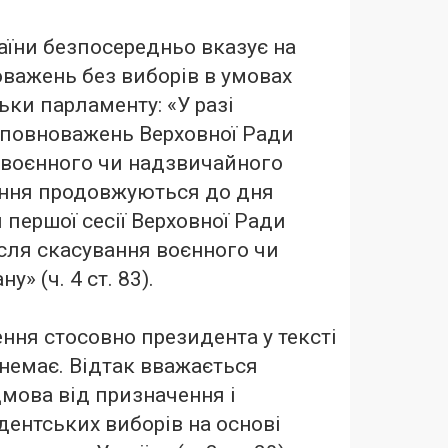
раїни безпосередньо вказує на
важень без виборів в умовах
ьки парламенту: «У разі
 повноважень Верховної Ради
ії воєнного чи надзвичайного
ення продовжуються до дня
 першої сесії Верховної Ради
ісля скасування воєнного чи
» (ч. 4 ст. 83).
ня стосовно президента у тексті
немає. Відтак вважається
мова від призначення і
ентських виборів на основі