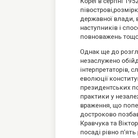
Кореї в серпні 1952
півострові,розмірк
державної влади,
наступників і спо
повноважень тощо
Однак ще до розгл
незаслужено обійд
інтерпретаторів, с
еволюції конститу
президентських по
практики у незале
враження, що попе
достроково позба
Кравчука та Вікто
посаді рівно п’ять 