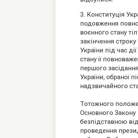
3. Конституція Ук
подовження повно
воєнного стану тіл
закінчення строку
України під час д
стану її повноваж
першого засідання
України, обраної п
надзвичайного стану
Тотожного положен
Основного Закону 
безпідставною від
проведення презид