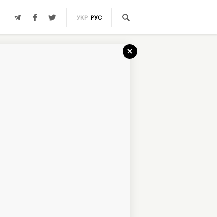
УКР
РУС