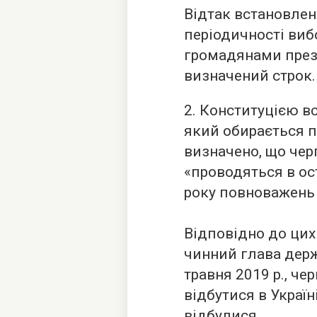
Відтак встановле
періодичності виб
громадянами през
визначений строк.
2. Конституцією в
який обирається пре
визначено, що чер
«проводяться в ос
року повноважень п
Відповідно до цих 
чинний глава дер
травня 2019 р., ч
відбутися в Україн
відбулися.