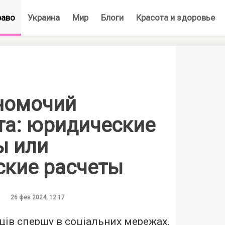
раво
Украина
Мир
Блоги
Красота и здоровье
номочий
та: юридические
ы или
ские расчеты
26 фев 2024, 12:17
ців спершу в соціальних мережах,