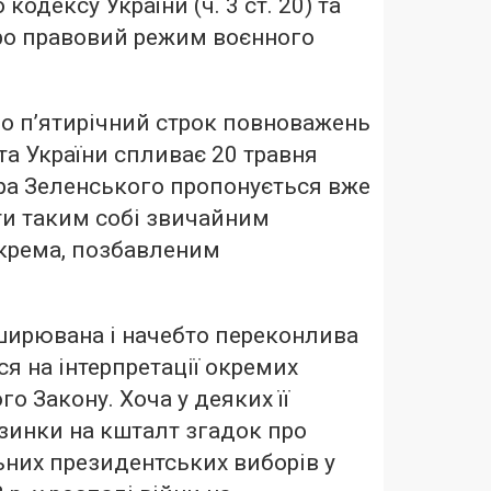
кодексу України (ч. 3 ст. 20) та
ро правовий режим воєнного
 що п’ятирічний строк повноважень
а України спливає 20 травня
ра Зеленського пропонується вже
ти таким собі звичайним
крема, позбавленим
ширювана і начебто переконлива
ся на інтерпретації окремих
о Закону. Хоча у деяких її
дзинки на кшталт згадок про
них президентських виборів у