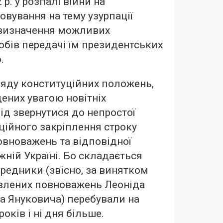
 р. у розпалі війни на
овування на тему узурпації
 визначення можливих
собів передачі їм президентських
.
яду конституційних положень,
ених увагою новітніх
лід звернутися до непростої
ційного закріплення строку
вноважень та відповідної
жній Україні. Бо складається
редники (звісно, за винятком
влених повноважень Леоніда
ра Януковича) перебували на
років і ні дня більше.