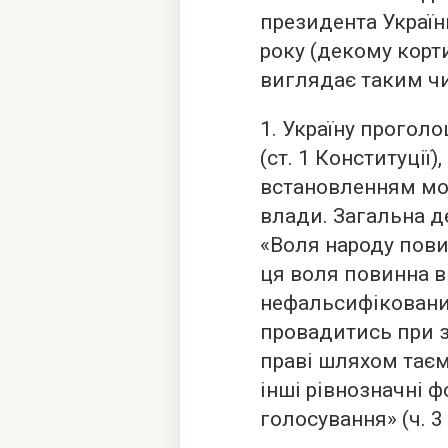
президента Україн
року (декому корт
виглядає таким ч
1. Україну прого
(ст. 1 Конституції)
встановленням мон
влади. Загальна д
«Воля народу пови
ця воля повинна в
нефальсифікованих
провадитись при з
праві шляхом таєм
інші рівнозначні 
голосування» (ч. 3 