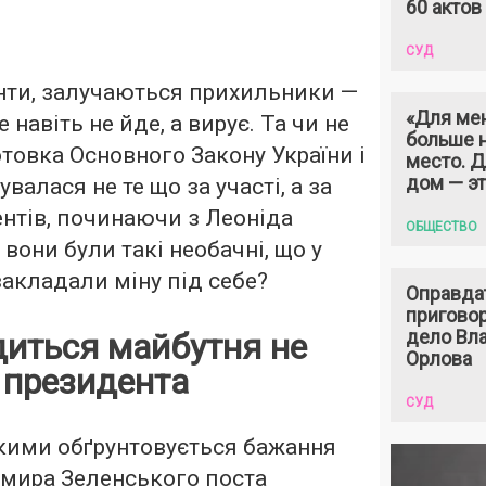
60 актов
СУД
нти, залучаються прихильники —
«Для ме
 навіть не йде, а вирує. Та чи не
больше н
товка Основного Закону України і
место. 
дом — э
валася не те що за участі, а за
ентів, починаючи з Леоніда
ОБЩЕСТВО
вони були такі необачні, що у
закладали міну під себе?
Оправда
пригово
дело Вл
одиться майбутня не
Орлова
ь президента
СУД
якими обґрунтовується бажання
мира Зеленського поста