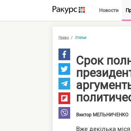
Новости
П
Право
Статья
Срок пол
президен
аргумент
политиче
Виктор
МЕЛЬНИЧЕНКО
Вже декілька міся