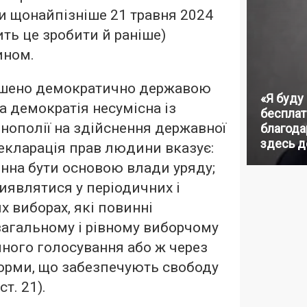
и щонайпізніше 21 травня 2024
ить це зробити й раніше)
ином.
лошено демократично державою
«Я буду
, а демократія несумісна із
бесплат
ополії на здійснення державної
благодар
здесь д
екларація прав людини вказує:
нна бути основою влади уряду;
иявлятися у періодичних і
 виборах, які повинні
агальному і рівному виборчому
ного голосування або ж через
форми, що забезпечують свободу
ст. 21).