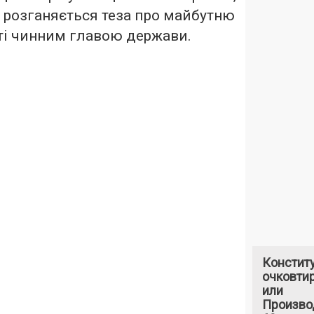
МІ розганяється теза про майбутню
ті чинним главою держави.
Констит
очковтир
или
Произво