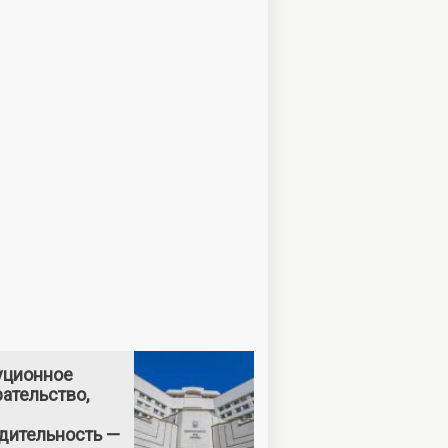
уционное
ательство,
дительность —