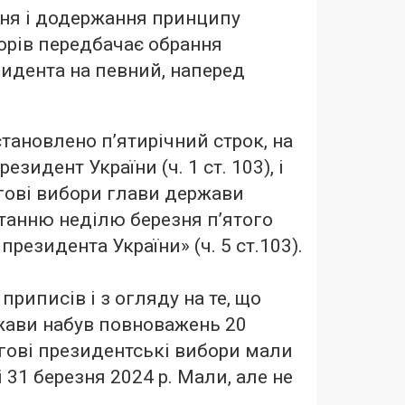
ння і додержання принципу
орів передбачає обрання
идента на певний, наперед
становлено п’ятирічний строк, на
зидент України (ч. 1 ст. 103), і
гові вибори глави держави
танню неділю березня п’ятого
резидента України» (ч. 5 ст.103).
приписів і з огляду на те, що
жави набув повноважень 20
ергові президентські вибори мали
і 31 березня 2024 р. Мали, але не