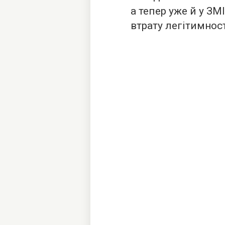
а тепер уже й у З
втрату легітимнос