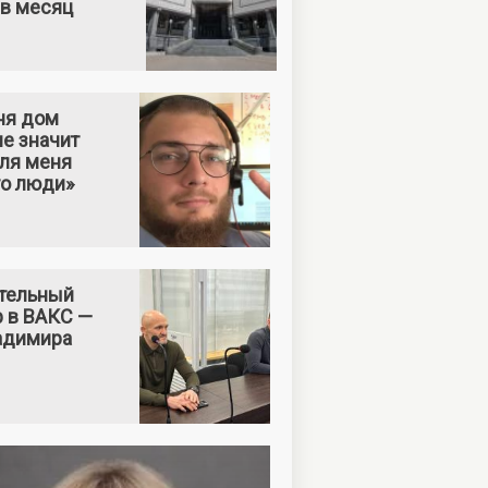
 в месяц
ня дом
е значит
Для меня
то люди»
тельный
р в ВАКС —
адимира