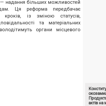
— надання більших можливостей
дам. Ця реформа передбачає
 кроків, із зміною статусів,
повідальності та матеріальних
володітимуть органи місцевого
Констит
окозами
Продукти
актів на 