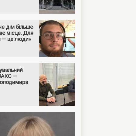
е дім більше
ає місце. Для
м — це люди»
увальний
 ВАКС —
Володимира