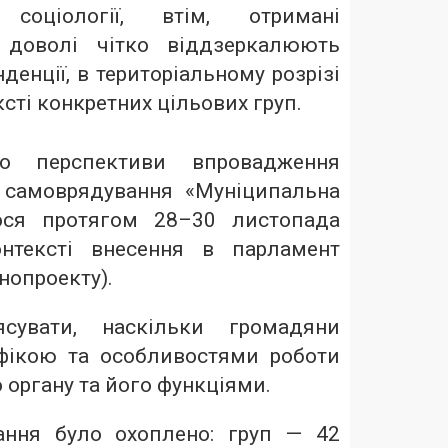
 соціології, втім, отримані
и доволі чітко віддзеркалюють
нденції, в територіальному розрізі
ксті конкретних цільових груп.
о перспективи впровадження
 самоврядування «Муніципальна
ося протягом 28–30 листопада
нтексті внесення в парламент
нопроекту).
сувати, наскільки громадяни
ифікою та особливостями роботи
органу та його функціями.
ання було охоплено: груп — 42