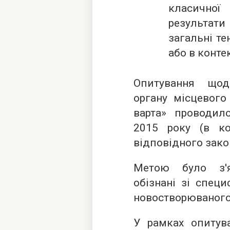
класичної
результат
загальні те
або в конте
Опитування щод
органу місцевого
варта» проводил
2015 року (в ко
відповідного зако
Метою було з'я
обізнані зі спец
новостворюваного 
У рамках опитув