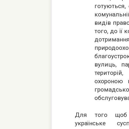
готуються,
комунальні
видів право
того, до її
дотрим
природоо
благоустро
вулиць, па
територій
охороною п
громадськ
обслуговув
Для того щоб з
українське су