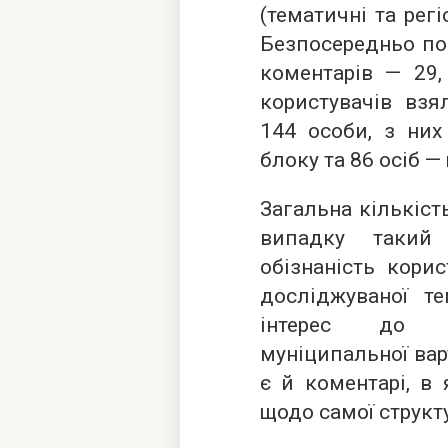
(тематичні та регі
Безпосередньо пос
коментарів — 29,
користувачів взя
144 особи, з ни
блоку та 86 осіб —
Загальна кількіст
випадку такий
обізнаність кори
досліджуваної т
інтерес до п
муніципальної ва
є й коментарі, в
щодо самої структ