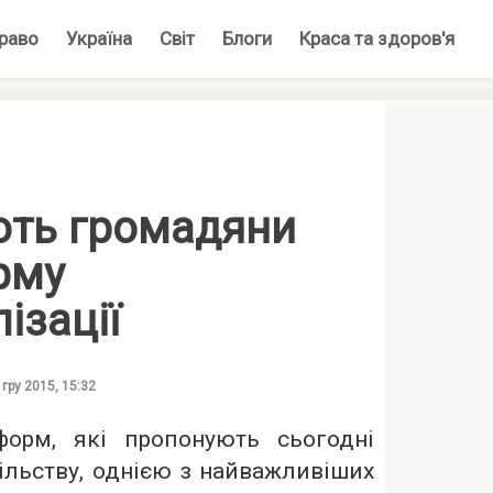
раво
Україна
Світ
Блоги
Краса та здоров'я
ть громадяни
рму
ізації
 гру 2015, 15:32
форм, які пропонують сьогодні
ільству, однією з найважливіших