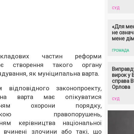
СУД
«Для мен
не означ
мене ді
ГРОМАДА
ладових частин реформи
ї є створення такого органу
Виправд
дування, як муніципальна варта.
вирок у
справа 
Орлова
м відповідного законопроекту,
льна варта має опікуватися
СУД
ченням охорони порядку,
ктикою правопорушень,
нням керівництва національної
о вчинені злочини або такі, що