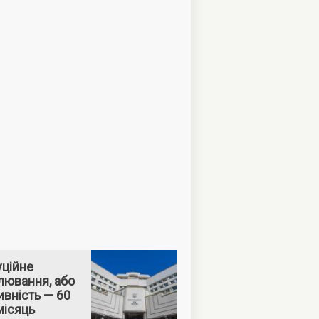
уційне
лювання, або
вність — 60
місяць