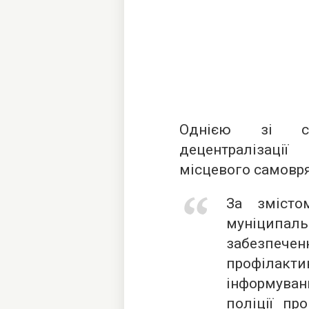
Однією зі ск
децентралізаці
місцевого самовря
За змісто
муніципа
забезпе
профіла
інформува
поліції пр