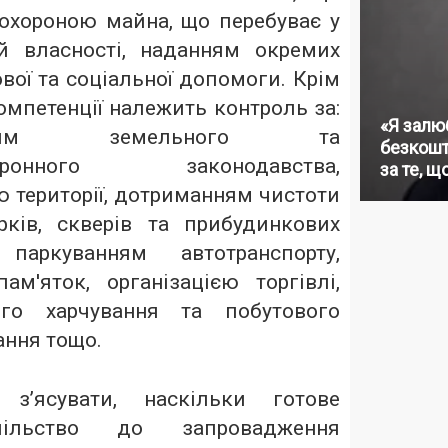
 охороною майна, що перебуває у
й власності, наданням окремих
вої та соціальної допомоги. Крім
 компетенції належить контроль за:
«Я залю
анням земельного та
безкошт
хоронного законодавства,
за те, щ
ю території, дотриманням чистоти
рків, скверів та прибудинкових
, паркуванням автотранспорту,
ам'яток, організацією торгівлі,
ого харчування та побутового
ання тощо.
’ясувати, наскільки готове
спільство до запровадження