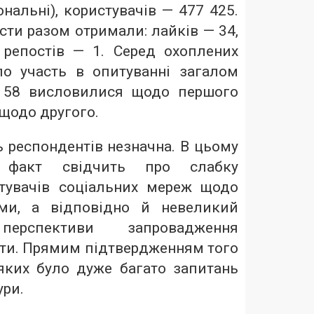
ональні), користувачів — 477 425.
ти разом отримали: лайків — 34,
 репостів — 1. Серед охоплених
ло участь в опитуванні загалом
х 58 висловилися щодо першого
 щодо другого.
ь респондентів незначна. В цьому
 факт свідчить про слабку
стувачів соціальних мереж щодо
еми, а відповідно й невеликий
ерспективи запровадження
рти. Прямим підтвердженням того
 яких було дуже багато запитань
ури.