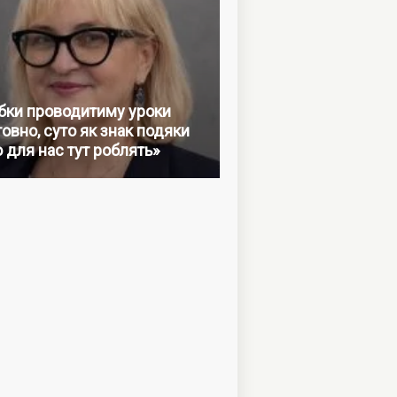
бки проводитиму уроки
овно, суто як знак подяки
о для нас тут роблять»