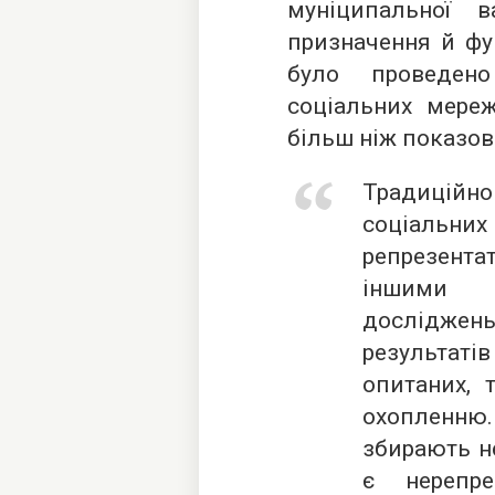
муніципальної 
призначення й фун
було проведено
соціальних мереж
більш ніж показо
Традицій
соціал
репрезента
іншими в
досліджень
результаті
опитаних, 
охопленню
збирають н
є нерепр