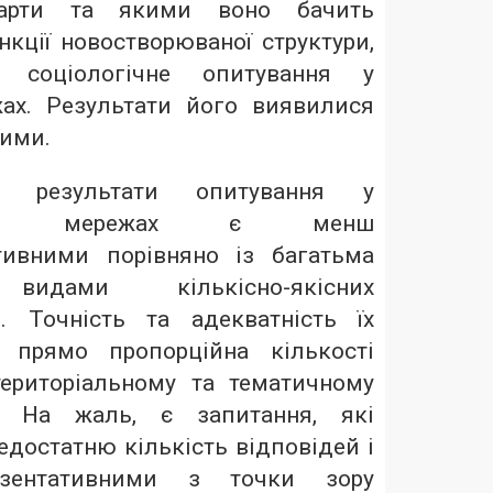
варти та якими воно бачить
кції новостворюваної структури,
 соціологічне опитування у
ах. Результати його виявилися
вими.
но результати опитування у
ьних мережах є менш
тивними порівняно із багатьма
идами кількісно-якісних
. Точність та адекватність їх
в прямо пропорційна кількості
територіальному та тематичному
. На жаль, є запитання, які
едостатню кількість відповідей і
езентативними з точки зору