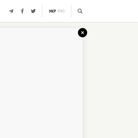
УКР
РУС