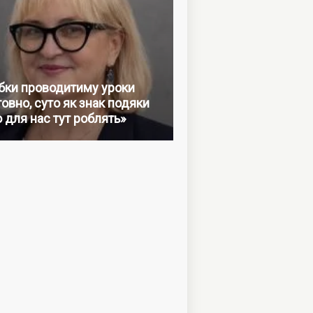
бки проводитиму уроки
овно, суто як знак подяки
о для нас тут роблять»