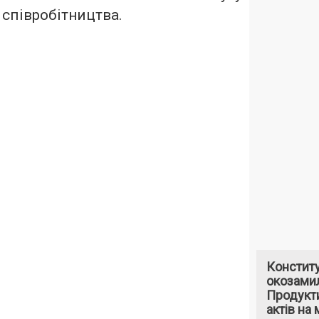
співробітництва.
Констит
окозами
Продукти
актів на 