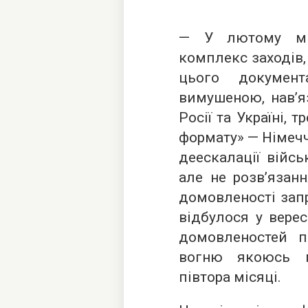
— У лютому ми
комплекс заходів,
цього
документ
вимушеною, нав’я
Росії та Україні,
формату» — Німечч
деескалації війсь
але не розв’язанн
домовленості запр
відбулося у вере
домовленостей 
вогню якоюсь м
півтора місяці.