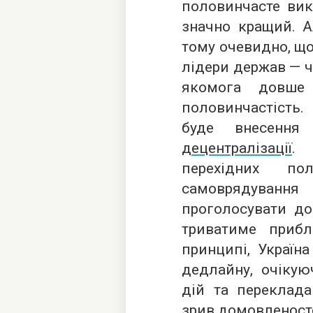
половинчасте вик
значно кращий. А
тому очевидно, щ
лідери держав — ч
якомога довше
половинчастість
буде внесенн
децентралізації
. 
перехідних по
самоврядування
проголосувати до 
триватиме приб
принципі, Україн
дедлайну, очікую
дій та переклада
зрив домовленост