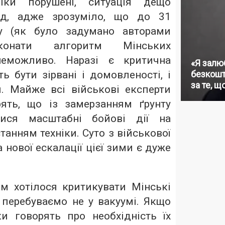
фіки порушені, ситуація дещо
ад, адже зрозуміло, що до 31
у (як було задумано авторами
конати алгоритм Мінських
неможливо. Наразі є критична
«Я залю
ь бути зірвані і домовленості, і
безкошт
за те, щ
я. Майже всі військові експерти
ять, що із замерзанням ґрунту
тися масштабні бойові дії на
танням техніки. Суто з військової
 нової ескалації цієї зими є дуже
м хотілося критикувати Мінські
 перебуваємо не у вакуумі. Якщо
и говорять про необхідність їх