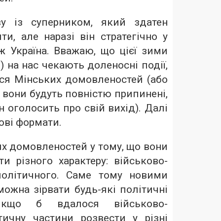
у із суперником, який здатен
ти, але наразі він стратегічно у
ніж Україна. Вважаю, що цієї зими
) на нас чекають доленосні події,
ься Мінських домовленостей (або
о вони будуть повністю припинені,
н оголосить про свій вихід). Далі
ові формати.
х домовленостей у тому, що вони
и різного характеру: військово-
політичного. Саме тому новими
ожна зірвати будь-які політичні
 Якщо б вдалося військово-
тичну частини розвести у різні