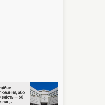
уційне
лювання, або
вність — 60
місяць