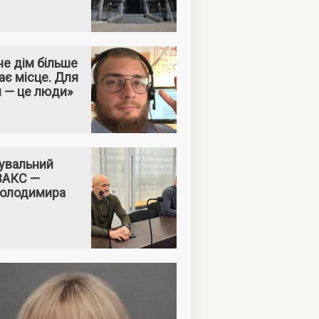
е дім більше
ає місце. Для
м — це люди»
увальний
 ВАКС —
Володимира