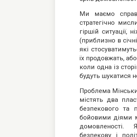
Ми маємо справ
стратегічно мисли
гіршій ситуації, 
(приблизно в січні
які стосуватимут
їх продовжать, аб
коли одна із сторі
будуть шукатися н
Проблема Мінськи
містять два пласт
безпекового та 
бойовими діями м
домовленості.
безпекову і полі