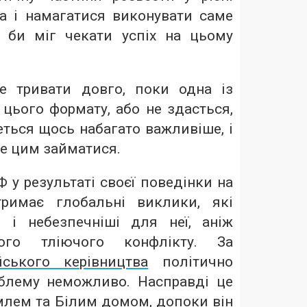
а і намагатися виконувати саме
с би міг чекати успіх на цьому
е тривати довго, поки одна із
 цього формату, або не здасться,
еться щось набагато важливіше, і
е цим займатися.
 у результаті своєї поведінки на
тримає глобальні виклики, які
 і небезпечніші для неї, аніж
ого тліючого конфлікту. За
йського керівництва
політично
блему неможливо. Насправді це
млем та Білим домом, допоки він