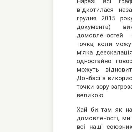
Наразі всі гра
відкотилася наз
грудня 2015 рок
документа) ви
домовленостей 
точка, коли можут
м’яка деескалаці
одностайно говор
можуть віднови
Донбасі з викорис
точки зору загроза
великою.
Хай би там як на
домовленості, ми
всі наші союзник