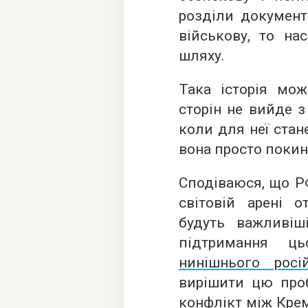
розділи документ
військову, то на
шляху.
Така історія мож
сторін не вийде з
коли для неї стан
вона просто покин
Сподіваюся, що РФ
світовій арені о
будуть важливіші
підтримання ць
нинішнього росі
вирішити цю про
конфлікт між Кре