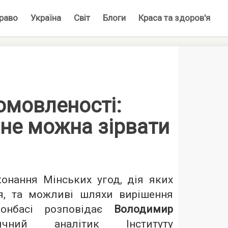
раво
Україна
Світ
Блоги
Краса та здоров'я
омовленості:
не можна зірвати
онання Мінських угод, дія яких
я, та можливі шляхи вирішення
онбасі розповідає
Володимир
чний аналітик Інституту