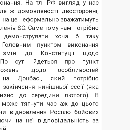
онання. На тлі РФ вигляд у нас
ле ж домовленості двосторонні,
о на це неформально зважатимуть
ленів ЄС. Саме тому нам потрібно
 демонструвати хоча б таку
. Головним пунктом виконання
я
змін до Конституції щодо
По суті йдеться про пункт
ложень щодо особливостей
 на Донбасі, який потрібно
закінчення нинішньої сесії (яка
лизно до середини лютого). В
а може тягнути час аж до цього
чи відновлення Росією бойових
ючи на неї відповідальність за
ей.