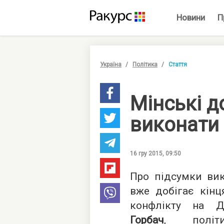
Новини
П
Україна
Політика
Стаття
Мінські д
виконати 
16 гру 2015, 09:50
Про підсумки вик
вже добігає кінц
конфлікту на Д
Горбач
, політи