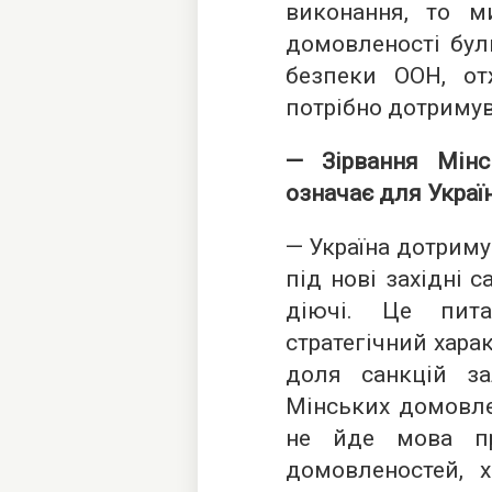
виконання, то м
домовленості бул
безпеки ООН, отж
потрібно дотримув
— Зірвання Мін
означає для Украї
— Україна дотриму
під нові західні с
діючі. Це пит
стратегічний хара
доля санкцій з
Мінських домовлен
не йде мова пр
домовленостей, х