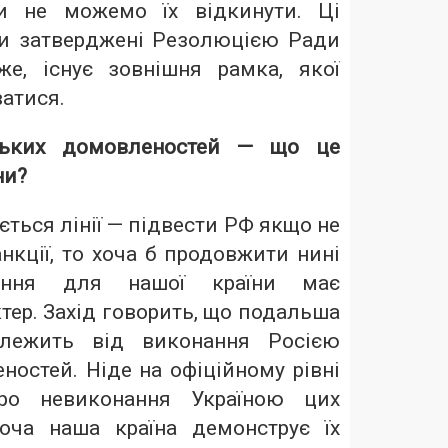
и не можемо їх відкинути. Ці
и затверджені Резолюцією Ради
е, існує зовнішня рамка, якої
атися.
ських домовленостей — що це
ни?
ється лінії — підвести РФ якщо не
анкції, то хоча б продовжити нині
ання для нашої країни має
ктер. Захід говорить, що подальша
алежить від виконання Росією
остей. Ніде на офіційному рівні
о невиконання Україною цих
оча наша країна демонструє їх