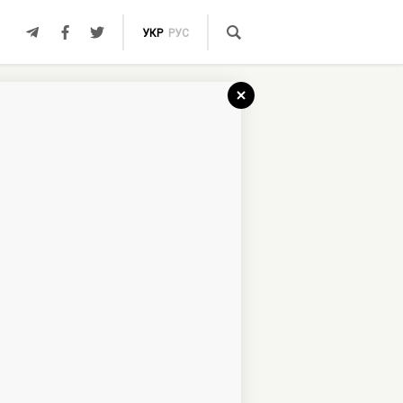
УКР
РУС