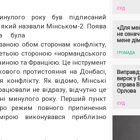
СУД
нулого року був підписаний
 який назвали Мінськом-2. Поява
«Для мен
не означ
а була
мене ді
заною обом сторонам конфлікту,
 третьою стороною «нормандського
ГРОМАДА
иною та Францією. Це інструмент
кового протистояння на Донбасі,
Виправд
вирок у
я конфлікту. Як відомо, Мінські
справа 
ацювали не відразу, відчутно це
Орлова
сні минулого року. Перший пункт
СУД
про режим повного припинення
ірою виконувався приблизно