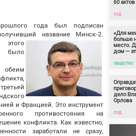
60 актов
СУД
рошлого года был подписан
«Для ме
получивший название Минск-2.
больше н
ого
место. 
дом — э
 было
ОБЩЕСТВО
обеим
ликта,
Оправда
 третьей
пригово
дело Вл
ндского
Орлова
нией и Францией. Это инструмент
оенного противостояния на
СУД
ешение конфликта. Как известно,
енности заработали не сразу,