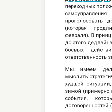
переходных полож
самоуправления
проголосовать 
(которая прод
февраля). В принц
до этого дедлайн
боевых действ
ответственность з
Мы имеем дело
мыслить стратегич
худшей ситуации,
зимой (примерно 
события, кото
договоренностей (