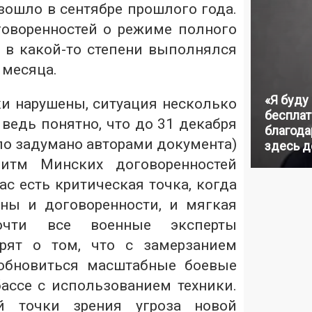
зошло в сентябре прошлого года.
оворенностей о режиме полного
 в какой-то степени выполнялся
 месяца.
«Я буду
ки нарушены, ситуация несколько
бесплат
 ведь понятно, что до 31 декабря
благодар
ло задумано авторами документа)
здесь д
ритм Минских договоренностей
с есть критическая точка, когда
ны и договоренности, и мягкая
Почти все военные эксперты
рят о том, что с замерзанием
обновиться масштабные боевые
ассе с использованием техники.
й точки зрения угроза новой