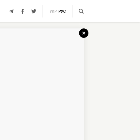
УКР
РУС