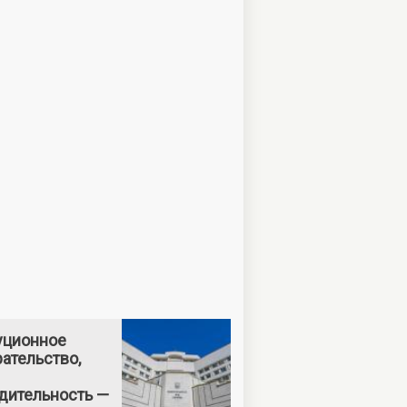
уционное
ательство,
дительность —