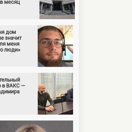
 в месяц
ня дом
е значит
Для меня
то люди»
тельный
р в ВАКС —
адимира