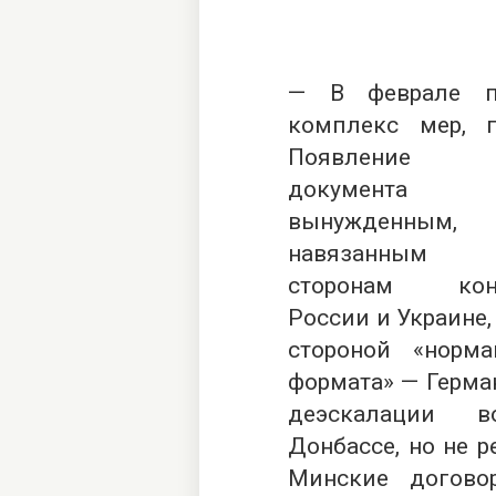
— В феврале п
комплекс мер, 
Появление
эт
документа
вынужденным,
навязанным 
сторонам конф
России и Украине,
стороной «норма
формата» — Герма
деэскалации в
Донбассе, но не р
Минские договор