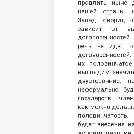
продлить ныне 
нашей страны но
Запад говорит, 
зависит от вы
договоренностей
речь не идет о
договоренностей,
их половинчато
выглядим значите
двусторонние, 
неформально бу
государств — член
как можно дольше
половинчатость
будет внесение
и
децентрализации