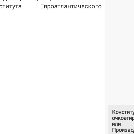
итута Евроатлантического
Констит
очковтир
или
Произво