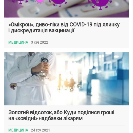
«Омікрон», диво-ліки від COVID-19 під ялинку
і дискредитація вакцинації
МЕДИЦИНА
3 січ 2022
Золотий відсоток, або Куди поділися гроші
на «ковідні» надбавки лікарям
МЕДИЦИНА
24 гру 2021