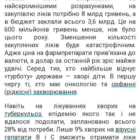
найскромнішими розрахунками, на
закупівлю ліків потрібно 8 млрд гривень, а
в бюджет заклали всього 3,6 млрд. Це на
600 мільйонів гривень менше, ніж було
цього року. Зменшення кількості
закуплених ліків буде катастрофічним.
Адже ціна на фармпрепарати прив’язана до
валюти, а долар за останній рік зріс майже
удвічі. Серед тих, хто найбільше відчує
«турботу» держави — хворі діти. В першу
чергу ті, хто має онкологію та
орфанні
(рідкісні) захворювання
.
Навіть на лікуваннях хворих на
туберкульоз
, епідемію якого так і не
вдалося подолати, заплановано всього
28% від потреби. Лише 9% хворих на
вірусні
гепатити
В і С зможуть отримати ліки