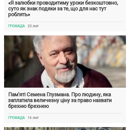
«Я залюбки проводитиму уроки безкоштовно,
суто як знак подяки за те, що для нас тут
роблять»
ГРОМАДА
23 лют
Пам’яті Семена Глузмана. Про людину, яка
заплатила величезну ціну за право назвати
брехню брехнею
ГРОМАДА
16 лют