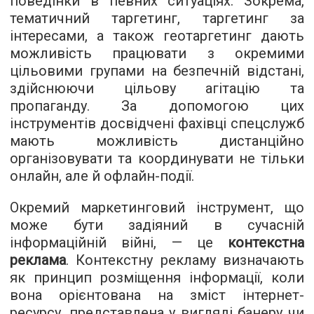
поведінки в певних ситуаціях. Зокрема,
тематичний таргетинг, таргетинг за
інтересами, а також геотаргетинг дають
можливість працювати з окремими
цільовими групами на безпечній відстані,
здійснюючи цільову агітацію та
пропаганду. За допомогою цих
інструментів досвідчені фахівці спецслужб
мають можливість дистанційно
організовувати та координувати не тільки
онлайн, але й офлайн-події.
Окремий маркетинговий інструмент, що
може бути задіяний в сучасній
інформаційній війні, — це
контекстна
реклама
. Контекстну рекламу визначають
як принцип розміщення інформації, коли
вона орієнтована на зміст інтернет-
ресурсу, представлена у вигляді банеру чи