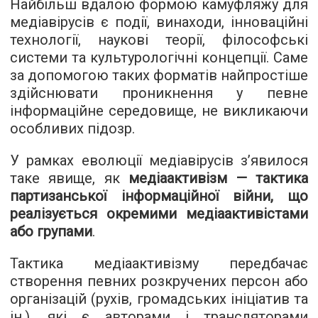
Найбільш вдалою формою камуфляжу для
медіавірусів є події, винаходи, інноваційні
технології, наукові теорії, філософські
системи та культурологічні концепції. Саме
за допомогою таких форматів найпростіше
здійснювати проникнення у певне
інформаційне середовище, не викликаючи
особливих підозр.
У рамках еволюції медіавірусів з’явилося
таке явище, як
медіаактивізм — тактика
партизанської інформаційної війни, що
реалізується окремими медіаактивістами
або групами
.
Тактика медіаактивізму передбачає
створення певних розкручених персон або
організацій (рухів, громадських ініціатив та
ін.), які є авторами і трансляторами