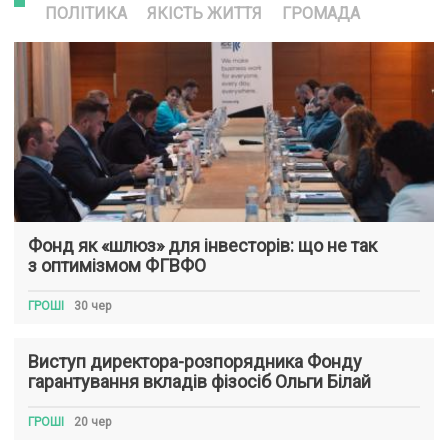
ПОЛІТИКА
ЯКІСТЬ ЖИТТЯ
ГРОМАДА
Фонд як «шлюз» для інвесторів: що не так
з оптимізмом ФГВФО
ГРОШІ
30 чер
Виступ директора-розпорядника Фонду
гарантування вкладів фізосіб Ольги Білай
ГРОШІ
20 чер