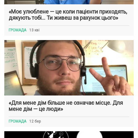
«Моє улюблене — це коли пацієнти приходять,
дякують тобі… Ти живеш за рахунок цього»
ГРОМАДА
13 кві
«Для мене дім більше не означає місце. Для
мене дім — це люди»
ГРОМАДА
12 бер