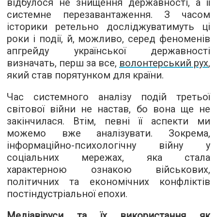
відбулося не знищення державності, а її
системне перезавантаження. З часом
історики ретельно досліджуватимуть ці
роки і події, й, можливо, серед феноменів
апгрейду української державності
визначать, перш за все,
волонтерський рух
,
який став порятунком для країни.
Час системного аналізу подій третьої
світової війни не настав, бо вона ще не
закінчилася. Втім, певні її аспекти ми
можемо вже аналізувати. Зокрема,
інформаційно-психологічну війну у
соціальних мережах, яка стала
характерною ознакою військових,
політичних та економічних конфліктів
постіндустріальної епохи.
Медіавіруси та їх використання як