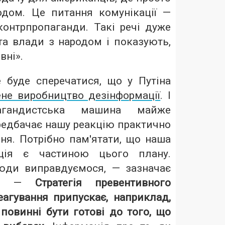
дом. Це питання комунікації —
контрпропаганди. Такі речі дуже
та влади з народом і показують,
вні».
е буде сперечатися, що у Путіна
не виробництво дезінформації
. І
пагандистська машина майже
едбачає нашу реакцію практично
ня. Потрібно пам'ятати, що наша
кція є частиною цього плану.
юди виправдуємося, — зазначає
ий. —
Стратегія превентивного
еагування припускає, наприклад,
повинні бути готові до того, що