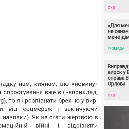
СУД
«Для мен
не означ
мене ді
ГРОМАДА
Виправд
вирок у
справа 
адку нам, киянам, цю «новину»
Орлова
 і спростування вже є (наприклад,
СУД
rg), то як розпізнати брехню у вирі
чи від соцмереж і закінчуючи
 навпаки). Як не стати жертвою в
рмаційній війні і відрізняти