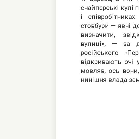
снайперські кулі 
і співробітника
стовбури — явні д
визначити, звід
вулиці», — за 
російського «Пе
відкривають очі 
мовляв, ось вони,
нинішня влада зам