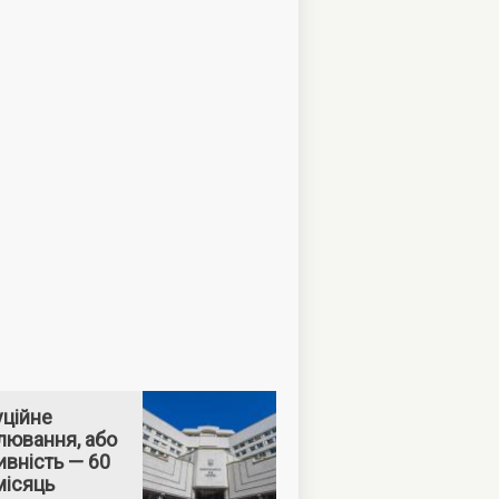
уційне
лювання, або
вність — 60
місяць