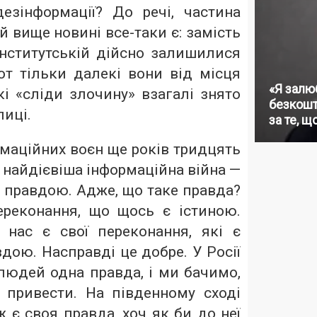
езінформації? До речі, частина
й вище новині все-таки є: замість
Інститутській дійсно залишилися
от тільки далекі вони від місця
«Я залю
кі «сліди злочину» взагалі знято
безкошт
лиці.
за те, щ
маційних воєн ще років тридцять
 найдієвіша інформаційна війна —
 правдою. Адже, що таке правда?
ереконання, що щось є істиною.
нас є свої переконання, які є
дою. Насправді це добре. У Росії
людей одна правда, і ми бачимо,
привести. На південному сході
ж є своя правда, хоч як би до неї