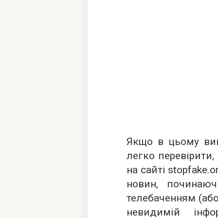
Якщо в цьому вип
легко перевірити,
на сайті stopfake.o
новин, починаю
телебаченням (або
невидимій інфо