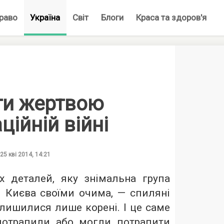
раво
Україна
Світ
Блоги
Краса та здоров'я
ти жертвою
ційній війні
25 кві 2014, 14:21
 деталей, яку знімальна група
і Києва своїми очима, — спиляні
алишилися лише корені. І це саме
 потрапили або могли потрапити