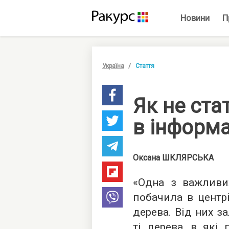
Новини
П
Україна
Стаття
Як не ста
в інформа
Оксана
ШКЛЯРСЬКА
«Одна з важливих
побачила в центр
дерева. Від них з
ті дерева, в які