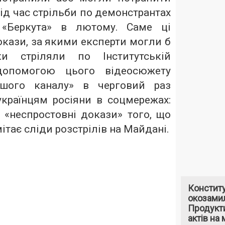
під час стрільби по демонстрантах
х «Беркута» в лютому. Саме ці
окази, за якими експерти могли б
ки стріляли по Інститутській
допомогою цього відеосюжету
ршого каналу» в черговий раз
українцям росіяни в соцмережах:
 «неспростовні докази» того, що
ітає сліди розстрілів на Майдані.
Констит
окозами
Продукти
актів на 