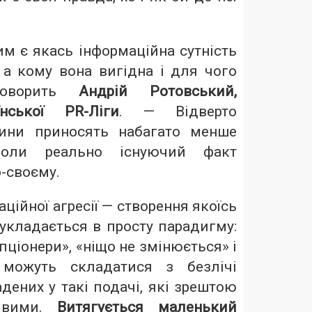
им є якась інформаційна сутність
 а кому вона вигідна і для чого
говорить
Андрій Ротовський,
нської PR-Ліги
. — Відверто
вини приносять набагато менше
коли реально існуючий факт
о-своєму.
ційної агресії — створення якоїсь
 укладається в просту парадигму:
пціонери», «ніщо не змінюється» і
 можуть складатися з безлічі
дених у такі подачі, які зрештою
дивими.
Витягується маленький