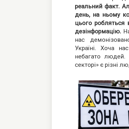
реальний факт. Ал
день, на ньому ко
цього робляться 
дезінформацію.
На
нас демонізова
Україні. Хоча на
небагато людей.
секторі» є різні лю