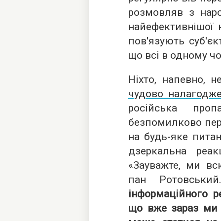
розмовляв з наро
найефективнішої 
пов'язують суб'єк
що всі в одному чо
Ніхто, напевно, н
чудово налагодже
російська про
безпомилково пер
на будь-яке питан
дзеркальна реа
«Зауважте, ми вс
пан Ротовськ
інформаційного р
що вже зараз ми 