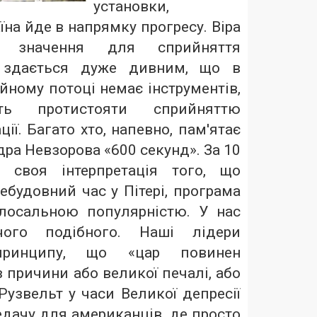
установки,
їна йде в напрямку прогресу. Віра
е значення для сприйняття
і здається дуже дивним, що в
ному потоці немає інструментів,
ь протистояти сприйняттю
ії. Багато хто, напевно, пам'ятає
ра Невзорова «600 секунд». За 10
 своя інтерпретація того, що
ебудовний час у Пітері, програма
лосальною популярністю. У нас
ого подібного. Наші лідери
принципу, що «цар повинен
з причини або великої печалі, або
 Рузвельт у часи Великої депресії
едачу для американців, де просто