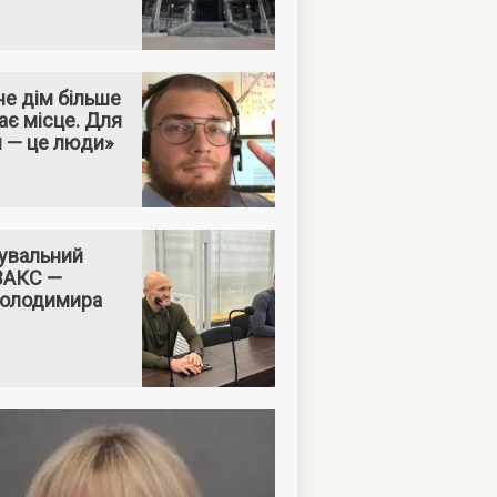
е дім більше
ає місце. Для
м — це люди»
увальний
 ВАКС —
Володимира