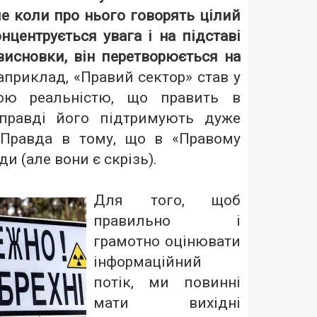
е коли про нього говорять цілий
нцентрується увага і на підставі
висновки, він перетворюється на
приклад, «Правий сектор» став у
ною реальністю, що править в
справді його підтримують дуже
 Правда в тому, що в «Правому
ди (але вони є скрізь).
Для того, щоб
правильно і
грамотно оцінювати
інформаційний
потік, ми повинні
мати вихідні