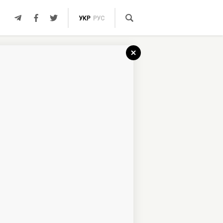
УКР
РУС