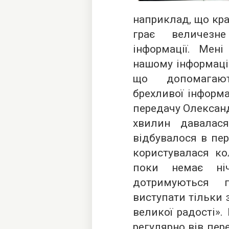
наприклад, що кра
грає величезн
інформації. Мен
нашому інформацій
що допомагают
брехливої інформац
передачу Олександ
хвилин давалася
відбувалося в пер
користувалася ко
поки немає ніч
дотримуються 
виступати тільки 
великої радості».
регулярно вів пер