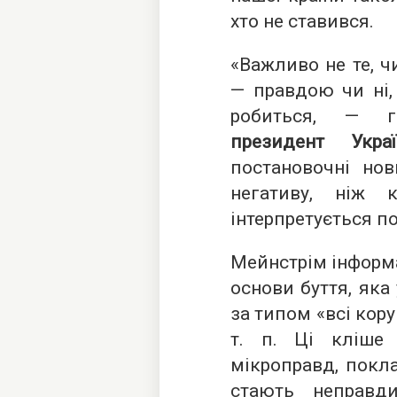
хто не ставився.
«Важливо не те, ч
— правдою чи ні,
робиться, — 
президент Украї
постановочні но
негативу, ніж 
інтерпретується п
Мейнстрім інформа
основи буття, яка
за типом «всі кору
т. п. Ці кліше
мікроправд, покла
стають неправ