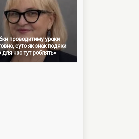
бки проводитиму уроки
овно, суто як знак подяки
о для нас тут роблять»