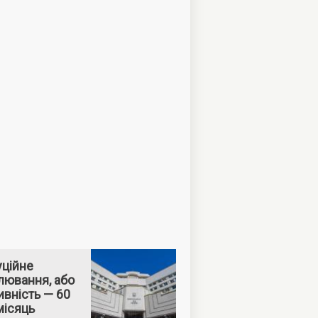
уційне
лювання, або
вність — 60
місяць