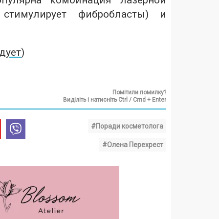
опулярна комбинация лазерной
стимулирует фибробласты) и
дует
)
Помітили помилку?
Виділіть і натисніть Ctrl / Cmd + Enter
#Поради косметолога
#Олена Перехрест