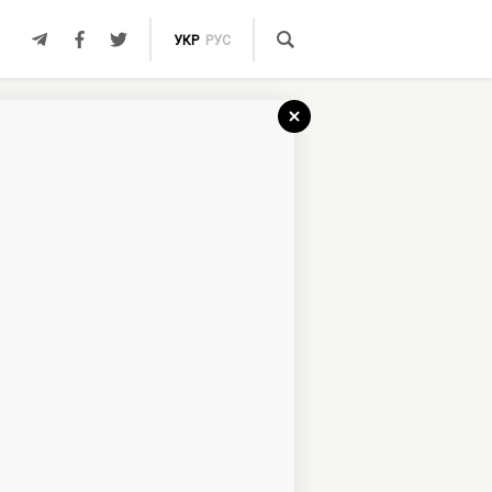
УКР
РУС