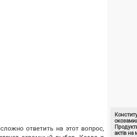
Констит
окозами
Продукти
 сложно ответить на этот вопрос,
актів на 