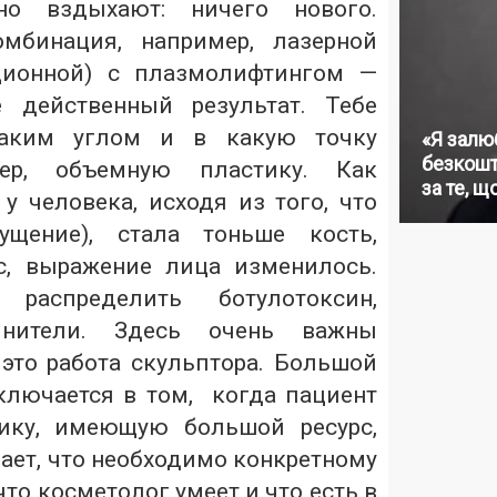
нно вздыхают: ничего нового.
мбинация, например, лазерной
ционной) с плазмолифтингом —
е действенный результат. Тебе
каким углом и в какую точку
«Я залю
безкошт
мер, объемную пластику. Как
за те, щ
у человека, исходя из того, что
ущение), стала тоньше кость,
с, выражение лица изменилось.
распределить ботулотоксин,
лнители. Здесь очень важны
это работа скульптора. Большой
лючается в том, когда пациент
ику, имеющую большой ресурс,
ает, что необходимо конкретному
 что косметолог умеет и что есть в