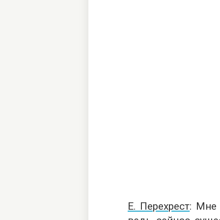
Е. Перехрест
: Мне