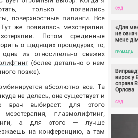
ствует огромный выбор. Когда я
отать, только появились
СУД
ы, поверхностные пилинги. Все
Тут же появилась мезотерапия.
«Для мен
не означ
зотерапии. Потом срединные
мене ді
орить о щадящих процедурах, то,
ГРОМАДА
с одна из относительно свежих
олифтинг
(более детально о нем
Виправд
ного позже).
вирок у
справа 
мбинируется абсолютно все. Та
Орлова
куда не делась, она существует и
СУД
Но врач выбирает: для этого
 мезотерапия, плазмолифтинг,
инги, а для этого — лучше
езжаешь на конференцию, а там