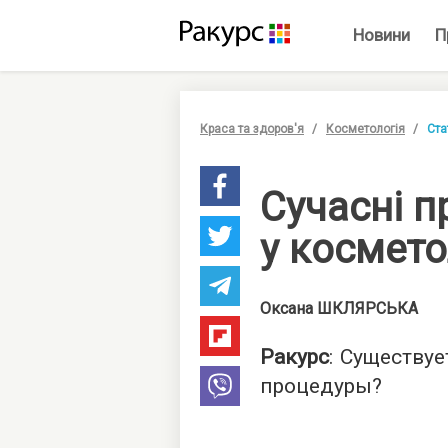
Новини
П
Краса та здоров'я
Косметологія
Ста
Сучасні 
у космет
Оксана
ШКЛЯРСЬКА
Ракурс
: Существу
процедуры?