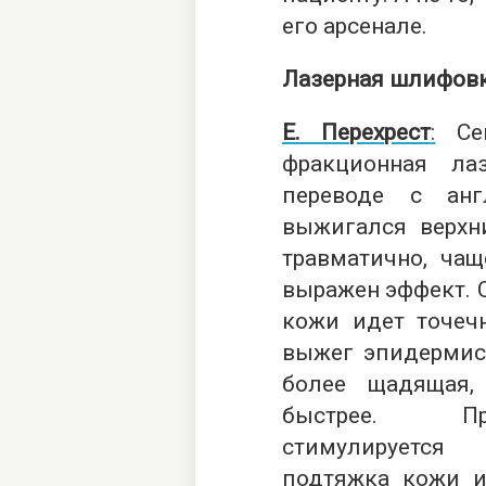
его арсенале.
Лазерная шлифовк
Е. Перехрест
:
Сей
фракционная ла
переводе с анг
выжигался верхн
травматично, ча
выражен эффект. С
кожи идет точечн
выжег эпидермис,
более щадящая,
быстрее. Про
стимулируется 
подтяжка кожи и