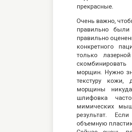
прекрасные.
Очень важно, чтоб
правильно были
правильно оценен
конкретного пац
только лазерно
скомбинироват
морщин. Нужно зн
текстуру кожи,
морщины никуда
шлифовка част
мимических мыш
результат. Есл
объемную пластик