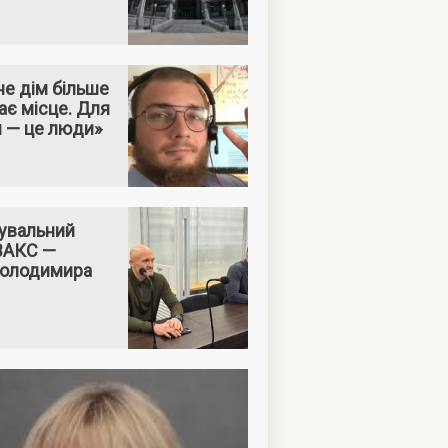
е дім більше
ає місце. Для
м — це люди»
увальний
 ВАКС —
Володимира