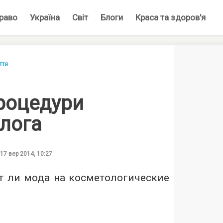
раво
Україна
Світ
Блоги
Краса та здоров'я
ття
процедури
олога
17 вер 2014, 10:27
ет ли мода на косметологические