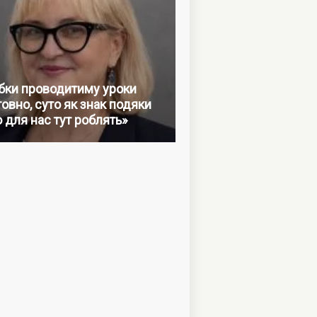
бки проводитиму уроки
овно, суто як знак подяки
о для нас тут роблять»