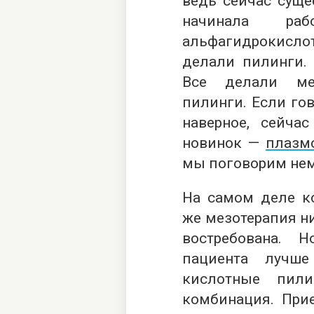
ведь сейчас суще
начинала раб
альфагидрокислот
делали пилинги. 
Все делали ме
пилинги. Если гов
наверное, сейча
новинок —
плазм
мы поговорим нем
На самом деле ко
же мезотерапия ни
востребована. 
пациента лучше
кислотные пил
комбинация. При