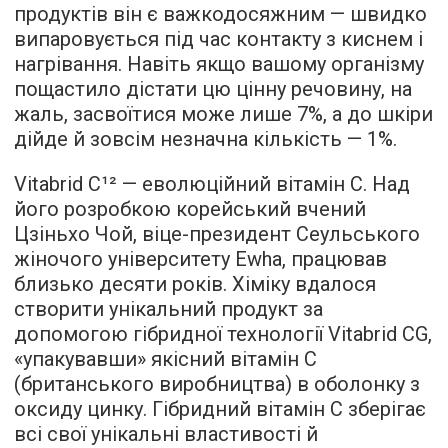
продуктів він є важкодосяжним — швидко
випаровується під час контакту з киснем і
нагрівання. Навіть якщо вашому організму
пощастило дістати цю цінну речовину, на
жаль, засвоїтися може лише 7%, а до шкіри
дійде й зовсім незначна кількість — 1%.
Vitabrid C¹² — еволюційний вітамін C. Над
його розробкою корейський вчений
Цзіньхо Чой, віце-президент Сеульського
жіночого університету Ewha, працював
близько десяти років. Хіміку вдалося
створити унікальний продукт за
допомогою гібридної технології Vitabrid CG,
«упакувавши» якісний вітамін С
(британського виробництва) в оболонку з
оксиду цинку. Гібридний вітамін С зберігає
всі свої унікальні властивості й