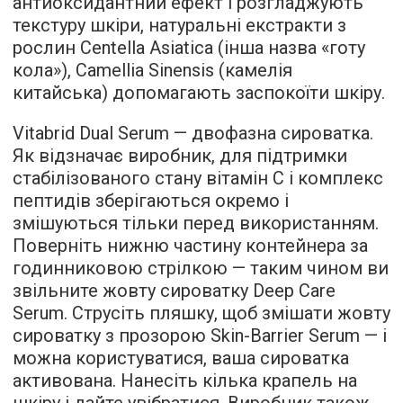
антиоксидантний ефект і розгладжують
текстуру шкіри, натуральні екстракти з
рослин Centella Asiatica (інша назва «готу
кола»), Camellia Sinensis (камелія
китайська) допомагають заспокоїти шкіру.
Vitabrid Dual Serum — двофазна сироватка.
Як відзначає виробник, для підтримки
стабілізованого стану вітамін C і комплекс
пептидів зберігаються окремо і
змішуються тільки перед використанням.
Поверніть нижню частину контейнера за
годинниковою стрілкою — таким чином ви
звільните жовту сироватку Deep Care
Serum. Струсіть пляшку, щоб змішати жовту
сироватку з прозорою Skin-Barrier Serum — і
можна користуватися, ваша сироватка
активована. Нанесіть кілька крапель на
шкіру і дайте увібратися. Виробник також