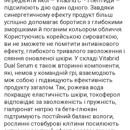
інгредієнти якої — Vitabrid C¹² і пептиди —
підсилюють дію один одного. Завдяки
синергетичному ефекту продукт більш
успішно допомагає боротися з глибокими
зморшками й поганим кольором обличчя.
Користуючись корейською сироваткою,
ви не зможете не помітити антивікового
ефекту, глибокого тривалого зволоження і
сяяння оновленої шкіри. У складі Vitabrid
Dual Serum є також вторинні компоненти,
які, немов у командній грі, взаємодіють
між собою і підвищують ефективність
продукту загалом. Так, рожева вода
покращує еластичність шкіри, токоферол
відповідає за зволоженість і пружність,
гіалуронат натрію та бета-глюкан
підтримують постійний баланс вологи,
рослинні стовбурові клітини посилюють