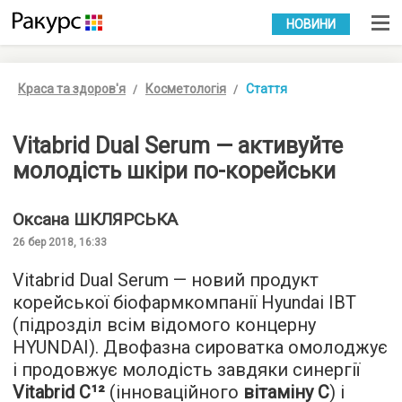
УКР
РУС
НОВИНИ
Краса та здоров'я
Косметологія
Стаття
Vitabrid Dual Serum — активуйте
молодість шкіри по-корейськи
Оксана
ШКЛЯРСЬКА
26 бер 2018, 16:33
Vitabrid Dual Serum — новий продукт
корейської біофармкомпанії Hyundai IBT
(підрозділ всім відомого концерну
HYUNDAI). Двофазна сироватка омолоджує
і продовжує молодість завдяки синергії
Vitabrid C¹²
(інноваційного
вітаміну C
) і