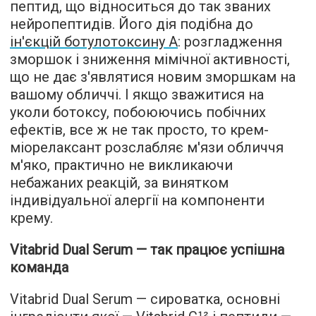
пептид, що відноситься до так званих
нейропептидів. Його дія подібна до
ін'єкцій ботулотоксину А
: розгладження
зморшок і зниження мімічної активності,
що не дає з'являтися новим зморшкам на
вашому обличчі. І якщо зважитися на
уколи ботоксу, побоюючись побічних
ефектів, все ж не так просто, то крем-
міорелаксант розслабляє м'язи обличчя
м'яко, практично не викликаючи
небажаних реакцій, за винятком
індивідуальної алергії на компоненти
крему.
Vitabrid Dual Serum — так працює успішна
команда
Vitabrid Dual Serum — сироватка, основні