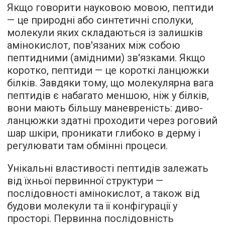
Якщо говорити науковою мовою, пептиди
— це природні або синтетичні сполуки,
молекули яких складаються із залишків
амінокислот, пов'язаних між собою
пептидними (амідними) зв'язками. Якщо
коротко, пептиди — це короткі ланцюжки
білків. Завдяки тому, що молекулярна вага
пептидів є набагато меншою, ніж у білків,
вони мають більшу маневреність: диво-
ланцюжки здатні проходити через роговий
шар шкіри, проникати глибоко в дерму і
регулювати там обмінні процеси.
Унікальні властивості пептидів залежать
від їхньої первинної структури —
послідовності амінокислот, а також від
будови молекули та її конфігурації у
просторі. Первинна послідовність