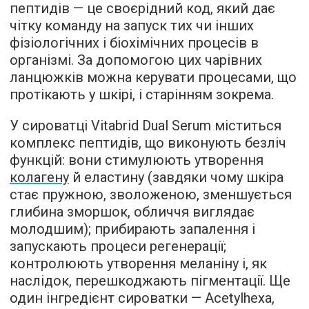
пептидів — це своєрідний код, який дає
чітку команду на запуск тих чи інших
фізіологічних і біохімічних процесів в
організмі. За допомогою цих чарівних
ланцюжків можна керувати процесами, що
протікають у шкірі, і старінням зокрема.
У сироватці Vitabrid Dual Serum міститься
комплекс пептидів, що виконують безліч
функцій: вони стимулюють утворення
колагену
й еластину (завдяки чому шкіра
стає пружною, зволоженою, зменшується
глибина зморшок, обличчя виглядає
молодшим); прибирають запалення і
запускають процеси регенерації;
контролюють утворення меланіну і, як
наслідок, перешкоджають пігментації. Ще
один інгредієнт сироватки — Acetylhexa,