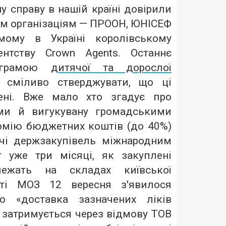
у справу в нашій країні довірили
м організаціям — ПРООН, ЮНІСЕФ
мому в Україні королівському
ентству Crown Agents. Останнє
рограмою
дитячої та дорослої
 сміливо стверджувати, що ці
лені. Вже мало хто згадує про
ами й вигукувану громадськими
омію бюджетних коштів (до 40%)
чі держзакупівель міжнародним
 уже три місяці, як закуплені
лежать на складах київської
йті МОЗ 12 вересня з'явилося
о «доставка зазначених ліків
 затримується через відмову ТОВ