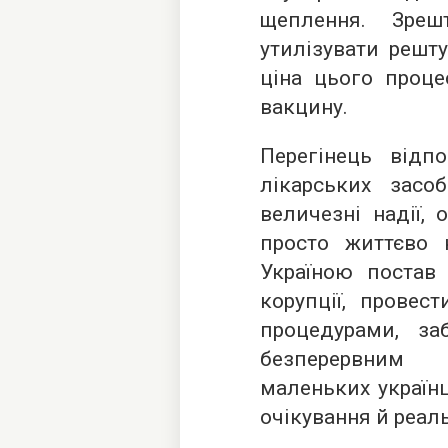
щеплення. Зреш
утилізувати решт
ціна цього проце
вакцину.
Перегінець відпо
лікарських засоб
величезні надії, 
просто життєво н
Україною постав 
корупції, провес
процедурами, за
безперервним 
маленьких україн
очікування й реаль