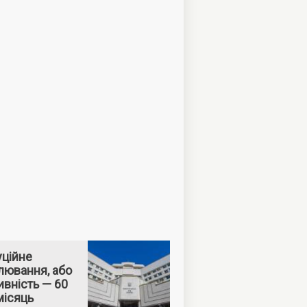
уційне
лювання, або
вність — 60
місяць