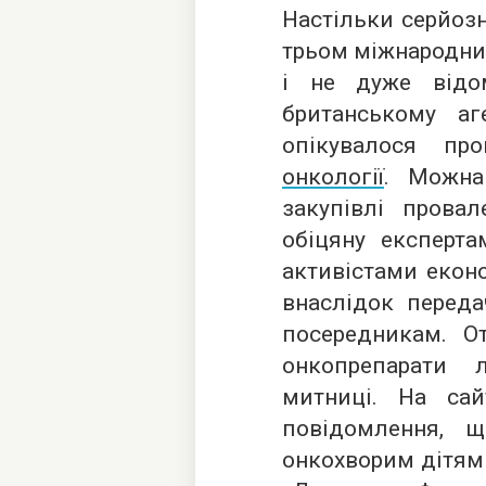
Настільки серйозн
трьом міжнародни
і не дуже відо
британському аг
опікувалося п
онкології
. Можна
закупівлі прова
обіцяну експерт
активістами екон
внаслідок переда
посередникам. От
онкопрепарати 
митниці. На са
повідомлення, щ
онкохворим дітям