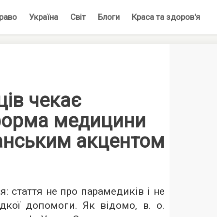
раво
Україна
Світ
Блоги
Краса та здоров'я
ців чекає
форма медицини
анським акцентом
: стаття не про парамедиків і не
кої допомоги. Як відомо, в. о.