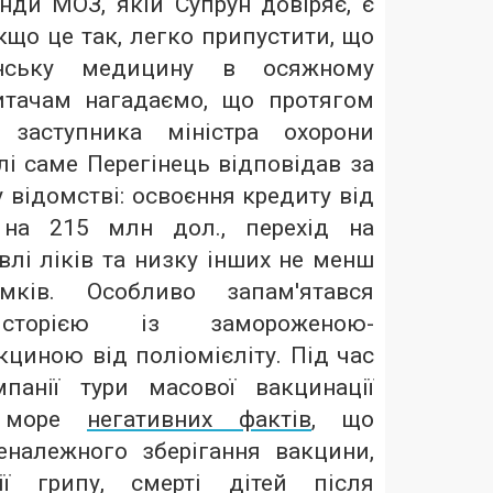
нди МОЗ, якій Супрун довіряє, є
Якщо це так, легко припустити, що
їнську медицину в осяжному
тачам нагадаємо, що протягом
 заступника міністра охорони
лі саме Перегінець відповідав за
 відомстві: освоєння кредиту від
 на 215 млн дол., перехід на
влі ліків та низку інших не менш
мків. Особливо запам'ятався
історією із замороженою-
циною від поліомієліту. Під час
мпанії тури масової вакцинації
и море
негативних фактів
, що
належного зберігання вакцини,
ії грипу, смерті дітей після