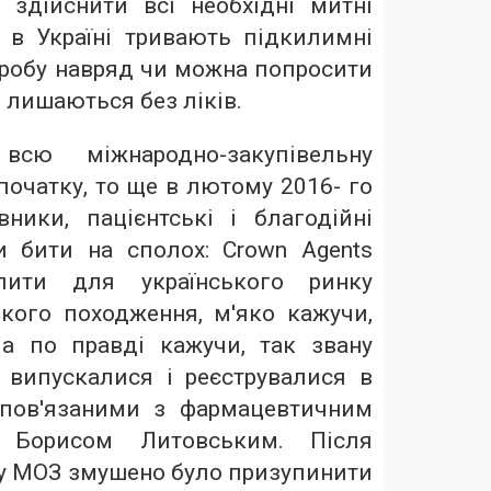
здійснити всі необхідні митні
 в Україні тривають підкилимні
воробу навряд чи можна попросити
, лишаються без ліків.
сю міжнародно-закупівельну
 початку, то ще в лютому 2016- го
вники, пацієнтські і благодійні
ли бити на сполох: Crown Agents
упити для українського ринку
ького походження, м'яко кажучи,
, а по правді кажучи, так звану
и випускалися і реєструвалися в
 пов'язаними з фармацевтичним
 Борисом Литовським. Після
у МОЗ змушено було призупинити