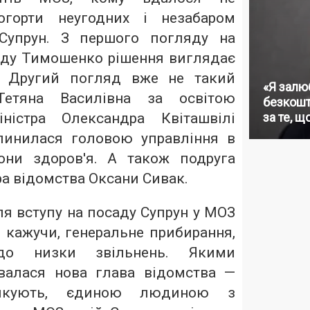
огорти неугодних і незабаром
 Супрун. З першого погляду на
аду Тимошенко рішення виглядає
. Другий погляд вже не такий
«Я залю
 Тетяна Василівна за освітою
безкошт
іністра Олександра Квіташвілі
за те, щ
инилася головою управління в
рони здоров'я. А також подруга
ра відомства Оксани Сивак.
я вступу на посаду Супрун у МОЗ
 кажучи, генеральне прибирання,
о низки звільнень. Якими
валася нова глава відомства —
ейкують, єдиною людиною з