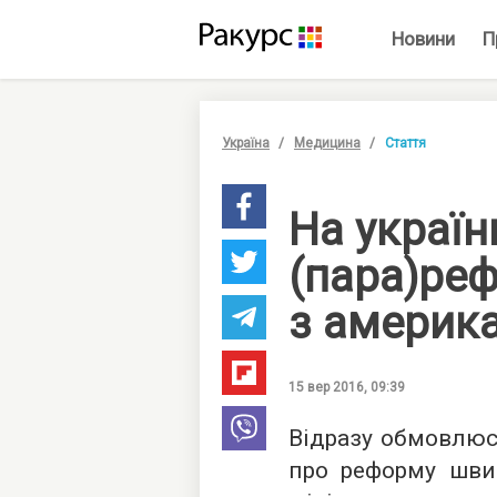
Новини
П
Україна
Медицина
Стаття
На україн
(пара)ре
з америк
15 вер 2016, 09:39
Відразу обмовлюся
про реформу швид