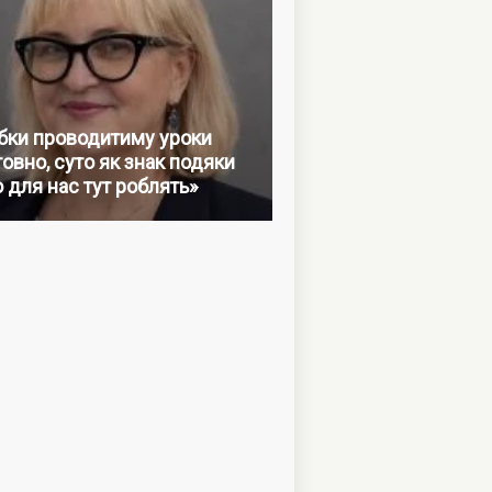
бки проводитиму уроки
овно, суто як знак подяки
о для нас тут роблять»