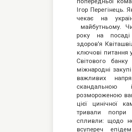
попередньої кома
Ігор Перегінець. 
чекає на укра
майбутньому. Чи
року на посаді
здоров'я Квіташві
ключові питання у
Світового банку
міжнародні закупі
важливих напря
скандальною 
розмороженою вак
цієї цинічної ка
тривали попр
спливли: щодо не
всупереч епідем