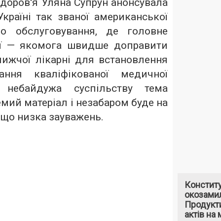
здоров'я Уляна Супрун анонсувала
країні так званої американської
о обслуговування, де головне
ї — якомога швидше доправити
лижчої лікарні для встановлення
ання кваліфікованої медичної
 небайдужа суспільству тема
емий матеріал і незабаром буде на
и що низка зауважень.
Констит
окозами
Продукти
актів на 