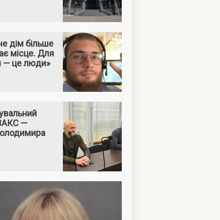
е дім більше
ає місце. Для
м — це люди»
увальний
 ВАКС —
Володимира