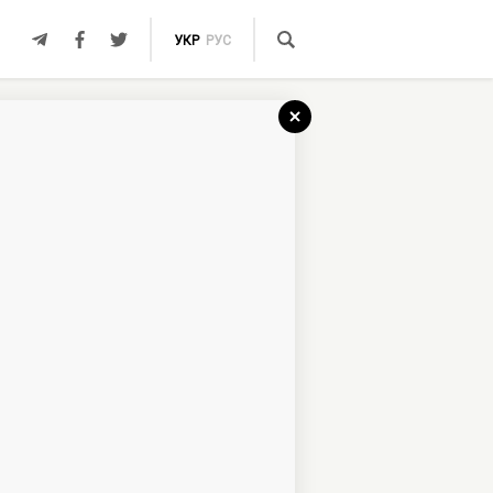
УКР
РУС