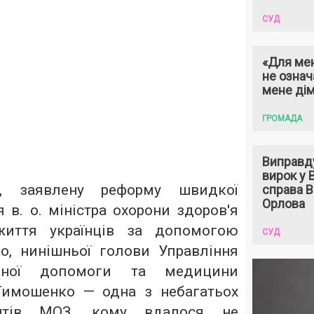
СУД
«Для мен
не означ
мене ді
ГРОМАДА
Виправд
вирок у
, заявлену реформу швидкої
справа 
Орлова
в. о. міністра охорони здоров'я
життя українців за допомогою
СУД
, нинішньої голови Управління
ичної допомоги та медицини
Тимошенко — одна з небагатьох
ентів МОЗ, кому вдалося не