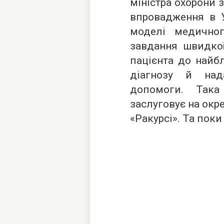
міністра охорони 
впровадження в У
моделі медичног
завдання швидко
пацієнта до найб
діагнозу й над
допомоги. Така
заслуговує на окр
«Ракурсі». Та пок