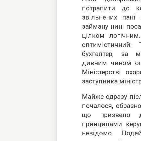
потрапити до к
звільнених пані
займану нині пос
цілком логічним
оптимістичний:
бухгалтер, за м
дивним чином оп
Міністерстві охо
заступника мініст
Майже одразу післ
почалося, образно
що призвело д
принципами керу
невідомо. Под