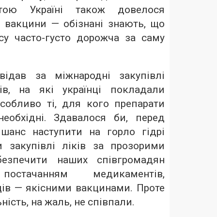
тою Україні також довелося
у вакцини — обізнані знають, що
су часто-густо дорожча за саму
відав за міжнародні закупівлі
ів, на які українці покладали
особливо ті, для кого препарати
еобхідні. Здавалося би, перед
шанс наступити на горло гідрі
ти закупівлі ліків за прозорими
безпечити наших співгромадян
постачанням медикаментів,
ців — якісними вакцинами. Проте
ність, на жаль, не співпали.