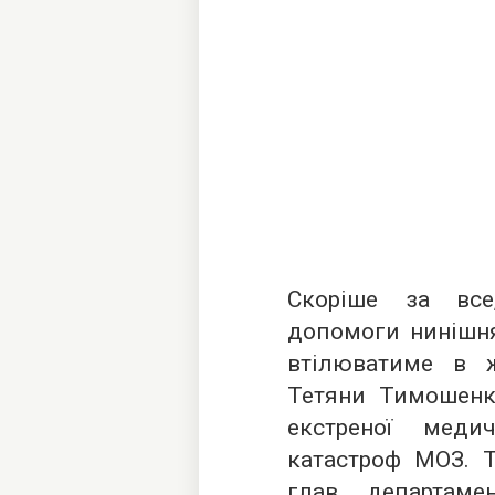
Скоріше за все
допомоги нинішня 
втілюватиме в 
Тетяни Тимошенко
екстреної мед
катастроф МОЗ. 
глав департам