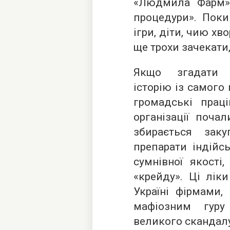
«Людмила Фарм» 
процедури». Поки
ігри, діти, чию х
ще трохи зачекати
Якщо згадати в
історію із самого
громадські праці
організації поча
збирається зак
препарати індійс
сумнівної якості
«крейду». Ці лік
Україні фірмами,
мафіозним гуру
великого скандал