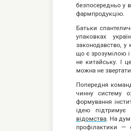
безпосередньо у в
фармпродукцію.
Батьки спантелич
упаковках укра
законодавство, у 
що є зрозумілою і
не китайську. І ц
можна не звертати
Попередня команд
чинну систему ох
формування інсти
ідею підтримує
відомства
. На ду
профілактики — 