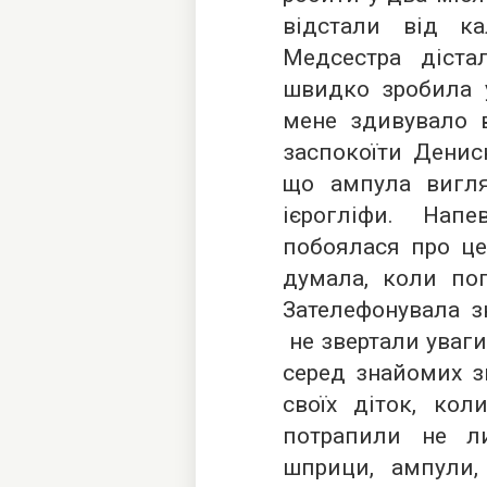
відстали від к
Медсестра діста
швидко зробила у
мене здивувало 
заспокоїти Денис
що ампула вигл
ієрогліфи. Напе
побоялася про це
думала, коли пог
Зателефонувала з
не звертали уваги
серед знайомих з
своїх діток, ко
потрапили не л
шприци, ампули,