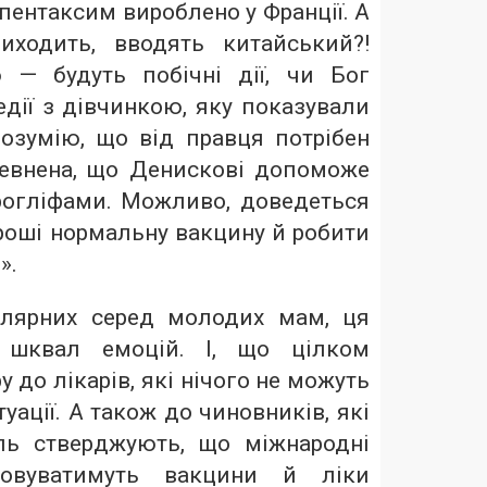
пентаксим вироблено у Франції. А
иходить, вводять китайський?!
 — будуть побічні дії, чи Бог
едії з дівчинкою, яку показували
розумію, що від правця потрібен
певнена, що Денискові допоможе
рогліфами. Можливо, доведеться
гроші нормальну вакцину й робити
».
улярних серед молодих мам, ця
 шквал емоцій. І, що цілком
у до лікарів, які нічого не можуть
уації. А також до чиновників, які
ль стверджують, що міжнародні
уповуватимуть вакцини й ліки