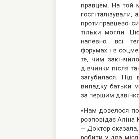
правцем. На той м
госпіталізували, 
протиправцевої сир
тільки могли. Цю
напевно, всі те
форумах і в соцме
те, чим закінчил
дівчинки після та
загубилася. Під 
випадку батьки м
за першим дзвінк
«Нам довелося пон
розповідає Аліна 
— Доктор сказала,
робити у два місяц