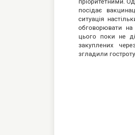
пріоритетними. Од
посідає вакцинац
ситуація настільк
обговорювати на 
цього поки не ді
закуплених чер
згладили гострот