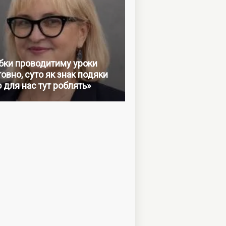
бки проводитиму уроки
овно, суто як знак подяки
о для нас тут роблять»