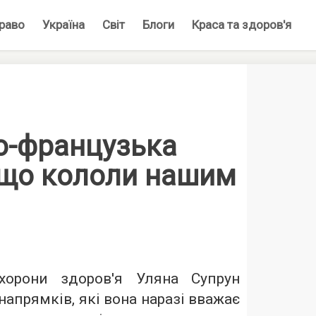
раво
Україна
Світ
Блоги
Краса та здоров'я
о-французька
 що кололи нашим
охорони здоров'я Уляна Супрун
напрямків, які вона наразі вважає