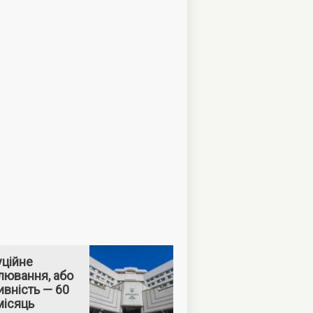
уційне
лювання, або
вність — 60
місяць