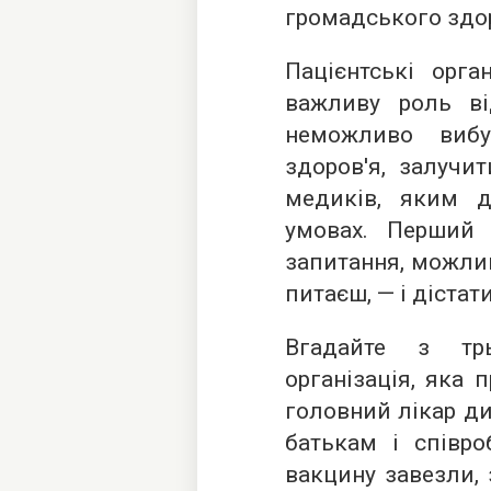
громадського здор
Пацієнтські орга
важливу роль від
неможливо вибу
здоров'я, залучи
медиків, яким 
умовах. Перший
запитання, можлив
питаєш, — і дістат
Вгадайте з тр
організація, яка 
головний лікар ди
батькам і співро
вакцину завезли, 