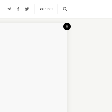
УКР
РУС