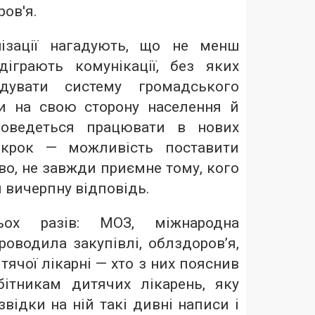
ов'я.
нізації нагадують, що не менш
іграють комунікації, без яких
дувати систему громадського
ти на свою сторону населення й
доведеться працювати в нових
 крок — можливість поставити
о, не завжди приємне тому, кого
и вичерпну відповідь.
ьох разів: МОЗ, міжнародна
проводила закупівлі, облздоров’я,
тячої лікарні — хто з них пояснив
бітникам дитячих лікарень, яку
звідки на ній такі дивні написи і