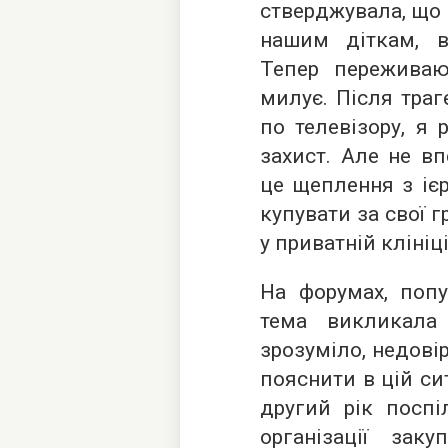
стверджувала, що 
нашим діткам, в
Тепер переживаю
милує. Після траг
по телевізору, я 
захист. Але не в
це щеплення з іє
купувати за свої 
у приватній клініці
На форумах, поп
тема викликала
зрозуміло, недовір
пояснити в цій сит
другий рік поспі
організації зак