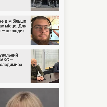
е дім більше
ає місце. Для
м — це люди»
увальний
 ВАКС —
Володимира