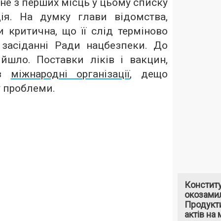
не з перших місць у цьому списку
ія. На думку глави відомства,
и критична, що її слід терміново
засіданні Ради нацбезпеки. До
йшло. Поставки ліків і вакцин,
ез
міжнародні організації
, дещо
у проблеми.
Констит
окозами
Продукти
актів на 