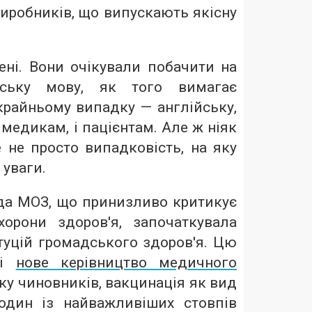
иробників, що випускають якісну
ені. Вони очікували побачити на
їнську мову, як того вимагає
крайньому випадку — англійську,
 медикам, і пацієнтам. Але ж ніяк
е не просто випадковість, на яку
 уваги.
а МОЗ, що принизливо критикує
орони здоров'я, започаткувала
туцій громадського здоров'я. Цю
 і
нове керівництво медичного
мку чиновників, вакцинація як вид
один із найважливіших стовпів