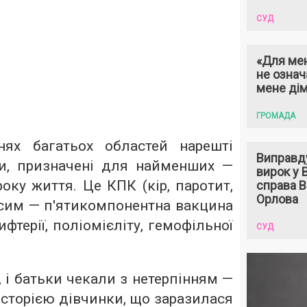
СУД
«Для мен
не означ
мене ді
ГРОМАДА
нях багатьох областей нарешті
Виправд
и, призначені для найменших —
вирок у
оку життя. Це КПК (кір, паротит,
справа 
Орлова
ксим — п'ятикомпонентна вакцина
фтерії, поліомієліту, гемофільної
СУД
 і батьки чекали з нетерпінням —
 історією дівчинки, що заразилася