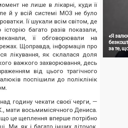
омент не лише в лікарні, куди її
але й у всій системі МОЗ не було
оватки. Її шукали всім світом, де
 історію багато разів показали,
«Я залю
леканали, її обговорювали на
безкошт
режах. Щоправда, інформація про
за те, щ
ося лікування, як склалася доля
кого важкого захворювання, десь
враженням від цього трагічного
алюків поспішили до поліклінік
ом.
ад годину чекати своєї черги, —
К., мати восьмимісячного Дениса.
 що це щеплення вперше потрібно
і. Ми, як і багато інших діточок,