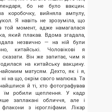
алендаря, бо не було вакцин.
ла коробочку, вийняла ампулу,
кол. Я навіть не зрозуміла, що
в той момент, адже намагалася
ка, який плакав. Вдома згадала,
ядала незвично — на ній були
вно, китайські. Чоловікові я
 сказати. Він же запитає, чим я
одилася на китайську вакцину.
найомим матусям. Дехто, як і я,
 ні на що, окрім свого малюка. Та
найшлися й ті, хто фотографував
ли їм робили щеплення. У кадр
ише заплакані обличчя, але і
 флакони з ієрогліфами. Лікар