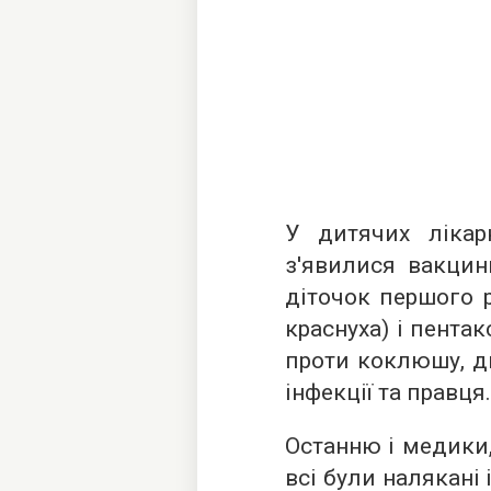
У дитячих лікар
з'явилися вакцин
діточок першого р
краснуха) і пента
проти коклюшу, ди
інфекції та правця.
Останню і медики,
всі були налякані