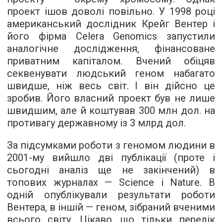
проект ішов доволі повільно. У 1998 році
американський дослідник Крейг Вентер і
його фірма Celera Genomics запустили
аналогічне дослідження, фінансоване
приватним капіталом. Вчений обіцяв
секвенувати людський геном набагато
швидше, ніж весь світ. І він дійсно це
зробив. Його власний проект був не лише
швидшим, але й коштував 300 млн дол. на
противагу державному із 3 млрд дол.
За підсумками роботи з геномом людини в
2001-му вийшло дві публікації (проте і
сьогодні аналіз ще не закінчений) в
топових журналах — Science і Nature. В
одній опублікували результати роботи
Вентера, в іншій — геном, зібраний вченими
всього світу. Цікаво, що тільки перелік