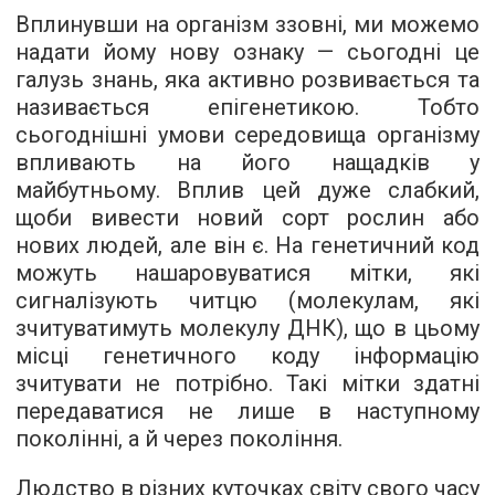
Вплинувши на організм ззовні, ми можемо
надати йому нову ознаку — сьогодні це
галузь знань, яка активно розвивається та
називається епігенетикою. Тобто
сьогоднішні умови середовища організму
впливають на його нащадків у
майбутньому. Вплив цей дуже слабкий,
щоби вивести новий сорт рослин або
нових людей, але він є. На генетичний код
можуть нашаровуватися мітки, які
сигналізують читцю (молекулам, які
зчитуватимуть молекулу ДНК), що в цьому
місці генетичного коду інформацію
зчитувати не потрібно. Такі мітки здатні
передаватися не лише в наступному
поколінні, а й через покоління.
Людство в різних куточках світу свого часу