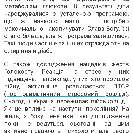
метаболізм глюкози. В результаті діти
народжувалися з усталеною програмою,
що їжі навколо мало і її потрібно
максимально накопичувати. Слава Богу, їжі
стало більше, але ж програма залишилася.
Такі люди частіше за інших страждають на
ожиріння й діабет.
Є також дослідження нащадків жертв
Голокосту. Реакція на стрес у них
підвищена. Наприклад, у тих, хто пройшов
війну, активніше розвивається
ПТСР
(посттравматичний стресовий розлад)
.
Сьогодні Україна переживає військові дії.
Як це вплине на наступні покоління? На
жаль, з боку генетики такі дослідження
поки не ведуться, сьогодні над цим
активно працюють психологи, але цього