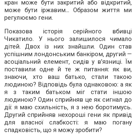
кран може бути закритий або відкритий,
може бути іржавим... Образом життя ми
регулюємо гени.
Показова історія серійного вбивці
Чикатило. У нього залишилося чимало
дітей. Двох із них знайшли. Один став
успішним лондонським банкіром, другий —
асоціальний елемент, сидів у в'язниці. Їм
поставили одне й те ж питання: як ви,
знаючи, хто ваш батько, стали такою
людиною? Відповідь була однаковою: а як
я з таким батьком міг стати іншою
людиною? Один сприйняв це як сигнал до
дії: я маю схильність, я з нею боротимусь.
Другий сприйняв нехороші гени як привід
для власної слабкості: я маю погану
спадковість, що я можу зробити?