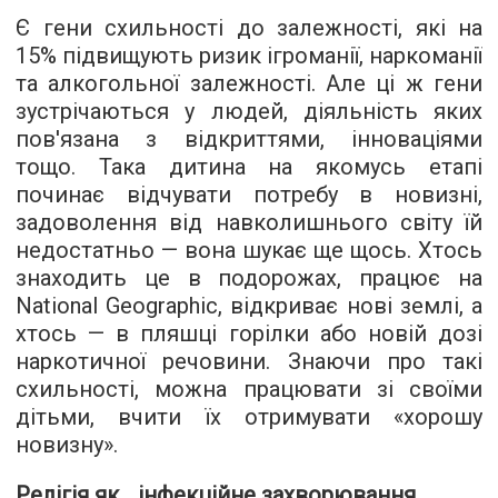
Є гени схильності до залежності, які на
15% підвищують ризик ігроманії, наркоманії
та алкогольної залежності. Але ці ж гени
зустрічаються у людей, діяльність яких
пов'язана з відкриттями, інноваціями
тощо. Така дитина на якомусь етапі
починає відчувати потребу в новизні,
задоволення від навколишнього світу їй
недостатньо — вона шукає ще щось. Хтось
знаходить це в подорожах, працює на
National Geographic, відкриває нові землі, а
хтось — в пляшці горілки або новій дозі
наркотичної речовини. Знаючи про такі
схильності, можна працювати зі своїми
дітьми, вчити їх отримувати «хорошу
новизну».
Релігія як... інфекційне захворювання