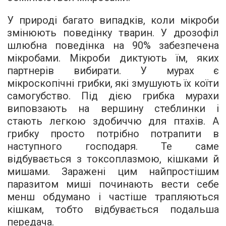
У природі багато випадків, коли мікроби
змінюють поведінку тварин. У дрозофіл
шлюбна поведінка на 90% забезпечена
мікробами. Мікроби диктують їм, яких
партнерів вибирати. У мурах є
мікроскопічні грибки, які змушують їх коїти
самогубство. Під дією грибка мурахи
виповзають на вершину стеблинки і
стають легкою здобиччю для птахів. А
грибку просто потрібно потрапити в
наступного господаря. Те саме
відбувається з токсоплазмою, кішками й
мишами. Заражені цим найпростішим
паразитом миші починають вести себе
менш обдумано і частіше трапляються
кішкам, тобто відбувається подальша
передача.