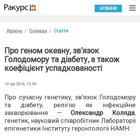
УКР
РУС
НОВИНИ
Україна
Громада
Стаття
Про геном океану, зв’язок
Голодомору та діабету, а також
коефіцієнт успадкованості
10 гру 2016, 12:39
Про сучасну генетику, зв'язок Голодомору
та діабету, релігію як інфекційне
захворювання —
Олександр Коляда
,
генетик, науковий співробітник Лабораторії
епігенетики Інституту геронтології НАМН: