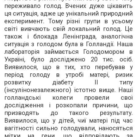
переживало голод. Вчених дуже цікавить
ця ситуація, адже це унікальний природний
експеримент. Тому різні групи в усьому
світі вивчають свій локальний голод. Це
також і блокада Ленінграда, аналогічна
ситуація з голодом була в Голландії. Наша
лабораторія займається Голодомором в
Україні, було досліджено 20 тис. осіб.
Виявилося, що в тих, хто перебував у
період голоду в утробі матері, ризик
розвитку діабету II типу
(інсулінонезалежного) істотно вище. Наші
голландські колеги провели свої
дослідження і розкопали причини, що
призводять до такого результату.
Виявилося, що у дітей, чиї матері під час
вагітності сильно голодували, наносяться
мітки на гени, що відповідають за