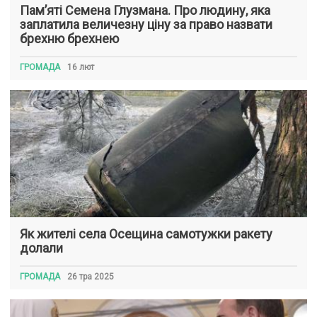
Пам’яті Семена Глузмана. Про людину, яка
заплатила величезну ціну за право назвати
брехню брехнею
ГРОМАДА
16 лют
Як жителі села Осещина самотужки ракету
долали
ГРОМАДА
26 тра 2025