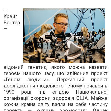
—
Крейг
Вентер
—
відомий генетик, якого можна назвати
героєм нашого часу, що здійснив проект
«Геном людини». Державний проект
дослідження людського геному почався в
1990 році під егідою Національної
організації охорони здоров'я США. Майже
кожна країна світу взяла на себе частину
проекту — окрему хромосому. Однак