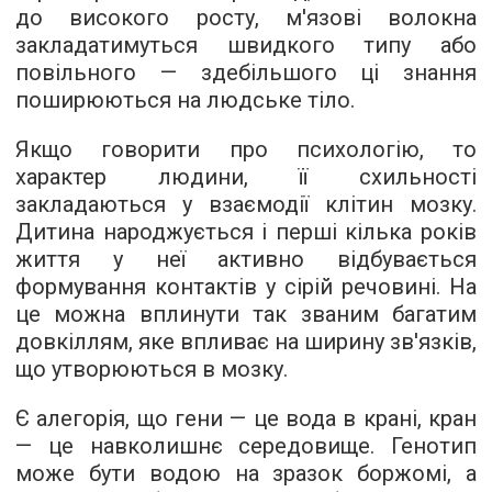
до високого росту, м'язові волокна
закладатимуться швидкого типу або
повільного — здебільшого ці знання
поширюються на людське тіло.
Якщо говорити про психологію, то
характер людини, її схильності
закладаються у взаємодії клітин мозку.
Дитина народжується і перші кілька років
життя у неї активно відбувається
формування контактів у сірій речовині. На
це можна вплинути так званим багатим
довкіллям, яке впливає на ширину зв'язків,
що утворюються в мозку.
Є алегорія, що гени — це вода в крані, кран
— це навколишнє середовище. Генотип
може бути водою на зразок боржомі, а