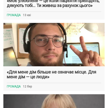
«Моє улюблене — це коли пацієнти приходять,
дякують тобі… Ти живеш за рахунок цього»
ГРОМАДА
13 кві
«Для мене дім більше не означає місце. Для
мене дім — це люди»
ГРОМАДА
12 бер