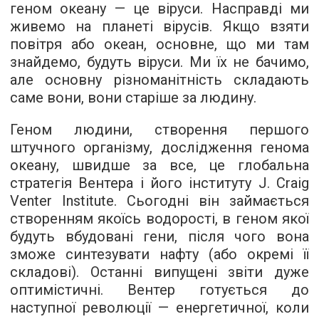
геном океану — це віруси. Насправді ми
живемо на планеті вірусів. Якщо взяти
повітря або океан, основне, що ми там
знайдемо, будуть віруси. Ми їх не бачимо,
але основну різноманітність складають
саме вони, вони старіше за людину.
Геном людини, створення першого
штучного організму, дослідження генома
океану, швидше за все, це глобальна
стратегія Вентера і його інституту J. Craig
Venter Institute. Сьогодні він займається
створенням якоїсь водорості, в геном якої
будуть вбудовані гени, після чого вона
зможе синтезувати нафту (або окремі її
складові). Останні випущені звіти дуже
оптимістичні. Вентер готується до
наступної революції — енергетичної, коли