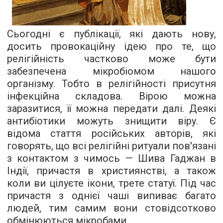
Сьогодні є публікації, які дають нову,
досить провокаційну ідею про те, що
релігійність частково може бути
забезпечена мікробіомом нашого
організму. Тобто в релігійності присутня
інфекційна складова. Вірою можна
заразитися, її можна передати далі. Деякі
антибіотики можуть знищити віру. Є
відома стаття російських авторів, які
говорять, що всі релігійні ритуали пов'язані
з контактом з чимось — Шива Гаджан в
Індії, причастя в християнстві, а також
коли ви цілуєте ікони, трете статуї. Під час
причастя з однієї чаші випиває багато
людей, тим самим вони стовідсотково
обмінюються мікробами.