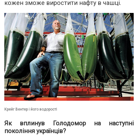
кожен зможе виростити нафту в чашці.
Крейг Вентер і його водорості
Як вплинув Голодомор на наступні
покоління українців?