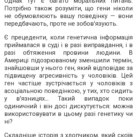
Однак тут є багато моральних питань.
Потрібно також розуміти, що гени ніколи
не обумовлюють вашу поведінку — вони
передбачають, проте не зобов'язують.
Є прецеденти, коли генетична інформація
приймалася в суді і в разі виправдання, і в
разі обтяження провини людини. В
Америці підозрюваному зменшили термін,
знайшовши у нього ген, який відповідає за
підвищену агресивність у чоловіків. Цей
ген частіше зустрічається у чоловіків з
асоціальною поведінкою, у тих, хто сидить
у в'язницях... Такий випадок поки
одиничний і він досі дискутується: можна
використовувати в цьому разі генетику чи
ні?
Складніше історія з хлопчиком, який скоїв