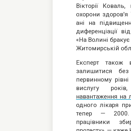
Вікторії Коваль,
охорони здоров'я 
ані на підвищенн
диференціації від
«На Волині бракує 
Житомирській обла
Експерт також 
залишитися без
первинному рівні
вислугу років
навантаження на 
одного лікаря пр
тепер — 2000.
працівники зб
протесту», — каже 