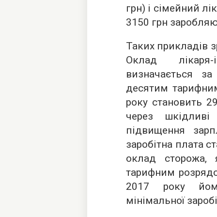
грн) і сімейний лі
3150 грн заробляю
Таких прикладів з
Оклад лікаря-і
визначається з
десятим тарифним
року становить 29
через шкідлив
підвищення зарп
заробітна плата с
оклад сторожа,
тарифним розрядом
2017 року йом
мінімальної заробі