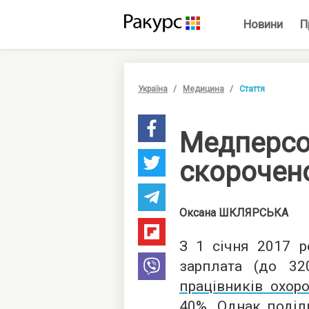
Новини
П
Україна
Медицина
Стаття
Медперсо
скорочено
Оксана
ШКЛЯРСЬКА
З 1 січня 2017 р
зарплата (до 3
працівників охор
40%. Однак поділ