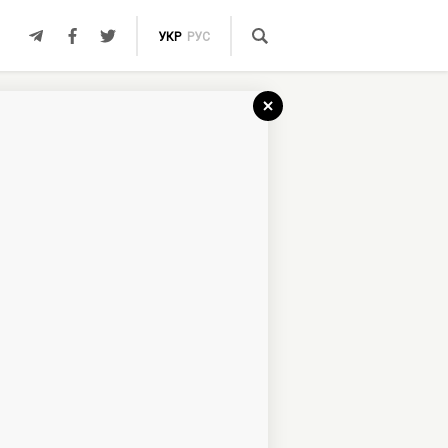
УКР
РУС