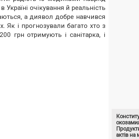
в Україні очікування й реальність
аються, а диявол добре навчився
х. Як і прогнозували багато хто з
3200 грн отримують і санітарка, і
Констит
окозами
Продукти
актів на 