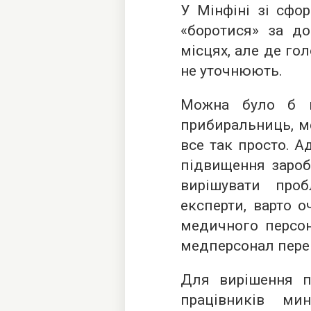
У Мінфіні зі сфо
«боротися» за д
місцях, але де го
не уточнюють.
Можна було б п
прибиральниць, ме
все так просто. А
підвищення зароб
вирішувати проб
експерти, варто о
медичного персон
медперсонал перев
Для вирішення п
працівників ми