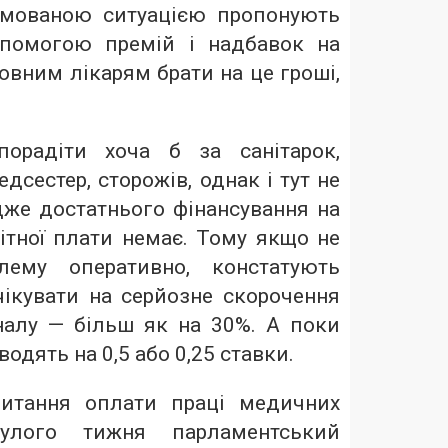
рмованою ситуацією пропонують
опомогою премій і надбавок на
ловним лікарям брати на це гроші,
орадіти хоча б за санітарок,
дсестер, сторожів, однак і тут не
дже достатнього фінансування на
ітної плати немає. Тому якщо не
лему оперативно, констатують
чікувати на серйозне скорочення
алу — більш як на 30%. А поки
одять на 0,5 або 0,25 ставки.
итання оплати праці медичних
нулого тижня парламентський