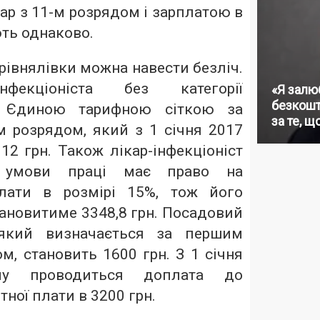
кар з 11-м розрядом і зарплатою в
ть однаково.
рівнялівки можна навести безліч.
нфекціоніста без категорії
«Я залю
безкошт
а Єдиною тарифною сіткою за
за те, щ
 розрядом, який з 1 січня 2017
12 грн. Також лікар-інфекціоніст
і умови праці має право на
лати в розмірі 15%, тож його
тановитиме 3348,8 грн. Посадовий
 який визначається за першим
, становить 1600 грн. З 1 січня
у проводиться доплата до
тної плати в 3200 грн.