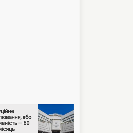
уційне
лювання, або
вність — 60
місяць