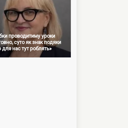
бки проводитиму уроки
овно, суто як знак подяки
о для нас тут роблять»