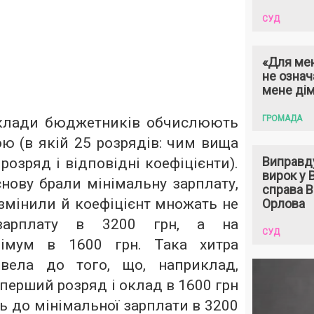
СУД
«Для мен
не означ
мене ді
ГРОМАДА
клади бюджетників обчислюють
ю (в якій 25 розрядів: чим вища
Виправд
розряд і відповідні коефіцієнти).
вирок у
нову брали мінімальну зарплату,
справа 
змінили й коефіцієнт множать не
Орлова
зарплату в 3200 грн, а на
СУД
німум в 1600 грн. Така хитра
вела до того, що, наприклад,
 перший розряд і оклад в 1600 грн
ть до мінімальної зарплати в 3200