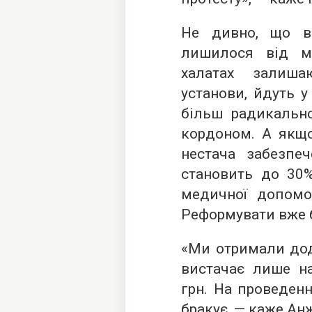
Не дивно, що в 
лишилося від м
халатах залиша
установи, йдуть 
більш радикальн
кордоном. А якщо
нестача забезпе
становить до 30%.
медичної допом
Реформувати вже бу
«Ми отримали дода
вистачає лише н
грн. На проведенн
бракує, — каже Ан