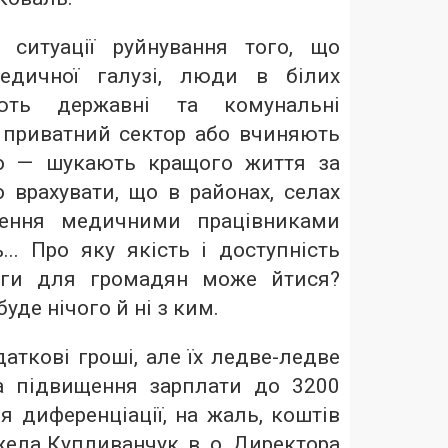
ситуації руйнування того, що
едичної галузі, люди в білих
ють державні та комунальні
у приватний сектор або вчиняють
о — шукають кращого життя за
 врахувати, що в районах, селах
чення медичними працівниками
.. Про яку якість і доступність
оги для громадян може йтися?
де нічого й ні з ким.
ткові гроші, але їх ледве-ледве
а підвищення зарплати до 3200
я диференціації, на жаль, коштів
жела Купливанчук, в. о. Директора