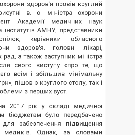
 охорони здоров'я провів круглий
исутні в. о. міністра охорони
идент Академії медичних наук
а інститутів АМНУ, представники
пілок, керівники обласного
они здоров'я, головні лікарі,
 рад, а також заступник міністра
ісля свого виступу «про те, що
аго всім і збільшив мінімальну
рн», пішов з круглого столу, так і
облеми з перших вуст.
а 2017 рік у складі медичної
вим бюджетам було передбачено
 для забезпечення підвищення
и медиків. Однак, за словами