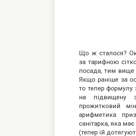
Що ж сталося? О
за тарифною сітко
посада, тим вище 
Якщо раніше за ос
то тепер формулу 
на підвищену 
прожитковий мі
арифметика приз
санітарка, яка має
(тепер їй дотягую