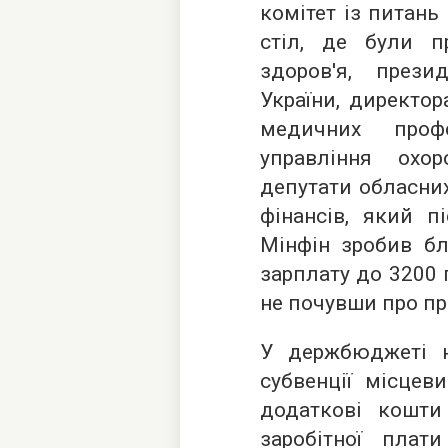
комітет із питань
стіл, де були пр
здоров'я, през
України, директор
медичних профс
управління охор
депутати обласних
фінансів, який п
Мінфін зробив бл
зарплату до 3200 г
не почувши про пр
У держбюджеті н
субвенції місце
додаткові кошти
заробітної плат