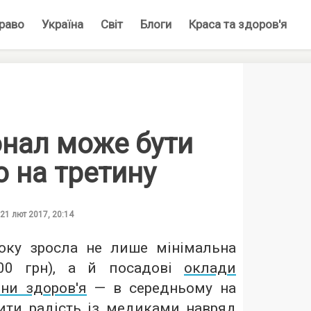
раво
Україна
Світ
Блоги
Краса та здоров'я
нал може бути
 на третину
21 лют 2017, 20:14
оку зросла не лише мінімальна
200 грн), а й посадові
оклади
они здоров'я
— в середньому на
ити радість із медиками навряд