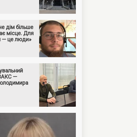
е дім більше
ає місце. Для
м — це люди»
увальний
 ВАКС —
Володимира