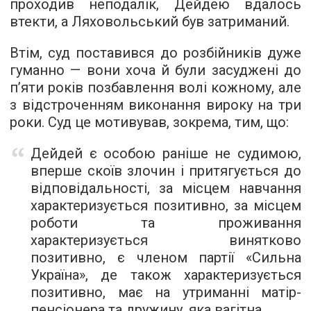
проходив неподалік, Дейдею вдалось
втекти, а Ляховольський був затриманий.
Втім, суд поставився до розбійників дуже
гуманно — вони хоча й були засуджені до
п’яти років позбавлення волі кожному, але
з відстроченням виконання вироку на три
роки. Суд це мотивував, зокрема, тим, що:
Дейдей є особою раніше не судимою,
вперше скоїв злочин і притягується до
відповідальності, за місцем навчання
характеризується позитивно, за місцем
роботи та проживання
характеризується винятково
позитивно, є членом партії «Сильна
Україна», де також характеризується
позитивно, має на утриманні матір-
пенсіонера та дружину, яка вагітна.