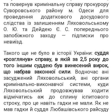
та повернув кримінальну справу прокурору
Суворовського району м. Одеси для
проведення додаткового досудового
слідства із залишенням Ляховольському
О. Ю. та Дейдею Є. С. попереднього
запобіжного заходу — підписки про
невиїзд.
Такого ще не було в історії України:
суддя
«розглянув» справу, в якій за 2,5 року до
того іншим суддею був винесений вирок,
що набрав законної сили
. Водночас ані
засуджений Ляховольський, ані органи
кримінально-виконавчої системи, куди
Ляховольський продовжував ходити
відмічатись аж до сплину іспитового
строку, про це навіть гадки не мали. Як не
мав гадки й суддя Любашівського райсуду