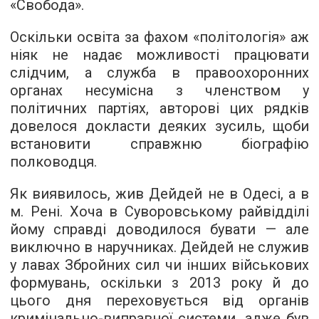
«Свобода».
Оскільки освіта за фахом «політологія» аж
ніяк не надає можливості працювати
слідчим, а служба в правоохоронних
органах несумісна з членством у
політичних партіях, авторові цих рядків
довелося докласти деяких зусиль, щоби
встановити справжню біографію
полководця.
Як виявилось, жив Дейдей не в Одесі, а в
м. Рені. Хоча в Суворовському райвідділі
йому справді доводилося бувати — але
виключно в наручниках. Дейдей не служив
у лавах Збройних сил чи інших військових
формувань, оскільки з 2013 року й до
цього дня переховується від органів
кримінально-виправної системи, адже був