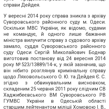
справи Дейдея.
У вересні 2014 року справа зникла з архіву
Суворовського районного суду м. Одеси.
Оскільки МВС України, як відомо, судами
не командує, й одного лише бажання
міністра вилучити справу з судового архіву
замало, суддя Суворовського районного
суду Одеси Сергій Миколайович Боднар
виготовив
постанову
від 24 вересня 2014
року №523/13889/14-к, у якій зазначив, що
він нібито розглянув кримінальну справу
щодо Ляховольського О. Ю. та Дейдея Є. С.
згідно з обвинувальним висновком,
складеним 25 червня 2011 року слідчим СВ
Хаджибеєвського ВМ Суворовського РВ
ГУМВС України в Одеській області
старшим лейтенантом міліції Хомовою І. В.,