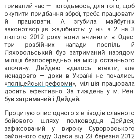
тривалий час — погодьмось, для того, щоб
окупити придбання зброї, треба працювати
й працювати. А згубила майбутніх
законотворців жадібність: у ніч з 2 на 3
лютого 2012 року вони вчинили в Одесі
три розбійних напади поспіль й
Ляховольський був затриманий нарядом
міліції безпосередньо на місці останнього
злочину. Дейдею вдалось втекти, але
ненадовго — доки в Україні не почались
«
поліцейські реформи
», міліція працювала
досить ефективно. За тиждень у м. Рені
був затриманий і Дейдей.
Процитую опис одного з епізодів славного
бойового шляху полководця Дейдея,
зафіксований у вироку Суворовського
районного суду Одеси від 23 березня 2012