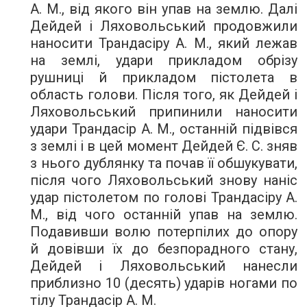
А. М., від якого він упав на землю. Далі
Дейдей і Ляховольський продовжили
наносити Трандасіру А. М., який лежав
на землі, удари прикладом обрізу
рушниці й прикладом пістолета в
область голови. Після того, як Дейдей і
Ляховольський припинили наносити
удари Трандасір А. М., останній підвівся
з землі і в цей момент Дейдей Є. С. зняв
з нього дублянку та почав її обшукувати,
після чого Ляховольський знову наніс
удар пістолетом по голові Трандасіру А.
М., від чого останній упав на землю.
Подавивши волю потерпілих до опору
й довівши їх до безпорадного стану,
Дейдей і Ляховольський нанесли
приблизно 10 (десять) ударів ногами по
тілу Трандасір А. М.