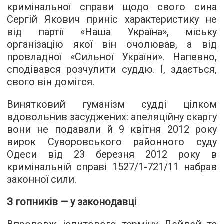
кримінальної справи щодо свого сина
Сергій Якович приніс характеристику не
від партії «Наша Україна», міську
організацію якої він очолював, а від
провладної «Сильної України». Напевно,
сподівався розчулити суддю. І, здається,
свого він домігся.
Винятковий гуманізм судді цілком
вдовольнив засуджених: апеляційну скаргу
вони не подавали й 9 квітня 2012 року
вирок Суворовського районного суду
Одеси від 23 березня 2012 року в
кримінальній справі 1527/1-721/11 набрав
законної сили.
З гопників — у законодавці