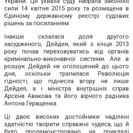
України. Ця ухвала суду набрала законної
сили 14 квітня 2015 року та розміщена в
Єдиному державному реєстрі судових
рішень за
посиланням
.
Інакше склалася доля другого
засудженого, Дейдея, який з кінця 2013
року почав переховуватись від органів
кримінально-виконавчої системи. Але в
розшук Дейдей не оголошений до цього
дня, оскільки трапилася Революція
гідності, що піднесла вгору не лише
Дейдея, а і міністра внутрішніх справ
Арсена Авакова та його вірного радника
Антона Геращенка.
Ці двоє високих достойники наділені
здатністю творити справжні чудеса, що й
було продемонстровано на прикладі