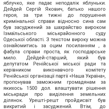
яблучко, яке падає неподалік яблуньки.
Дейдей Сергій Якович, батько нашого
героя, за три тижні до порушення
кримінальної справи відносно сина сам
був засуджений за шахрайство вироком
Ізмаїльського міськрайонного суду
Одеської області. З текстом вироку можна
ознайомитись за оцим
посиланням
, а
фабула справи проста, як господарське
мило. Дейдей-старший, який був
депутатом Ренійської міської ради та
керівником виконавчого комітету
Ренійської організації партії «Наша Україна»,
пропонував заможним громадянам за
якихось 1500 дол. влаштувати рішення
міськради про виділення земельних
ділянок. Урешті-решт пройдисвіт був
викритий і засуджений. Втім, до