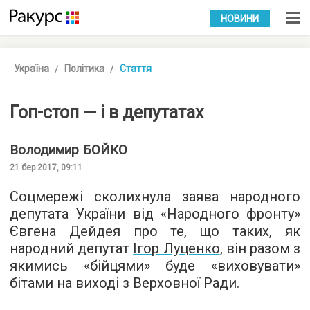
УКР
РУС
НОВИНИ
Україна
Політика
Стаття
Гоп-стоп — і в депутатах
Володимир
БОЙКО
21 бер 2017, 09:11
Соцмережі сколихнула заява народного
депутата України від «Народного фронту»
Євгена Дейдея про те, що таких, як
народний депутат
Ігор Луценко
, він разом з
якимись «бійцями» буде
«виховувати»
бітами
на виході з Верховної Ради.