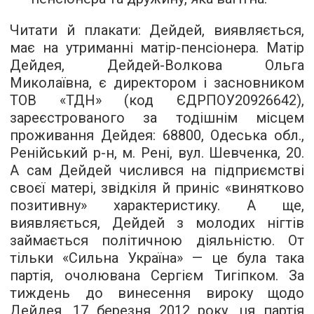
Читати й плакати: Дейдей, виявляється,
має на утриманні матір-пенсіонера. Матір
Дейдея, Дейдей-Волкова Ольга
Миколаївна, є директором і засновником
ТОВ «ТДН» (код ЄДРПОУ20926642),
зареєстрованого за тодішнім місцем
проживання Дейдея: 68800, Одеська обл.,
Ренійський р-н, м. Рені, вул. Шевченка, 20.
А сам Дейдей числився на підприємстві
своєї матері, звідкіля й приніс «винятково
позитивну» характеристику. А ще,
виявляється, Дейдей з молодих нігтів
займається політичною діяльністю. От
тільки «Сильна Україна» — це була така
партія, очолювана Сергієм Тигіпком. За
тиждень до винесення вироку щодо
Дейдея, 17 березня 2012 року, ця партія