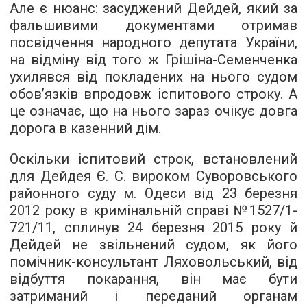
Але є нюанс: засуджений Дейдей, який за
фальшивими документами отримав
посвідчення народного депутата України,
на відміну від того ж Грішіна-Семенченка
ухилявся від покладених на нього судом
обов’язків впродовж іспитового строку. А
це означає, що на нього зараз очікує довга
дорога в казенний дім.
Оскільки іспитовий строк, встановлений
для Дейдея Є. С. вироком Суворовського
районного суду м. Одеси від 23 березня
2012 року в кримінальній справі №1527/1-
721/11, сплинув 24 березня 2015 року й
Дейдей не звільнений судом, як його
помічник-консультант Ляховольський, від
відбуття покарання, він має бути
затриманий і переданий органам