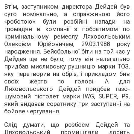
Втім, заступником директора Дейдей був
суто номінально, а справжньою його
«роботою» були розбійні напади на
громадян в компанії з побратимом по
кримінальному ремеслу Ляховольським
Олексієм Юрійовичем, 29.03.1988 року
народження. Бейсбольної біти на той час у
Дейдея ще не було, тому він нелегально
придбав мисливську рушницю марки ТОЗ,
яку перетворив на обріз, і прикладом бив
своїх жертв по голові. А для
Ляховольського Дейдей придбав газо-
шумовий пістолет марки IWG, SUPER, P9,
який видавав соратнику при заступанні на
бойове чергування.
Слід думати, що розбоєм Дейдей та
Ляховольський промишляли досить