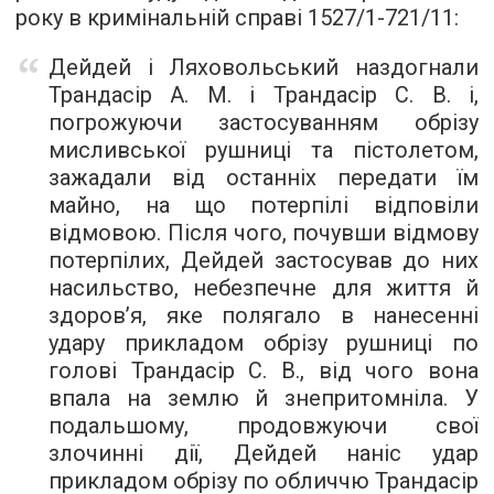
року в кримінальній справі 1527/1-721/11:
Дейдей і Ляховольський наздогнали
Трандасір А. М. і Трандасір С. В. і,
погрожуючи застосуванням обрізу
мисливської рушниці та пістолетом,
зажадали від останніх передати їм
майно, на що потерпілі відповіли
відмовою. Після чого, почувши відмову
потерпілих, Дейдей застосував до них
насильство, небезпечне для життя й
здоров’я, яке полягало в нанесенні
удару прикладом обрізу рушниці по
голові Трандасір С. В., від чого вона
впала на землю й знепритомніла. У
подальшому, продовжуючи свої
злочинні дії, Дейдей наніс удар
прикладом обрізу по обличчю Трандасір