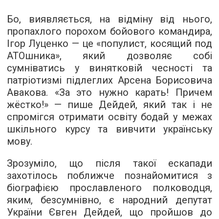
Бо, виявляється, на відміну від нього,
пропахлого порохом бойового командира,
Ігор Луценко — це «популист, косящий под
АТОшника», який дозволяє собі
сумніватись у винятковій чесності та
патріотизмі підлеглих Арсена Борисовича
Авакова. «За это нужно карать! Причем
жёстко!» — пише Дейдей, який так і не
спромігся отримати освіту бодай у межах
шкільного курсу та вивчити українську
мову.
Зрозуміло, що після такої ескапади
захотілось поближче познайомитися з
біографією прославленого полководця,
яким, безсумнівно, є народний депутат
України Євген Дейдей, що пройшов до