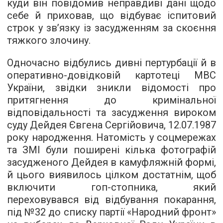
куди він повідомив неправдиві дані щодо
себе й приховав, що відбуває іспитовий
строк у зв’язку із засудженням за скоєння
тяжкого злочину.
Одночасно відбулись дивні пертурбації й в
оперативно-довідковій картотеці МВС
України, звідки зникли відомості про
притягнення до кримінальної
відповідальності та засудження вироком
суду Дейдея Євгена Сергійовича, 12.07.1987
року народження. Натомість у соцмережах
та ЗМІ були поширені кілька фотографій
засудженого Дейдея в камуфляжній формі,
й цього виявилось цілком достатнім, щоб
включити гоп-стопника, який
переховувався від відбування покарання,
під №32 до списку партії «Народний фронт»