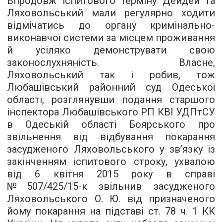
Впродовж іспитового терміну Дейдей та
Ляховольський мали регулярно ходити
відмічатись до органу кримінально-
виконавчої системи за місцем проживання
й усіляко демонструвати свою
законослухняність. Власне,
Ляховольський так і робив, тож
Любашівський районний суд Одеської
області, розглянувши подання старшого
інспектора Любашівського РП КВІ УДПтСУ
в Одеській області Боярського про
звільнення від відбування покарання
засудженого Ляховольського у зв’язку із
закінченням іспитового строку, ухвалою
від 6 квітня 2015 року в справі
№507/425/15-к звільнив засудженого
Ляховольського О. Ю. від призначеного
йому покарання на підставі ст. 78 ч. 1 КК