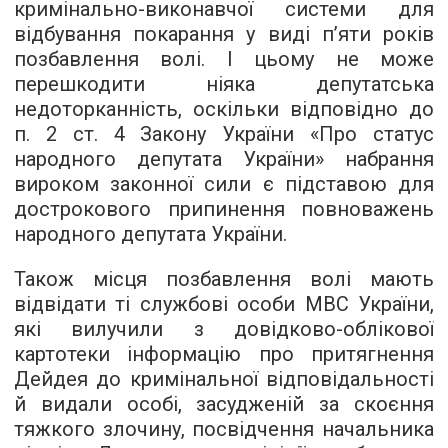
кримінально-виконавчої системи для
відбування покарання у виді п’яти років
позбавлення волі. І цьому не може
перешкодити ніяка депутатська
недоторканність, оскільки відповідно до
п. 2 ст. 4 Закону України «Про статус
народного депутата України» набрання
вироком законної сили є підставою для
дострокового припинення повноважень
народного депутата України.
Також місця позбавлення волі мають
відвідати ті службові особи МВС України,
які вилучили з довідково-облікової
картотеки інформацію про притягнення
Дейдея до кримінальної відповідальності
й видали особі, засудженій за скоєння
тяжкого злочину, посвідчення начальника