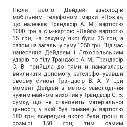
Після цього Дейдей заволодів
мобільним телефоном марки «Нокіа»,
що належав Трандасір А. М., вартістю
1000 грн з сім-картою «Лайф» вартістю
15 грн, на рахунку якої були 35 грн, а
разом на загальну суму 1050 грн. Під час
нанесення Дейдеєм і Ляховольським
ударів по тілу Трандасір А. М., Трандасір
С. В. прийшла до тями й намагалась
викликати допомогу, зателефонувавши
своєму синові Трандасір В. А. У цей
момент Дейдей з метою заволодіння
чужим майном вихопив у Трандасір С. В.
сумку, що не становить матеріальної
цінності, у якій був гаманець вартістю
180 грн, всередині якого були гроші в
розмірі 150 грн, тим самим