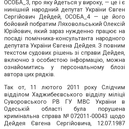
ОСОБА_3, про яку йдеться у вироку, — це і є
нинішній народний депутат України Євген
Сергійович Дейдей, ОСОБА_4 — це його
бойовий побратим Ляховольський Олексій
Юрійович, який зараз нужденно працює на
посаді помічника-консультанта народного
депутата України Євгена Дейдея. З повним
текстом судових рішень зі справи Дейдея,
включно з особистою інформацію, можна
ознайомитись у
персональному блозі
автора цих рядків.
Так от, 11 лютого 2011 року Слідчим
відділом Хаджибеєвського відділу міліції
Суворовського РВ ГУ МВС України в
Одеській області була порушена
кримінальна справа №072011-00043 щодо
Дейдея Євгена Сергійовича, 12.07.1987