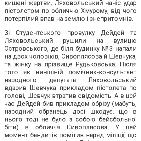
кишені жертви, Ляховольський наніс удар
пістолетом по обличчю Хмурому, від чого
потерпілий впав на землю і знепритомнів.
Зі Студентського провулку Дейдей та
Ляховольський рушили на вулицю
Островського, де біля будинку №3 напали
на двох чоловіків, Сивоплясова й Шевчука,
та жінку на прізвище Рудьковська. Після
того як нинішній помічник-консультант
народного депутата Ляховольський
вдарив Шевчука прикладом пістолета по
голові, Шевчук втратив свідомість. А в цей
час Дейдей бив прикладом обрізу (мабуть,
народний обранець досі шкодує, що в
нього тоді не було з собою бейсбольної
біти) в обличчя Сивоплясова. У цей
момент бандитів помітив наряд міліції, що