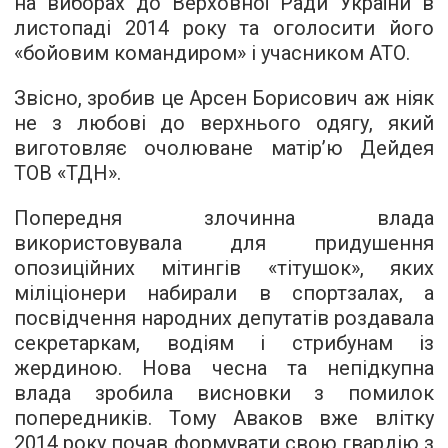
на виборах до Верховної Ради України в
листопаді 2014 року та оголосити його
«бойовим командиром» і учасником АТО.
Звісно, зробив це Арсен Борисович аж ніяк
не з любові до верхнього одягу, який
виготовляє очолюване матір’ю Дейдея
ТОВ «ТДН».
Попередня злочинна влада
використовувала для придушення
опозиційних мітингів «тітушок», яких
міліціонери набирали в спортзалах, а
посвідчення народних депутатів роздавала
секретаркам, водіям і стрибунам із
жердиною. Нова чесна та непідкупна
влада зробила висновки з помилок
попередників. Тому Аваков вже влітку
2014 року почав формувати свою гвардію з