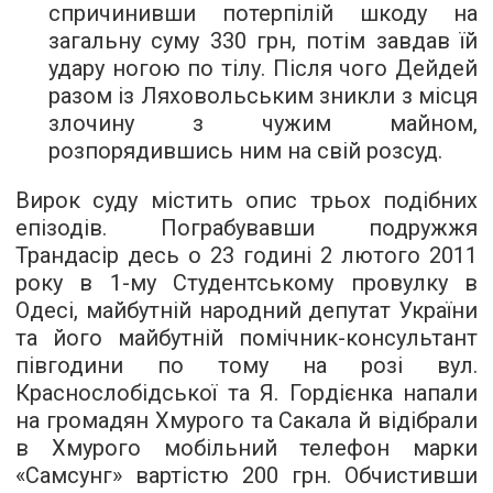
спричинивши потерпілій шкоду на
загальну суму 330 грн, потім завдав їй
удару ногою по тілу. Після чого Дейдей
разом із Ляховольським зникли з місця
злочину з чужим майном,
розпорядившись ним на свій розсуд.
Вирок суду містить опис трьох подібних
епізодів. Пограбувавши подружжя
Трандасір десь о 23 годині 2 лютого 2011
року в 1-му Студентському провулку в
Одесі, майбутній народний депутат України
та його майбутній помічник-консультант
півгодини по тому на розі вул.
Краснослобідської та Я. Гордієнка напали
на громадян Хмурого та Сакала й відібрали
в Хмурого мобільний телефон марки
«Самсунг» вартістю 200 грн. Обчистивши