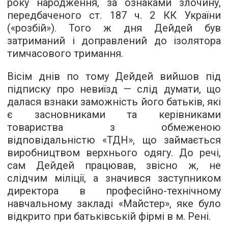
року народження, за ознаками злочину,
передбаченого ст. 187 ч. 2 КК України
(«розбій»). Того ж дня Дейдей був
затриманий і доправлений до ізолятора
тимчасового тримання.
Вісім днів по тому Дейдей вийшов під
підписку про невиїзд — слід думати, що
далася взнаки заможність його батьків, які
є засновниками та керівниками
товариства з обмеженою
відповідальністю «ТДН», що займається
виробництвом верхнього одягу. До речі,
сам Дейдей працював, звісно ж, не
слідчим міліції, а значився заступником
директора в професійно-технічному
навчальному закладі «Майстер», яке було
відкрито при батьківській фірмі в м. Рені.