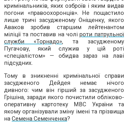
кримінальників, яких озброїв і яким видав
погони «правоохоронців». Не пощастило
лише тричі засудженому Оніщенку, якого
Аваков зробив старшим лейтенантом
міліції та поставив на чолі
роти патрульної
служби «Торнадо»
, та засудженому
Пугачову, який служив у цій роті
«спеціалістом» — обидва зараз на лаві
підсудних.
Тому в зникненні кримінальної справи
засудженого Дейдея немає нічого
дивного: чим він гірший за засудженого
Грішіна, заради якого почистили обліково-
оперативну картотеку МВС України та
якому організували зміну імені та прізвища
на
Семена Семенченка
?