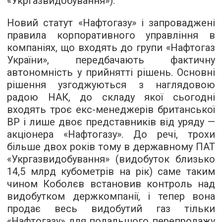
«Укргазвидобування»).
Новий статут «Нафтогазу» і запроваджені
правила корпоративного управління в
компаніях, що входять до групи «Нафтогаз
України», передбачають фактичну
автономність у прийнятті рішень. Основні
рішення узгоджуються з наглядовою
радою НАК, до складу якої сьогодні
входять троє екс-менеджерів британської
BP і лише двоє представників від уряду —
акціонера «Нафтогазу». До речі, трохи
більше двох років тому в державному ПАТ
«Укргазвидобування» (видобуток близько
14,5 млрд кубометрів на рік) саме таким
чином Коболєв встановив контроль над
видобутком держкомпанії, і тепер вона
продає весь видобутий газ тільки
«Нафтогазу» для подальшого перепродажу