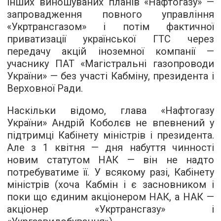
інших виношуваних планів «Нафтогазу» —
запровадження повного управління
«Укртрансгазом» і потім фактичної
приватизації української ГТС через
передачу акцій іноземної компанії —
учаснику ПАТ «Магістральні газопроводи
України» — без участі Кабміну, президента і
Верховної Ради.
Наскільки відомо, глава «Нафтогазу
України» Андрій Коболєв не впевнений у
підтримці Кабінету міністрів і президента.
Але з 1 квітня — дня набуття чинності
новим статутом НАК — він не надто
потребуватиме її. У всякому разі, Кабінету
міністрів (хоча Кабмін і є засновником і
поки що єдиним акціонером НАК, а НАК —
акціонер «Укртрансгазу» і