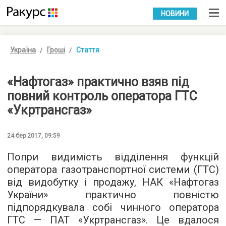
УКР
РУС
НОВИНИ
Україна
Гроші
Стаття
«Нафтогаз» практично взяв під
повний контроль оператора ГТС
«Укртрансгаз»
24 бер 2017, 09:59
Попри видимість відділення функцій
оператора газотранспортної системи (ГТС)
від видобутку і продажу, НАК «Нафтогаз
України» практично повністю
підпорядкувала собі чинного оператора
ГТС — ПАТ «Укртрансгаз». Це вдалося