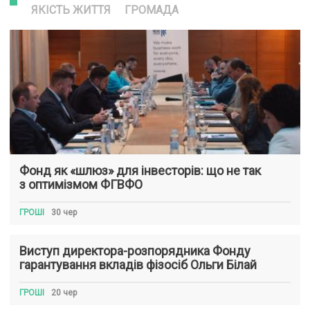
ЯКІСТЬ ЖИТТЯ
ГРОМАДА
Фонд як «шлюз» для інвесторів: що не так
з оптимізмом ФГВФО
ГРОШІ
30 чер
Виступ директора-розпорядника Фонду
гарантування вкладів фізосіб Ольги Білай
ГРОШІ
20 чер