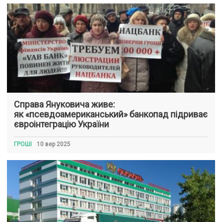
Справа Януковича живе:
як «псевдоамериканський» банкопад підриває
євроінтеграцію України
ГРОШІ
10 вер 2025