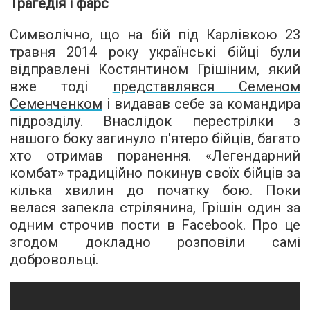
Трагедія і фарс
Символічно, що на бій під Карлівкою 23
травня 2014 року українські бійці були
відправлені Костянтином Грішіним, який
вже тоді
представлявся Семеном
Семенченком
і видавав себе за командира
підрозділу. Внаслідок перестрілки з
нашого боку загинуло п'ятеро бійців, багато
хто отримав поранення. «Легендарний
комбат» традиційно покинув своїх бійців за
кілька хвилин до початку бою. Поки
велася запекла стрілянина, Грішін один за
одним строчив пости в Facebook. Про це
згодом докладно розповіли самі
добровольці.