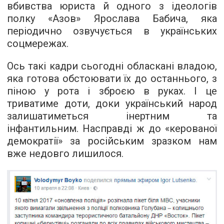
вбивства юриста й одного з ідеологів
полку «Азов» Ярослава Бабича, яка
періодично озвучується в українських
соцмережах.
Ось такі кадри сьогодні обласкані владою,
яка готова обстоювати їх до останнього, з
піною у рота і зброєю в руках. І це
триватиме доти, доки український народ
залишатиметься інертним та
інфантильним. Насправді ж до «керованої
демократії» за російським зразком нам
вже недовго лишилося.