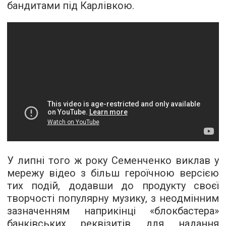
бандитами під Карлівкою.
У липні того ж року Семенченко виклав у
мережу відео з більш героїчною версією
тих подій, додавши до продукту своєї
творчості популярну музику, з неодмінним
зазначенням наприкінці «блокбастера»
банківських реквізитів для надання