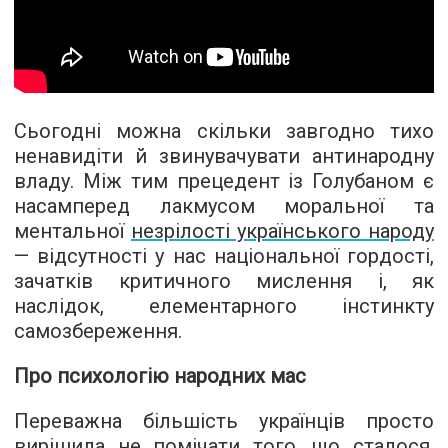
Сьогодні можна скільки завгодно тихо
ненавидіти й звинувачувати антинародну
владу. Між тим прецедент із Голубаном є
насамперед лакмусом моральної та
ментальної
незрілості українського народу
— відсутності у нас національної гордості,
зачатків критичного мислення і, як
наслідок, елементарного інстинкту
самозбереження.
Про психологію народних мас
Переважна більшість українців просто
вирішила не помічати того, що сталося,