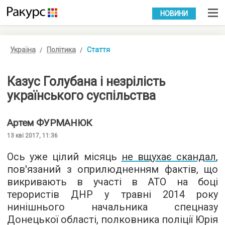
УКР
РУС
НОВИНИ
Україна
Політика
Стаття
Казус Голубана і незрілість
українського суспільства
Артем
ФУРМАНЮК
13 кві 2017, 11:36
Ось уже цілий місяць
не вщухає скандал
,
пов'язаний з оприлюдненням фактів, що
викривають в участі в АТО на боці
терористів ДНР у травні 2014 року
нинішнього начальника спецназу
Донецької області, полковника поліції Юрія