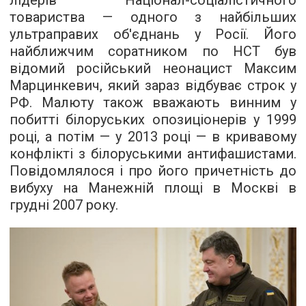
лідерів Націонал-соціалістичного
товариства — одного з найбільших
ультраправих об'єднань у Росії. Його
найближчим соратником по НСТ був
відомий російський неонацист Максим
Марцинкевич, який зараз відбуває строк у
РФ. Малюту також вважають винним у
побитті білоруських опозиціонерів у 1999
році, а потім — у 2013 році — в кривавому
конфлікті з білоруськими антифашистами.
Повідомлялося і про його причетність до
вибуху на Манежній площі в Москві в
грудні 2007 року.