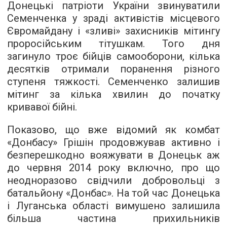
Донецькі патріоти України звинуватили
Семенченка у зраді активістів місцевого
Євромайдану і «зливі» захисників мітингу
проросійським тітушкам. Того дня
загинуло троє бійців самооборони, кілька
десятків отримали поранення різного
ступеня тяжкості. Семенченко залишив
мітинг за кілька хвилин до початку
кривавої бійні.
Показово, що вже відомий як комбат
«Донбасу» Грішін продовжував активно і
безперешкодно вояжувати в Донецьк аж
до червня 2014 року включно, про що
неодноразово свідчили добровольці з
батальйону «Донбас». На той час Донецька
і Луганська області вимушено залишила
більша частина прихильників