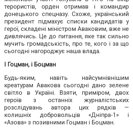
терористів, орден отримав і командир
донецького спецназу. Схоже, український
президент підмахує списки кандидатів у
герої, складені міністром Аваковим, вже не
дивлячись. Це до питання, яке так сильно
мучить громадськість, про те, кого і за що
сьогодні нагороджує наша влада.
І Гоцман, і Боцман
Будь-яким, навіть найсумнівнішим
креатурам Авакова сьогодні дано зелене
світло в Україні. Взяти, приміром, двох
героїв з останніх журналістських
розслідувань автора цих рядків —
колишніх добровольців «Дніпра-1» і
«Азова» з позивними Гоцман і Боцман.