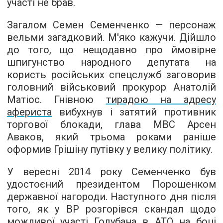
участі не брав.
Загалом Семен Семенченко — персонаж
вельми загадковий. М'яко кажучи. Дійшло
до того, що нещодавно про ймовірне
шпигунство народного депутата на
користь російських спецслужб заговорив
головний військовий прокурор Анатолій
Матіос. Гнівною
тирадою на адресу
афериста
вибухнув і затятий противник
торгової блокади, глава МВС Арсен
Аваков, який трьома роками раніше
оформив Грішіну путівку у велику політику.
У вересні 2014 року Семенченко був
удостоєний президентом Порошенком
державної нагороди. Наступного дня після
того, як у ВР розгорівся скандал щодо
можливої ​​участі Голубана в АТО на боці