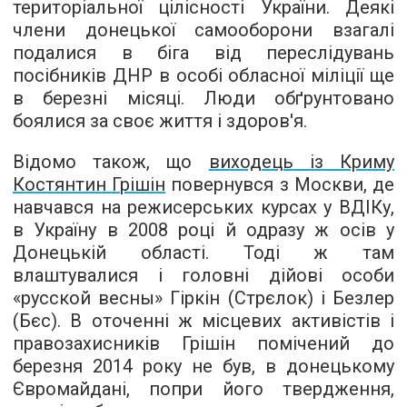
територіальної цілісності України. Деякі
члени донецької самооборони взагалі
подалися в біга від переслідувань
посібників ДНР в особі обласної міліції ще
в березні місяці. Люди обґрунтовано
боялися за своє життя і здоров'я.
Відомо також, що
виходець із Криму
Костянтин Грішін
повернувся з Москви, де
навчався на режисерських курсах у ВДІКу,
в Україну в 2008 році й одразу ж осів у
Донецькій області. Тоді ж там
влаштувалися і головні дійові особи
«русской весны» Гіркін (Стрєлок) і Безлер
(Бєс). В оточенні ж місцевих активістів і
правозахисників Грішін помічений до
березня 2014 року не був, в донецькому
Євромайдані, попри його твердження,