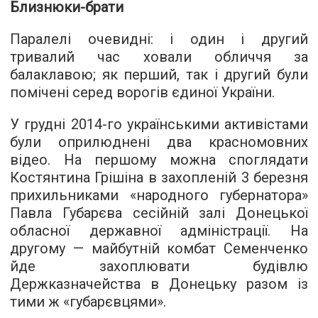
Близнюки-брати
Паралелі очевидні: і один і другий
тривалий час ховали обличчя за
балаклавою; як перший, так і другий були
помічені серед ворогів єдиної України.
У грудні 2014-го українськими активістами
були оприлюднені два красномовних
відео. На першому можна споглядати
Костянтина Грішіна в захопленій 3 березня
прихильниками «народного губернатора»
Павла Губарєва сесійній залі Донецької
обласної державної адміністрації. На
другому — майбутній комбат Семенченко
йде захоплювати будівлю
Держказначейства в Донецьку разом із
тими ж «губарєвцями».