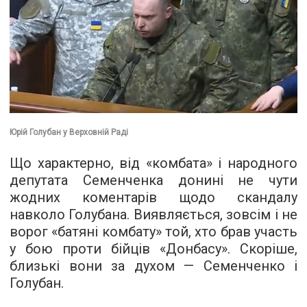
Юрій Голубан у Верховній Раді
Що характерно, від «комбата» і народного
депутата Семенченка донині не чути
жодних коментарів щодо скандалу
навколо Голубана. Виявляється, зовсім і не
ворог «батяні комбату» той, хто брав участь
у бою проти бійців «Донбасу». Скоріше,
близькі вони за духом — Семенченко і
Голубан.