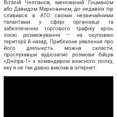
Віталій Челпанов, іменований Гоцманом
або Давидом Марковичем, до недавніх пір
славився в АТО своїми незвичайними
талантами у сфері організації та
забезпечення торгового трафіку крізь
лінію розмежування — на окуповані
території й назад. Приблизне уявлення про
його діяльність можна скласти,
прослухавши аудіозапис розмови бійців
«Дніпра-1» з командиром власного полку,
яку я не так давно виклав в інтернет.