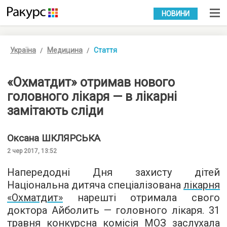
УКР
РУС
НОВИНИ
Україна
Медицина
Стаття
«Охматдит» отримав нового
головного лікаря — в лікарні
замітають сліди
Оксана
ШКЛЯРСЬКА
2 чер 2017, 13:52
Напередодні Дня захисту дітей
Національна дитяча спеціалізована
лікарня
«Охматдит»
нарешті отримала свого
доктора Айболить — головного лікаря. 31
травня конкурсна комісія МОЗ заслухала