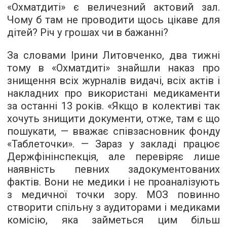
«Охматдиті» є величезний актовий зал.
Чому б там не проводити щось цікаве для
дітей? Річ у грошах чи в бажанні?
За словами Ірини Литовченко, два тижні
тому в «Охматдиті» знайшли наказ про
знищення всіх журналів видачі, всіх актів і
накладних про використані медикаменти
за останні 13 років. «Якщо в колективі так
хочуть знищити документи, отже, там є що
пошукати, — вважає співзасновник фонду
«Таблеточки». — Зараз у закладі працює
Держфінінспекція, але перевіряє лише
наявність певних задокументованих
фактів. Вони не медики і не проаналізують
з медичної точки зору. МОЗ повинно
створити спільну з аудиторами і медиками
комісію, яка займеться цим більш