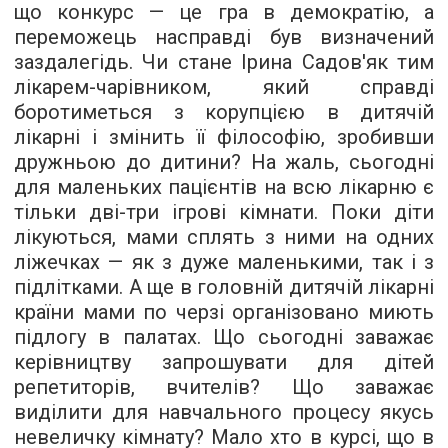
що конкурс — це гра в демократію, а
переможець насправді був визначений
заздалегідь. Чи стане Ірина Садов'як тим
лікарем-чарівником, який справді
боротиметься з корупцією в дитячій
лікарні і змінить її філософію, зробивши
дружньою до дитини? На жаль, сьогодні
для маленьких пацієнтів на всю лікарню є
тільки дві-три ігрові кімнати. Поки діти
лікуються, мами сплять з ними на одних
ліжечках — як з дуже маленькими, так і з
підлітками. А ще в головній дитячій лікарні
країни мами по черзі організовано миють
підлогу в палатах. Що сьогодні заважає
керівництву запрошувати для дітей
репетиторів, вчителів? Що заважає
виділити для навчального процесу якусь
невеличку кімнату? Мало хто в курсі, що в