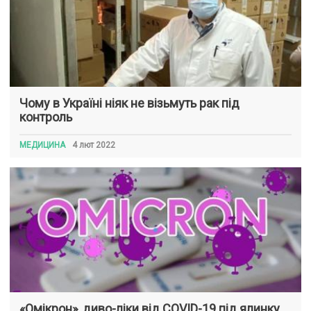
Чому в Україні ніяк не візьмуть рак під
контроль
МЕДИЦИНА
4 лют 2022
«Омікрон», диво-ліки від COVID-19 під ялинку