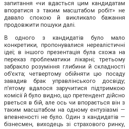
запитання «чи вдасться цим кандидатам
впоратися з таким масштабом робіт» не
давало спокою й викликало бажання
продовжити пошуки далі.
В одного з кандидатів було мало
конкретики, пропонувалися нереалістичні
ідеї; в іншого презентація була схожа на
переказ проблематики лікарні; третьому
забракло розуміння глибини й складності
об'єкта; четвертому обійняти цю посаду
завадив брак управлінського досвіду;
п'ятому вдалося заручитися підтримкою
комісії й було видно, що претендент дійсно
рветься в бій, але ось чи впорається він з
таким масштабом на одному ентузіазмі —
впевненості не було. Один з кандидатів —
бізнесмен, виходець зі страхового ринку,