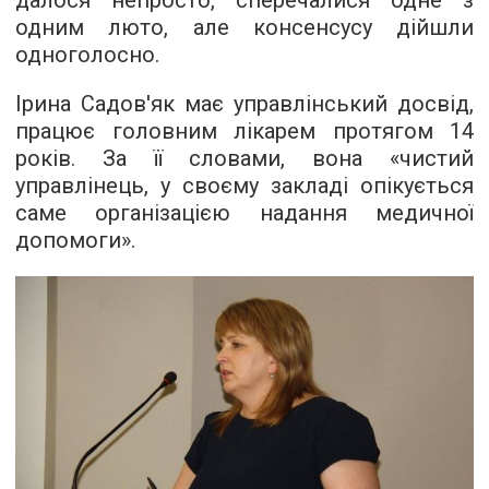
далося непросто, сперечалися одне з
одним люто, але консенсусу дійшли
одноголосно.
Ірина Садов'як має управлінський досвід,
працює головним лікарем протягом 14
років. За її словами, вона «чистий
управлінець, у своєму закладі опікується
саме організацією надання медичної
допомоги».