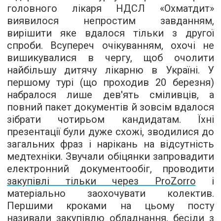
головного лікаря НДСЛ «Охматдит»
виявилося непростим завданням,
вирішити яке вдалося тільки з другої
спроби. Всупереч очікуванням, охочі не
вишикувалися в чергу, щоб очолити
найбільшу дитячу лікарню в Україні. У
першому турі (що проходив 20 березня)
набралося лише дев'ять сміливців, а
повний пакет документів й зовсім вдалося
зібрати чотирьом кандидатам. Їхні
презентації були дуже схожі, зводилися до
загальних фраз і нарікань на відсутність
медтехніки. Звучали обіцянки запровадити
електронний документообіг, проводити
закупівлі тільки через ProZorro
і
матеріально заохочувати колектив.
Першими кроками на цьому посту
називали закупівлю обладнання, бесіди з