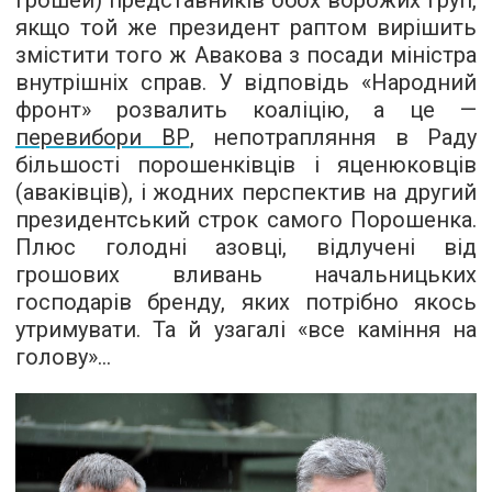
грошей) представників обох ворожих груп,
якщо той же президент раптом вирішить
змістити того ж Авакова з посади міністра
внутрішніх справ. У відповідь «Народний
фронт» розвалить коаліцію, а це —
перевибори ВР
, непотрапляння в Раду
більшості порошенківців і яценюковців
(аваківців), і жодних перспектив на другий
президентський строк самого Порошенка.
Плюс голодні азовці, відлучені від
грошових вливань начальницьких
господарів бренду, яких потрібно якось
утримувати. Та й узагалі «все каміння на
голову»...