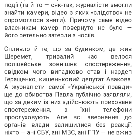
події (та й то — сяк-так; журналісти змогли
знайти камери, відео з яких «слідство» не
спромоглося зняти). Причому саме відео
власникам камер повернуто не було —
його ретельно затерли з носіїв.
Спливло й те, що за будинком, де жив
Шеремет, тривалий час велося
поліцейське зовнішнє спостереження,
свідком чого випадково став і нардеп
Геращенко, кишеньковий депутат Авакова.
А журналісти самої «Української правди»
ще до вбивства Павла публічно заявляли,
що за деким із них здійснюють приховане
спостереження, а їхні телефони
прослуховують. Але всі звернення до
органів влади залишилися без реакції:
ніхто — ані СБУ, ані МВС, ані ГПУ — не вжив