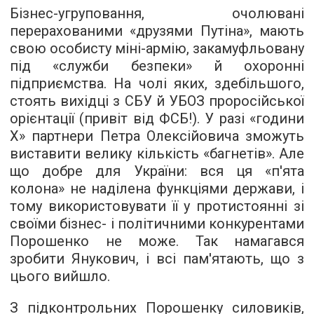
Бізнес-угруповання, очолювані
перерахованими «друзями Путіна», мають
свою особисту міні-армію, закамуфльовану
під «служби безпеки» й охоронні
підприємства. На чолі яких, здебільшого,
стоять вихідці з СБУ й УБОЗ проросійської
орієнтації (привіт від ФСБ!). У разі «години
X» партнери Петра Олексійовича зможуть
виставити велику кількість «багнетів». Але
що добре для України: вся ця «п'ята
колона» не наділена функціями держави, і
тому використовувати її у протистоянні зі
своїми бізнес- і політичними конкурентами
Порошенко не може. Так намагався
зробити Янукович, і всі пам'ятають, що з
цього вийшло.
З підконтрольних Порошенку силовиків,