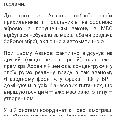
гаслами.
До того ж Аваков озброїв своїх
прихильників і подільників нагородною
зброєю: з порушенням закону в МВС
відбулася небувала за масштабами роздача
бойової зброї, включно з автоматичною.
При цьому Аваков фактично відсунув на
другий (якщо не на третій) план екс-
прем'єра Арсенія Яценюка, концентруючи у
своїх руках реальну владу в так званому
«Народному фронті», у фракції НФ у ВР і
домінуючи в усіх бізнесових питаннях, що
вирішуються цим — вже мафіозного типу —
утворенням.
У цій системі координат є і свої смотрящі