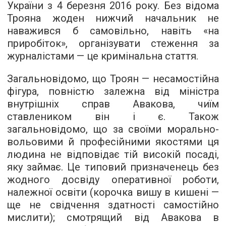
України з 4 березня 2016 року. Без відома
Трояна жоден нижчий начальник не
наважився б самовільно, навіть «на
приробіток», організувати стеження за
журналістами — це кримінальна стаття.
Загальновідомо, що Троян — несамостійна
фігура, повністю залежна від міністра
внутрішніх справ Авакова, чиїм
ставлеником він і є. Також
загальновідомо, що за своїми морально-
вольовими й професійними якостями ця
людина не відповідає тій високій посаді,
яку займає. Це типовий призначенець без
жодного досвіду оперативної роботи,
належної освіти (корочка вишу в кишені —
ще не свідчення здатності самостійно
мислити); смотрящий від Авакова в