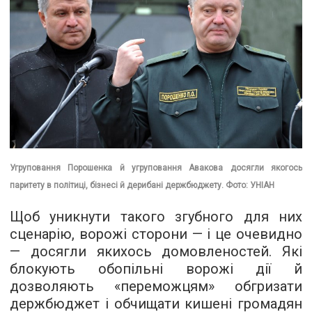
Угруповання Порошенка й угруповання Авакова досягли якогось
паритету в політиці, бізнесі й дерибані держбюджету. Фото: УНІАН
Щоб уникнути такого згубного для них
сценарію, ворожі сторони — і це очевидно
— досягли якихось домовленостей. Які
блокують обопільні ворожі дії й
дозволяють «переможцям» обгризати
держбюджет і обчищати кишені громадян