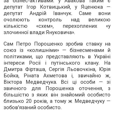
за бізнес-активами: у Авакова таким є
депутат Ігор Котвицький, у Яценюка —
депутат Андрій Іванчук. Саме вони
очолюють контроль над великою
кількістю «схем», перехоплених «у
злочинної влади Януковича».
Сам Петро Порошенко зробив ставку на
союз із «колишніми» — бізнесменами й
політиками, що представляють в Україні
інтереси Росії і путінського клану. На
Дмитра Фірташа, Сергія Льовочкіна, Юрія
Бойка, Ріната Ахметова і, звичайно ж,
Віктора Медведчука. Всі ці особи — зі
звичного для Порошенка оточення, з
більшістю з яких він знайомий особисто
близько 20 років, а тому ж Медведчуку —
зобов'язаний особисто.