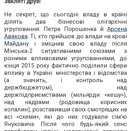
Закляті друзі
Не секрет, що сьогодні владу в країні
ділять два бізнесові олігархічні
угруповання: Петра Порошенка й
Арсена
Авакова
. Ті, хто прийшов до влади на крові
Майдану і зміцнив свою владу після
Мінська-2 ситуативними союзами з
різними впливовими угрупованнями, до
кінця 2015 року фактично поділили сфери
впливу в Україні: міністерства і відомства
(а значить, і контроль над
держбюджетом), над
держпідприємствами (мільярди «кешу»),
над надрами (родовища корисних
копалин), розставивши своїх смотрящих на
всі «схеми», які до них годували сім'ю
Януковича. Після чого будь-який сенс