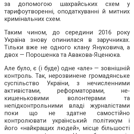
за допомогою шахрайських схем у
тарифоутворенні, оподаткуванні й митних
кримінальних схем.
Таким чином, до середини 2016 року
Україна знову опинилася в заручниках.
Тільки вже не одного клану Януковича, а
двох — Порошенка та Авакова-Яценюка.
Але було, є (і буде) одне «але» — зовнішній
контроль. Так, нерозвинене громадянське
суспільство України, з нечисленними
активістами, реформаторами, не-
кишеньковими волонтерами та
непідконтрольними владі журналістами
поки що не здатне самостійно
контролювати український політикум і
його «найкращих людей», місце більшості