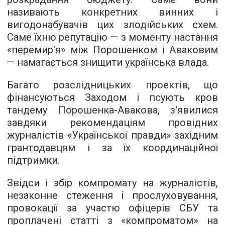
називають конкретних винних і
вигодонабувачів цих злодійських схем.
Саме їхню репутацію — з моменту настання
«перемир'я» між Порошенком і Аваковим
— намагається знищити українська влада.
Багато розслідницьких проектів, що
фінансуються Заходом і псують кров
тандему Порошенка-Авакова, з'явилися
завдяки рекомендаціям провідних
журналістів «Української правди» західним
грантодавцям і за їх координаційної
підтримки.
Звідси і збір компромату на журналістів,
незаконне стеження і прослуховування,
провокації за участю офіцерів СБУ та
проплачені статті з «компроматом» на