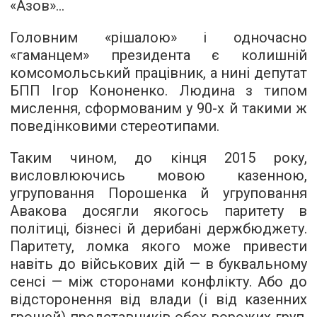
«Азов»…
Головним «рішалою» і одночасно
«гаманцем» президента є колишній
комсомольський працівник, а нині депутат
БПП Ігор Кононенко. Людина з типом
мислення, сформованим у 90-х й такими ж
поведінковими стереотипами.
Таким чином, до кінця 2015 року,
висловлюючись мовою казенною,
угруповання Порошенка й угруповання
Авакова досягли якогось паритету в
політиці, бізнесі й дерибані держбюджету.
Паритету, ломка якого може привести
навіть до військових дій — в буквальному
сенсі — між сторонами конфлікту. Або до
відсторонення від влади (і від казенних