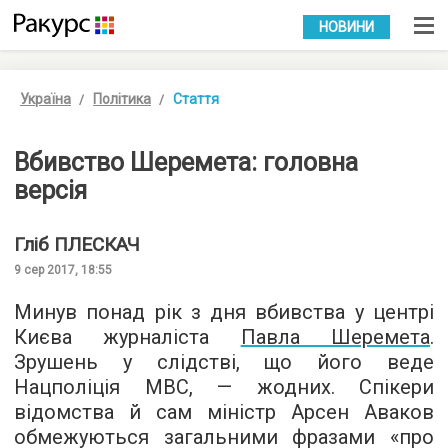
УКР
РУС
НОВИНИ
Україна
Політика
Стаття
Вбивство Шеремета: головна
версія
Гліб
ПЛЕСКАЧ
9 сер 2017, 18:55
Минув понад рік з дня вбивства у центрі
Києва журналіста
Павла Шеремета
.
Зрушень у слідстві, що його веде
Нацполіція МВС, — жодних. Спікери
відомства й сам міністр Арсен Аваков
обмежуються загальними фразами «про