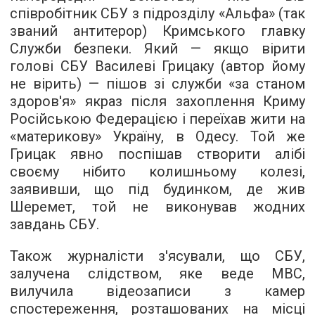
співробітник СБУ з підрозділу «Альфа» (так
званий антитерор) Кримського главку
Служби безпеки. Який — якщо вірити
голові СБУ Василеві Грицаку (автор йому
не вірить) — пішов зі служби «за станом
здоров'я» якраз після захоплення Криму
Російською Федерацією і переїхав жити на
«материкову» Україну, в Одесу. Той же
Грицак явно поспішав створити алібі
своєму нібито колишньому колезі,
заявивши, що під будинком, де жив
Шеремет, той не виконував жодних
завдань СБУ.
Також журналісти з'ясували, що СБУ,
залучена слідством, яке веде МВС,
вилучила відеозаписи з камер
спостереження, розташованих на місці