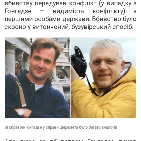
вбивству передував конфлікт (у випадку з
Гонгадзе — видимість конфлікту) з
першими особами держави. Вбивство було
скоєно у витончений, бузувірський спосіб.
Зі справою Гонгадзе у справи Шеремета було багато аналогій