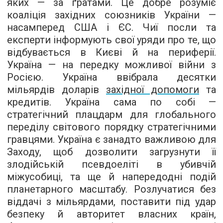
яких — за ґратами. Це добре розуміє
коаліція західних союзників України —
насамперед США і ЄС. Чиї посли та
експерти інформують свої уряди про те, що
відбувається в Києві й на периферії.
Україна — на передку можливої війни з
Росією. Україна ввібрала десятки
мільярдів доларів
західної допомоги
та
кредитів. Україна сама по собі —
стратегічний плацдарм для глобального
переділу світового порядку стратегічними
гравцями. Україна є занадто важливою для
Заходу, щоб дозволити загрузнути її
злодійській псевдоеліті в убивчій
міжусобиці, та ще й напередодні подій
планетарного масштабу. Розлучатися без
віддачі з мільярдами, поставити під удар
безпеку й авторитет власних країн,