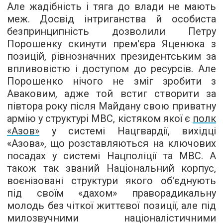
Але жадібність і тяга до влади не мають
меж. Досвід інтриганства й особиста
безпринципність дозволили Петру
Порошенку скинути прем'єра Яценюка з
позицій, рівнозначних президентським за
впливовістю і доступом до ресурсів. Але
Порошенко нічого не зміг зробити з
Аваковим, адже той встиг створити за
півтора року після Майдану свою приватну
армію у структурі МВС, кістяком якої є
полк
«Азов»
у системі Нацгвардії, вихідці
«Азова», що розставляються на ключових
посадах у системі Нацполіції та МВС. А
також так званий Національний корпус,
воєнізовані структури якого об'єднують
під своїм «дахом» праворадикальну
молодь без чіткої життєвої позиції, але під
милозвучними націоналістичними