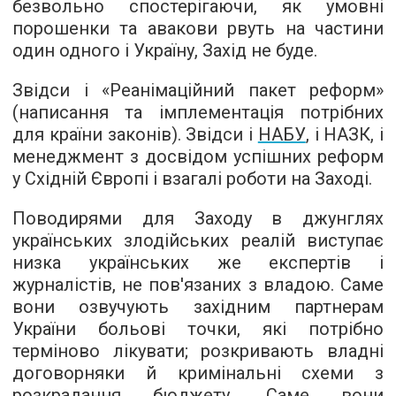
безвольно спостерігаючи, як умовні
порошенки та авакови рвуть на частини
один одного і Україну, Захід не буде.
Звідси і «Реанімаційний пакет реформ»
(написання та імплементація потрібних
для країни законів). Звідси і
НАБУ
, і НАЗК, і
менеджмент з досвідом успішних реформ
у Східній Європі і взагалі роботи на Заході.
Поводирями для Заходу в джунглях
українських злодійських реалій виступає
низка українських же експертів і
журналістів, не пов'язаних з владою. Саме
вони озвучують західним партнерам
України больові точки, які потрібно
терміново лікувати; розкривають владні
договорняки й кримінальні схеми з
розкрадання бюджету. Саме вони