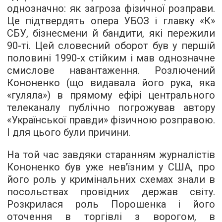
однозначно: як загроза фізичної розправи.
Це підтвердять опера УБОЗ і главку «К»
СБУ, бізнесмени й бандити, які пережили
90-ті. Цей словесний оборот був у першій
половині 1990-х стійким і мав однозначне
смислове навантаження. Розлючений
Кононенко (що видавала його рука, яка
«гуляла») в прямому ефірі центрального
телеканалу публічно погрожував автору
«Української правди» фізичною розправою.
І для цього були причини.
На той час завдяки старанням журналістів
Кононенко був уже нев'їзним у США, про
його роль у кримінальних схемах знали в
посольствах провідних держав світу.
Розкрилася роль Порошенка і його
оточення в торгівлі з ворогом, в