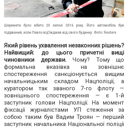
Шеремета було вбито 20 липня 2016 року. Його автомобіль був
підірваний, коли Павло від'їжджав від свого будинку. Фото: Reuters
Який рівень ухвалення незаконних рішень?
Найвищий: до цього причетні вищі
чиновники держави.
Чому? Тому що
формальна вказівка на зовнішнє
спостереження санкціонується вищим
начальницьким складом Нацполіції, а
куратором так званого 7-го флоту —
зовнішнього спостереження — є 1-й
заступник голови Нацполіції. На момент
фіксації журналістами УП стеження за
собою таким був Вадим Троян — перший
заступник начальника Національної поліції