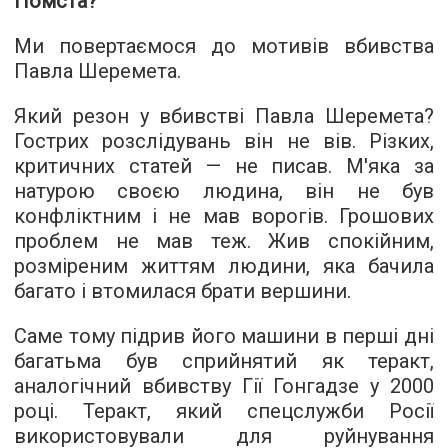
Помста?
Ми повертаємося до мотивів вбивства
Павла Шеремета.
Який резон у вбивстві Павла Шеремета?
Гострих розслідувань він не вів. Різких,
критичних статей — не писав. М'яка за
натурою своєю людина, він не був
конфліктним і не мав ворогів. Грошових
проблем не мав теж. Жив спокійним,
розміреним життям людини, яка бачила
багато і втомилася брати вершини.
Саме тому підрив його машини в перші дні
багатьма був сприйнятий як теракт,
аналогічний вбивству Гії Гонгадзе у 2000
році. Теракт, який спецслужби Росії
використовували для руйнування