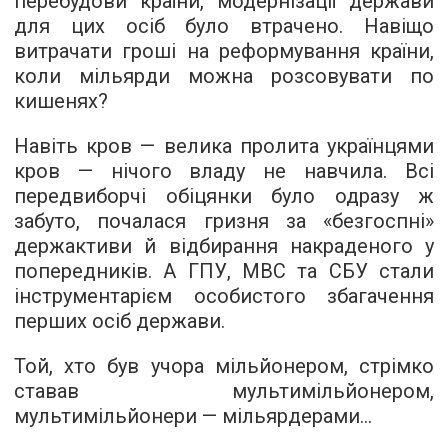
перебудови країни, модернізації держави
для цих осіб було втрачено. Навіщо
витрачати гроші на реформування країни,
коли мільярди можна розсовувати по
кишенях?
Навіть кров — велика пролита українцями
кров — нічого владу не навчила. Всі
передвиборчі обіцянки було одразу ж
забуто, почалася гризня за «безгоспні»
держактиви й відбирання накраденого у
попередників. А ГПУ, МВС та СБУ стали
інструментарієм особистого збагачення
перших осіб держави.
Той, хто був учора мільйонером, стрімко
ставав мультимільйонером,
мультимільйонери — мільярдерами...