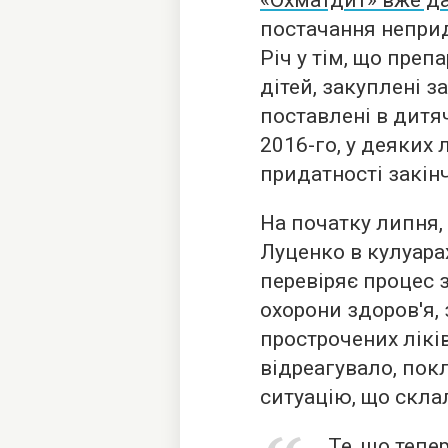
постачання неприд
Річ у тім, що преп
дітей, закуплені з
поставлені в дитя
2016-го, у деяких 
придатності закін
На початку липня,
Луценко в кулуара
перевіряє процес з
охорони здоров'я,
прострочених лікі
відреагувало, пок
ситуацію, що склал
Те, що тепе