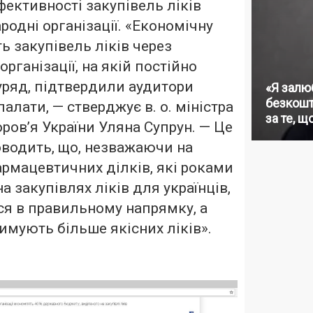
фективності закупівель ліків
родні організації. «Економічну
ь закупівель ліків через
організації, на якій постійно
уряд, підтвердили аудитори
«Я залю
безкошт
палати, — стверджує в. о. міністра
за те, щ
ров’я України Уляна Супрун. — Це
оводить, що, незважаючи на
рмацевтичних ділків, які роками
а закупівлях ліків для українців,
ся в правильному напрямку, а
римують більше якісних ліків».