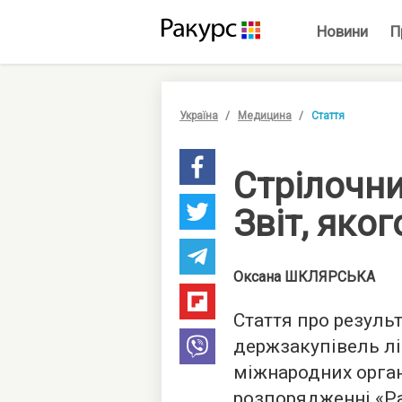
Новини
П
Україна
Медицина
Стаття
Стрілочни
Звіт, яко
Оксана
ШКЛЯРСЬКА
Стаття про резуль
держзакупівель л
міжнародних орган
розпорядженні «Р