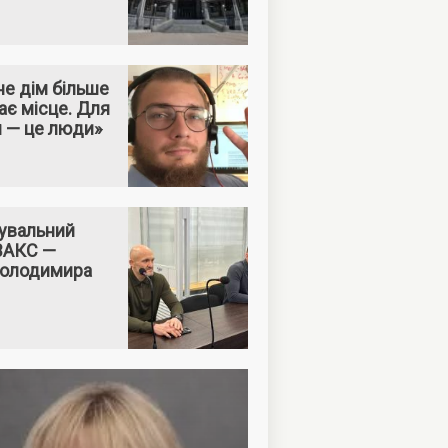
е дім більше
ає місце. Для
м — це люди»
увальний
 ВАКС —
Володимира