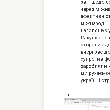
звіт щодо е
через міжна
ефективніст
міжнародні 
наголошує 
Рахункової 
охорони здо
вчергове д
супротив фа
заробляли н
ми рухаємо
українці от
-->