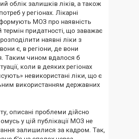
й облік залишків ліків, а також
потреб у регіонах. Лікарні
нформують МОЗ про наявність
ій термін придатності, що заважає
розподілити наявні ліки з
 вони є, в регіони, де вони
я. Таким чином вдалося б
туації, коли в деяких регіонах
исують» невикористані ліки, що є
ьним використанням державних
иту, описані проблеми дійсно
омусь у цій публікації МОЗ не
ання залишилися за кадром. Так,
вно б'є на сполох
через