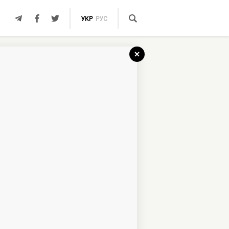
УКР
РУС