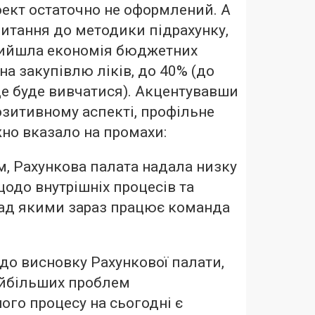
оект остаточно не оформлений. А
питання до методики підрахунку,
вийшла економія бюджетних
на закупівлю ліків, до 40% (до
ще буде вивчатися). Акцентувавши
озитивному аспекті, профільне
жно вказало на промахи:
м, Рахункова палата надала низку
одо внутрішніх процесів та
над якими зараз працює команда
до висновку Рахункової палати,
айбільших проблем
ого процесу на сьогодні є