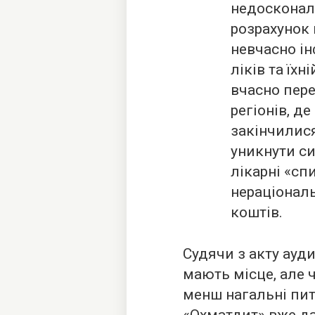
недосконали
розрахунок 
невчасно і
ліків та їхн
вчасно пере
регіонів, де
закінчилис
уникнути си
лікарні «сп
нераціонал
коштів.
Судячи з акту ауд
мають місце, але ч
менш нагальні пит
«Охматдит» вже да