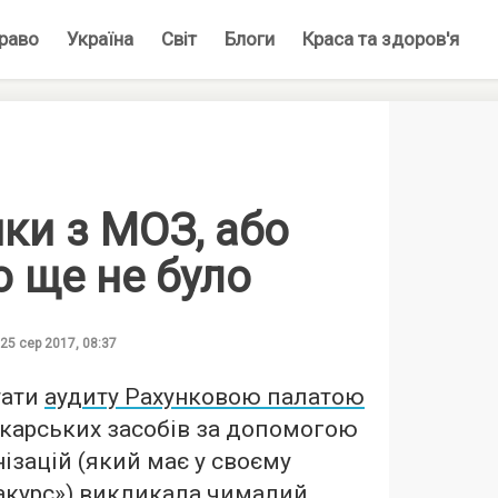
раво
Україна
Світ
Блоги
Краса та здоров'я
ки з МОЗ, або
го ще не було
25 сер 2017, 08:37
тати
аудиту Рахунковою палатою
ікарських засобів за допомогою
ізацій (який має у своєму
акурс») викликала чималий