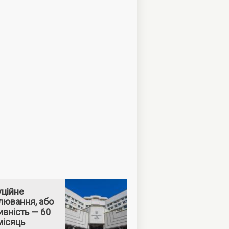
уційне
лювання, або
вність — 60
місяць