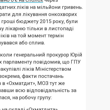
атних ліків на мільйони гривень.
арати для лікування онкохворих
а гроші бюджету 2015 року, були
чу лікарню тільки в листопаді
ліків на той момент термін
чувався або сплив.
 коли генеральний прокурор Юрій
х парламенту повідомив, що ГПУ
акупівлі ліків Міністерством
 зокрема, факти постачань
в в «Охматдит», МОЗ тут же
лавши всю відповідальність за
ася, на робочу групу:
р на складі «Охматдита»