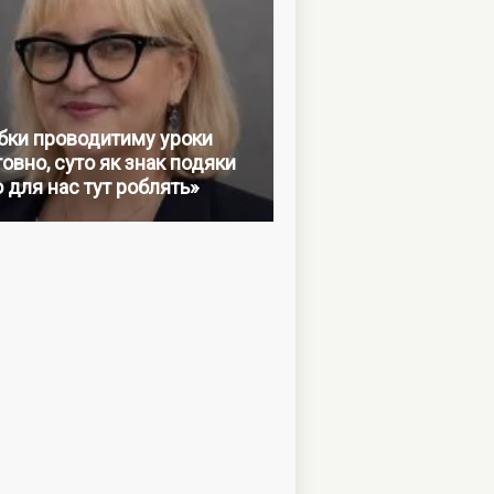
бки проводитиму уроки
овно, суто як знак подяки
о для нас тут роблять»