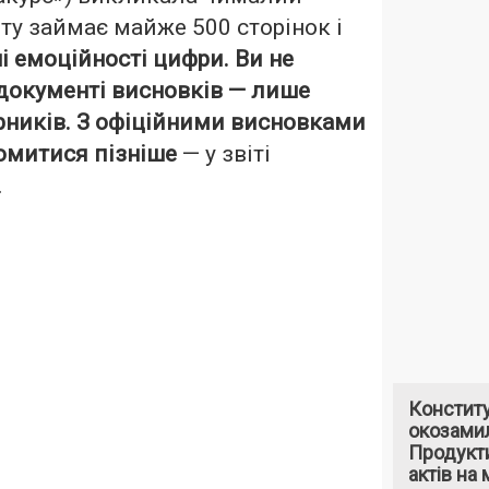
иту займає майже 500 сторінок і
і емоційності цифри. Ви не
документі висновків — лише
ірників. З офіційними висновками
омитися пізніше
— у звіті
.
Констит
окозами
Продукти
актів на 