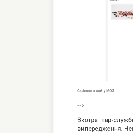
Скріншот з сайту МОЗ
-->
Вкотре піар-служ
випередження. Нев