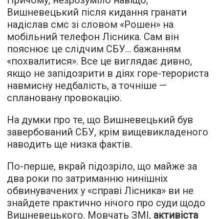
Причому, незрозуміло навіщо,
Вишневецький після кидання гранати
надіслав смс зі словом «Рошен» на
мобільний телефон Лісника. Сам він
пояснює це слідчим СБУ... бажанням
«похвалитися». Все це виглядає дивно,
якщо не запідозрити в діях горе-терориста
навмисну недбалість, а точніше —
сплановану провокацію.
На думки про те, що Вишневецький був
завербований СБУ, крім вищевикладеного
наводить ще низка фактів.
По-перше, вкрай підозріло, що майже за
два роки по затриманню нинішніх
обвинувачених у «справі Лісника» ви не
знайдете практично нічого про суди щодо
Вишневецького. Мовчать ЗМІ,
активіста