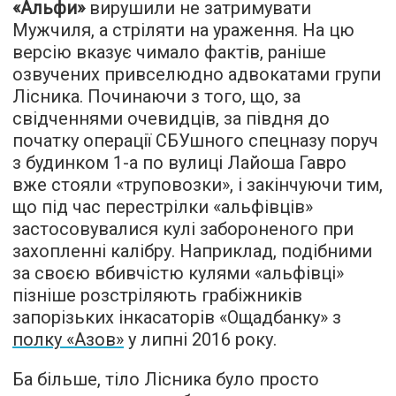
«Альфи»
вирушили не затримувати
Мужчиля, а стріляти на ураження. На цю
версію вказує чимало фактів, раніше
озвучених привселюдно адвокатами групи
Лісника. Починаючи з того, що, за
свідченнями очевидців, за півдня до
початку операції СБУшного спецназу поруч
з будинком 1-а по вулиці Лайоша Гавро
вже стояли «труповозки», і закінчуючи тим,
що під час перестрілки «альфівців»
застосовувалися кулі забороненого при
захопленні калібру. Наприклад, подібними
за своєю вбивчістю кулями «альфівці»
пізніше
розстріляють
грабіжників
запорізьких інкасаторів «Ощадбанку» з
полку «Азов»
у липні 2016 року.
Ба більше, тіло Лісника було просто