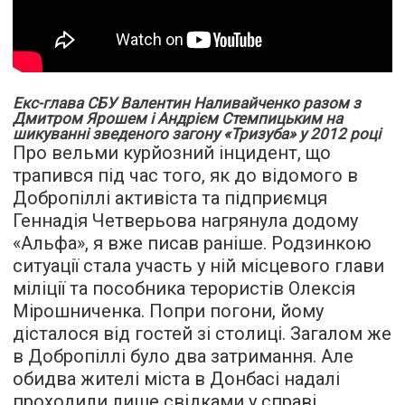
Екс-глава СБУ Валентин Наливайченко разом з
Дмитром Ярошем і Андрієм Стемпицьким на
шикуванні зведеного загону «Тризуба» у 2012 році
Про вельми курйозний інцидент, що
трапився під час того, як до відомого в
Добропіллі активіста та підприємця
Геннадія Четверьова нагрянула додому
«Альфа», я вже
писав
раніше. Родзинкою
ситуації стала участь у ній місцевого глави
міліції та пособника терористів Олексія
Мірошниченка. Попри погони, йому
дісталося від гостей зі столиці. Загалом же
в Добропіллі було
два затримання
. Але
обидва жителі міста в Донбасі надалі
проходили лише свідками у справі.