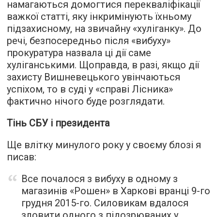
намагаються домогтися перекваліфікації
важкої статті, яку інкримінують їхньому
підзахисному, на звичайну «хуліганку». До
речі, безпосередньо після «вибуху»
прокуратура
назвала
ці дії саме
хуліганськими. Щоправда, в разі, якщо дії
захисту Вишневецького увінчаються
успіхом, то в суді у «справі Лісника»
фактично нічого буде розглядати.
Тінь СБУ і президента
Ще влітку минулого року у своєму блозі я
писав
:
Все почалося з вибуху в одному з
магазинів «Рошен» в Харкові вранці 9-го
грудня 2015-го. Силовикам вдалося
зловити одного з підозрюваних у