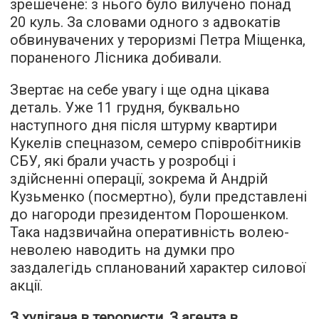
зрешечене: з нього було вилучено понад
20 куль. За словами одного з адвокатів
обвинувачених у тероризмі Петра Міщенка,
пораненого Лісника
добивали
.
Звертає на себе увагу і ще одна цікава
деталь. Уже 11 грудня, буквально
наступного дня після штурму квартири
Кукелів спецназом, семеро співробітників
СБУ, які брали участь у розробці і
здійсненні операції, зокрема й Андрій
Кузьменко (посмертно), були
представлені
до нагороди
президентом Порошенком.
Така надзвичайна оперативність волею-
неволею наводить на думки про
заздалегідь спланований характер силової
акції.
З хулігана в терористи. З агента в