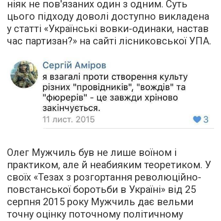
ніяк не пов'язаних один з одним. Суть
цього підходу доволі доступно викладена
у
статті
«Українські вовки-одинаки, настав
час партизан?» на сайті лісниковської УПА.
Олег Мужчиль був не лише воїном і
практиком, але й неабияким
теоретиком
. У
своїх «Тезах з розгортання революційно-
повстанської боротьби в Україні» від 25
серпня 2015 року Мужчиль дає вельми
точну оцінку поточному політичному