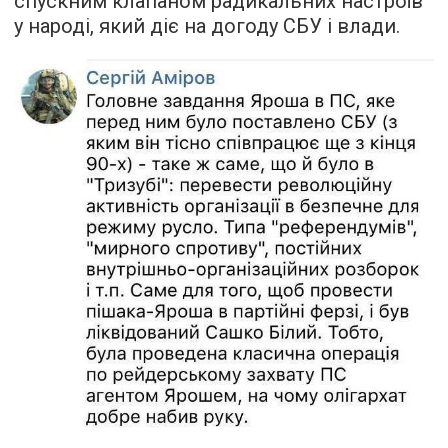
спускним клапаном радикальних настроїв
у народі, який діє на догоду СБУ і влади.