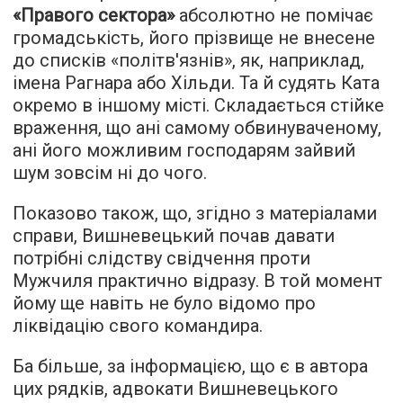
«Правого сектора»
абсолютно не помічає
громадськість, його прізвище не внесене
до списків «політв'язнів», як, наприклад,
імена Рагнара або Хільди. Та й судять Ката
окремо в іншому місті. Складається стійке
враження, що ані самому обвинуваченому,
ані його можливим господарям зайвий
шум зовсім ні до чого.
Показово також, що, згідно з матеріалами
справи, Вишневецький почав давати
потрібні слідству свідчення проти
Мужчиля практично відразу. В той момент
йому ще навіть не було відомо про
ліквідацію свого командира.
Ба більше, за інформацією, що є в автора
цих рядків, адвокати Вишневецького