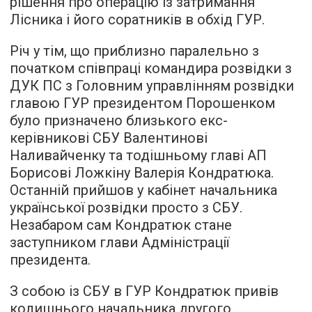
рішення про операцію із затримання
Лісника і його соратників в обхід ГУР.
Річ у тім, що приблизно паралельно з
початком співпраці командира розвідки з
ДУК ПС з Головним управлінням розвідки
главою ГУР президентом Порошенком
було призначено близького екс-
керівникові СБУ Валентинові
Наливайченку та тодішньому главі АП
Борисові Ложкіну Валерія Кондратюка.
Останній прийшов у кабінет начальника
української розвідки просто з СБУ.
Незабаром сам Кондратюк стане
заступником глави Адміністрації
президента.
З собою із СБУ в ГУР Кондратюк привів
колишнього начальника другого