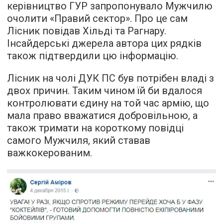
керівництво ГУР запропонувало Мужчилю
очолити «Правий сектор». Про це сам
Лісник повідав Хільді та Рагнару.
Інсайдерські джерела автора цих рядків
також підтвердили цю інформацію.
Лісник на чолі ДУК ПС був потрібен владі з
двох причин. Таким чином їй би вдалося
контролювати єдину на той час армію, що
мала право вважатися добровільною, а
також тримати на короткому повідці
самого Мужчиля, який ставав
важкокерованим.