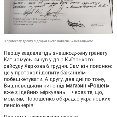
З протоколу допиту підозрюваного Валерія Вишневецького
Першу заздалегідь знешкоджену гранату
Кат чомусь кинув у двір Київського
райсуду Харкова 6 грудня. Сам він пояснює
це у протоколі допиту бажанням
побешкетувати. А другу, два дні по тому,
Вишневецький кине під
магазин «Рошен»
вже з ідейних міркувань — через те, що,
мовляв, Порошенко обкрадає українських
пенсіонерів.