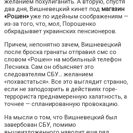
желанием похулиганить. А вторую, спустя
два дня, Вишневецкий кинет под
магазин
«Рошен»
уже по идейным соображениям —
из-за того, что, мол, Порошенко
обкрадывает украинских пенсионеров.
Причем, непонятно зачем, Вишневецкий
после броска гранаты отправил смс со
словом «Рошен» на мобильный телефон
Лесника. Сам он объясняет это
следователям СБУ... желанием
«похвастаться». Все это выглядит странно,
если не заподозрить в действиях горе-
террориста преднамеренную халатность, а
точнее — спланированную провокацию.
На мысли о том, что Вишневецкий был
завербован СБУ, помимо
вышеизложенного наводит еще ряд