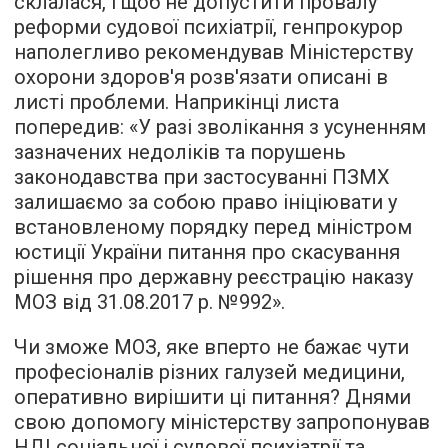
склалася, і щоб не допустити провалу
реформи судової психіатрії, генпрокурор
наполегливо рекомендував Міністерству
охорони здоров'я розв'язати описані в
листі проблеми. Наприкінці листа
попередив: «У разі зволікання з усуненням
зазначених недоліків та порушень
законодавства при застосуванні ПЗМХ
залишаємо за собою право ініціювати у
встановленому порядку перед міністром
юстиції України питання про скасування
рішення про державну реєстрацію наказу
МОЗ від 31.08.2017 р. №992».
Чи зможе МОЗ, яке вперто не бажає чути
професіоналів різних галузей медицини,
оперативно вирішити ці питання? Днями
свою допомогу міністерству запропонував
НДІ соціальної і судової психіатрії та