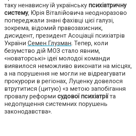
таку ненависну їй українську
психіатричну
систему
, Юрія Віталійовича неодноразово
попереджали знані фахівці цієї галузі,
зокрема, відомий правозахисник,
дисидент, президент Асоціації психіатрів
України
Семен Глузман
. Тепер, коли
безумство дій МОЗ стало явним,
«новаторські» ідеї молодої команди
виявилося неможливо виконати на місцях,
а на порушення не могли не відреагувати
прокурори в регіонах, Луценку довелося
втрутитися (цитую) «з метою запобігання
провалу реформи
судової психіатрії
та
недопущення системних порушень
законодавства».