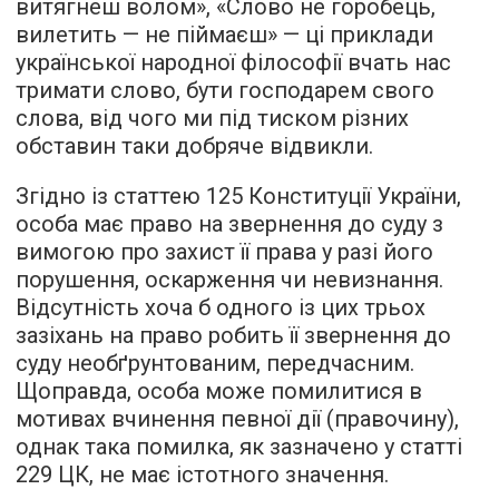
витягнеш волом», «Слово не горобець,
вилетить — не піймаєш» — ці приклади
української народної філософії вчать нас
тримати слово, бути господарем свого
слова, від чого ми під тиском різних
обставин таки добряче відвикли.
Згідно із статтею 125 Конституції України,
особа має право на звернення до суду з
вимогою про захист її права у разі його
порушення, оскарження чи невизнання.
Відсутність хоча б одного із цих трьох
зазіхань на право робить її звернення до
суду необґрунтованим, передчасним.
Щоправда, особа може помилитися в
мотивах вчинення певної дії (правочину),
однак така помилка, як зазначено у статті
229 ЦК, не має істотного значення.