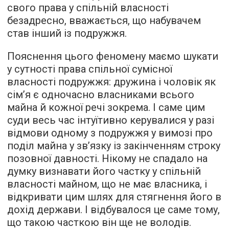
свого права у спільній власності
безадресно, вважається, що набувачем
став інший із подружжя.
Пояснення цього феномену маємо шукати
у сутності права спільної сумісної
власності подружжя: дружина і чоловік як
сім’я є одночасно власниками всього
майна й кожної речі зокрема. І саме цим
суди весь час інтуїтивно керувалися у разі
відмови одному з подружжя у вимозі про
поділ майна у зв’язку із закінченням строку
позовної давності. Нікому не спадало на
думку визнавати його частку у спільній
власності майном, що не має власника, і
відкривати цим шлях для стягнення його в
дохід держави. І відбувалося це саме тому,
що такою часткою він ще не володів.