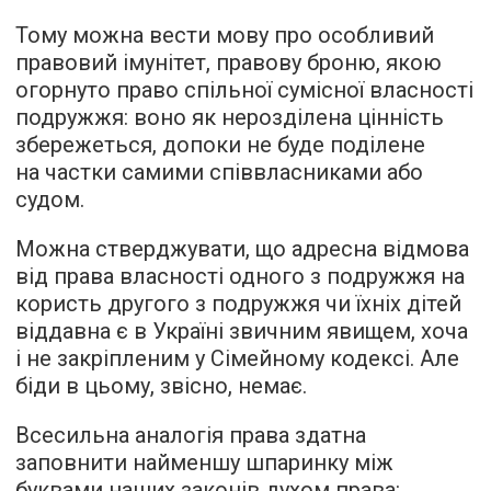
Тому можна вести мову про особливий
правовий імунітет, правову броню, якою
огорнуто право спільної сумісної власності
подружжя: воно як нерозділена цінність
збережеться, допоки не буде поділене
на частки самими співвласниками або
судом.
Можна стверджувати, що адресна відмова
від права власності одного з подружжя на
користь другого з подружжя чи їхніх дітей
віддавна є в Україні звичним явищем, хоча
і не закріпленим у Сімейному кодексі. Але
біди в цьому, звісно, немає.
Всесильна аналогія права здатна
заповнити найменшу шпаринку між
буквами наших законів духом права: