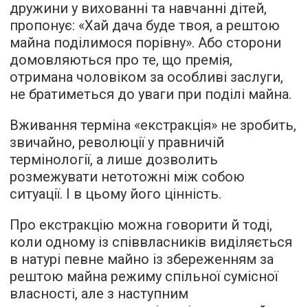
дружини у вихованні та навчанні дітей,
пропонує: «Хай дача буде твоя, а рештою
майна поділимося порівну». Або сторони
домовляються про те, що премія,
отримана чоловіком за особливі заслуги,
не братиметься до уваги при поділі майна.
Вживання терміна «екстракція» не зробить,
звичайно, революції у правничій
термінології, а лише дозволить
розмежувати нетотожні між собою
ситуації. І в цьому його цінність.
Про екстракцію можна говорити й тоді,
коли одному із співвласників виділяється
в натурі певне майно із збереженням за
рештою майна режиму спільної сумісної
власності, але з наступним