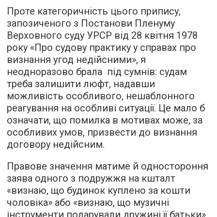
Проте категоричність цього припису,
запозиченого з Постанови Пленуму
Верховного суду УРСР від 28 квітня 1978
року «Про судову практику у справах про
визнання угод недійсними», я
неодноразово брала під сумнів: судам
треба залишити люфт, надавши
можливість особливого, нешаблонного
реагування на особливі ситуації. Це мало б
означати, що помилка в мотивах може, за
особливих умов, призвести до визнання
договору недійсним.
Правове значення матиме й одностороння
заява одного з подружжя на кшталт
«визнаю, що будинок куплено за кошти
чоловіка» або «визнаю, що музичні
інструменти подарували дружині її батьки».