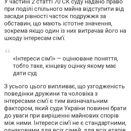
У частині 2 статті 70 СК суду надано право
при поділі спільного майна відступити від
засади рівності часток подружжя за
обставин, що мають істотне значення,
зокрема якщо один із них витрачав його на
шкоду інтересам сім’ї.
«Інтереси сім’ї» — оцінюване поняття,
тобто таке, кінцеву оцінку якому має
дати суд
З усього цього випливає, що узгодженість
поведінки дружини та чоловіка з
інтересами сім’ї є тим визначальним
фактором, який суди України повинні брати
до уваги при вирішенні майнових спорів
між ними. Інтереси сім’ї не є стандартними,
однаковими для всіх сімей, для всіх етапів