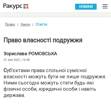
УКР
РУС
НОВИНИ
Право
Закон
Стаття
Право власності подружжя
Зорислава
РОМОВСЬКА
21 лют 2021, 10:45
С
уб’єктами права спільної сумісної
власності можуть бути не лише подружжя.
Ними сьогодні можуть стати будь-які
фізичні особи, юридичні особи і навіть
держава.