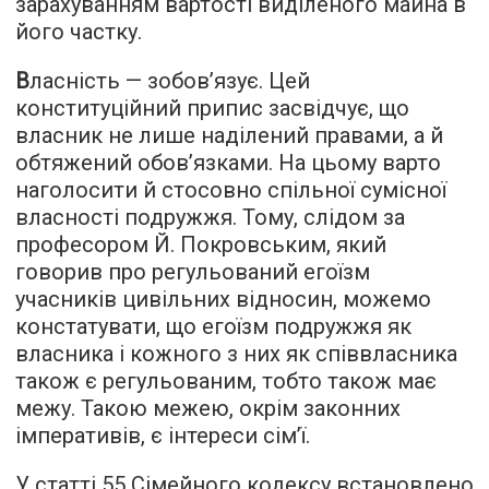
зарахуванням вартості виділеного майна в
його частку.
В
ласність — зобов’язує. Цей
конституційний припис засвідчує, що
власник не лише наділений правами, а й
обтяжений обов’язками. На цьому варто
наголосити й стосовно спільної сумісної
власності подружжя. Тому, слідом за
професором Й. Покровським, який
говорив про регульований егоїзм
учасників цивільних відносин, можемо
констатувати, що егоїзм подружжя як
власника і кожного з них як співвласника
також є регульованим, тобто також має
межу. Такою межею, окрім законних
імперативів, є інтереси сім’ї.
У статті 55 Сімейного кодексу встановлено