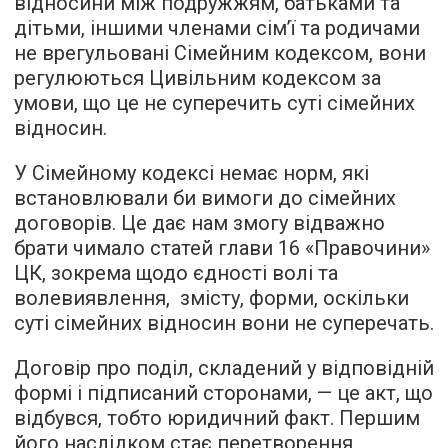
відносини між подружжям, батьками та
дітьми, іншими членами сім’ї та родичами
не врегульовані Сімейним кодексом, вони
регулюються Цивільним кодексом за
умови, що це не суперечить суті сімейних
відносин.
У Сімейному кодексі немає норм, які
встановлювали би вимоги до сімейних
договорів. Це дає нам змогу відважно
брати чимало статей глави 16 «Правочини»
ЦК, зокрема щодо єдності волі та
волевиявлення, змісту, форми, оскільки
суті сімейних відносин вони не суперечать.
Договір про поділ, складений у відповідній
формі і підписаний сторонами, — це акт, що
відбувся, тобто юридичний факт. Першим
його наслідком стає перетворення