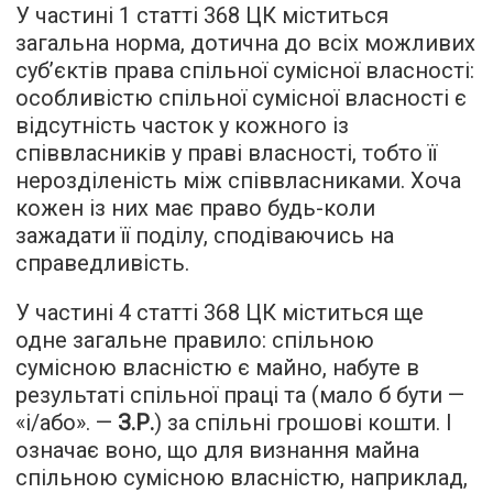
У частині 1 статті 368 ЦК міститься
загальна норма, дотична до всіх можливих
суб’єктів права спільної сумісної власності:
особливістю спільної сумісної власності є
відсутність часток у кожного із
співвласників у праві власності, тобто її
нерозділеність між співвласниками. Хоча
кожен із них має право будь-коли
зажадати її поділу, сподіваючись на
справедливість.
У частині 4 статті 368 ЦК міститься ще
одне загальне правило: спільною
сумісною власністю є майно, набуте в
результаті спільної праці та (мало б бути —
«і/або». —
З.Р.
) за спільні грошові кошти. І
означає воно, що для визнання майна
спільною сумісною власністю, наприклад,