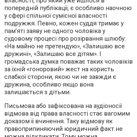
власності, про який уже йшлося в
попередній публікації, є особливо наочною
у сфері спільної сумісної власності
подружжя. Певно, кожен суддя тримає у
пам’яті заяву не одного чоловіка у
судовому процесі про розірвання шлюбу:
«На майно не претендую», «Залишаю все
дружині», «Залишаю все дітям». І
громадська думка поважає таких чоловіків
за їхній «гоноровий» жест на користь
слабкої сторони, якою чи не завжди є
дружина, особливо якщо вона
залишається з дітьми.
Письмова або зафіксована на аудіоносії
відмова від права власності стає вагомим
доказом її вчинення. Таку відмову як
правоприпиняючий юридичний факт не
можна відкликати. Тому можна