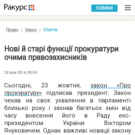
УКР
РУС
НОВИНИ
Право
Закон
Стаття
Нові й старі функції прокуратури
очима правозахисників
23 жов 2014, 08:54
Сьогодні, 23 жовтня,
закон «Про
прокуратуру»
підписав президент. Закон
чекав на своє ухвалення в парламенті
близько року і зазнав багатьох змін від
часу внесення його в Раду екс-
президентом України Віктором
Януковичем. Однак важливі новації закону