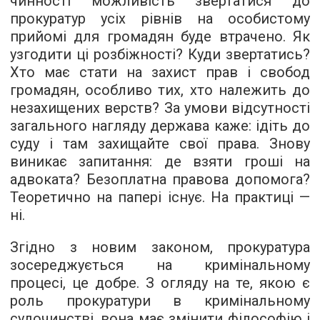
чинності можливість звертатися до
прокуратур усіх рівнів на особистому
прийомі для громадян буде втрачено. Як
узгодити ці розбіжності? Куди звертатись?
Хто має стати на захист прав і свобод
громадян, особливо тих, хто належить до
незахищених верств? За умови відсутності
загального нагляду держава каже: ідіть до
суду і там захищайте свої права. Знову
виникає запитання: де взяти гроші на
адвоката? Безоплатна правова допомога?
Теоретично на папері існує. На практиці —
ні.
Згідно з новим законом, прокуратура
зосереджується на кримінальному
процесі, це добре. З огляду на те, якою є
роль прокуратури в кримінальному
судочинстві, вона має змінити філософію і