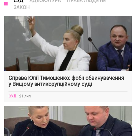
СУД
АДВОКАТУРА
ПРАВА ЛЮДИНИ
ЗАКОН
Справа Юлії Тимошенко: фобії обвинувачення
у Вищому антикорупційному суді
СУД
21 лип