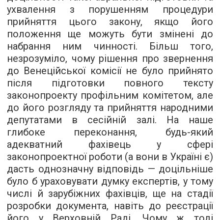
ухвалення з порушенням процедури
прийняття цього закону, якщо його
положення ще можуть бути змінені до
набрання ним чинності. Більш того,
незрозуміло, чому рішення про звернення
до Венеційської комісії не було прийнято
після підготовки повного тексту
законопроекту профільним комітетом, але
до його розгляду та прийняття народними
депутатами в сесійній залі. На наше
глибоке переконання, будь-який
адекватний фахівець у сфері
законопроектної роботи (а вони в Україні є)
дасть однозначну відповідь — доцільніше
було б ураховувати думку експертів, у тому
числі й зарубіжних фахівців, ще на стадії
розробки документа, навіть до реєстрації
його у Верховній Раді. Чому ж тоді