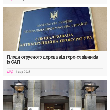
Плоди отруєного дерева від горе-садівників
із САП
СУД
1 вер 2025