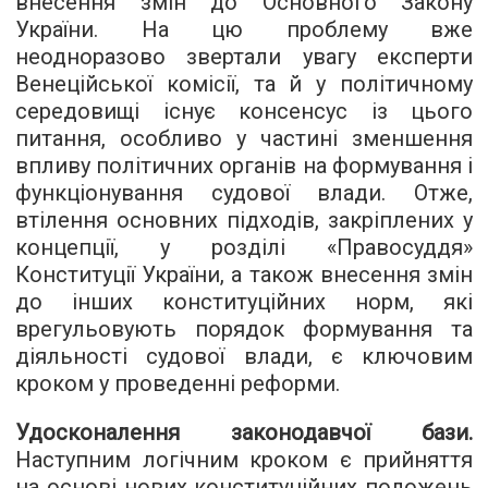
внесення змін до Основного Закону
України. На цю проблему вже
неодноразово звертали увагу експерти
Венеційської комісії, та й у політичному
середовищі існує консенсус із цього
питання, особливо у частині зменшення
впливу політичних органів на формування і
функціонування судової влади. Отже,
втілення основних підходів, закріплених у
концепції, у розділі «Правосуддя»
Конституції України, а також внесення змін
до інших конституційних норм, які
врегульовують порядок формування та
діяльності судової влади, є ключовим
кроком у проведенні реформи.
Удосконалення законодавчої бази.
Наступним логічним кроком є прийняття
на основі нових конституційних положень