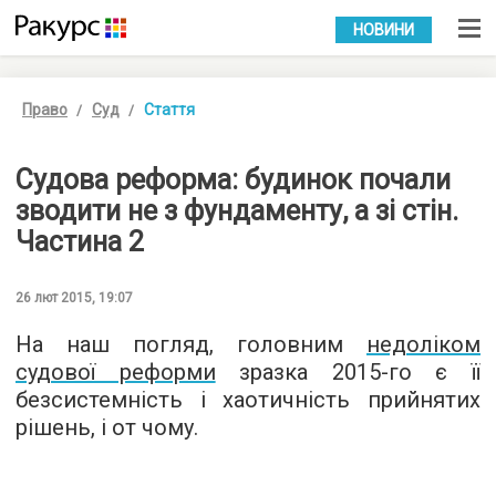
УКР
РУС
НОВИНИ
Право
Суд
Стаття
Судова реформа: будинок почали
зводити не з фундаменту, а зі стін.
Частина 2
26 лют 2015, 19:07
На наш погляд, головним
недоліком
судової реформи
зразка 2015-го є її
безсистемність і хаотичність прийнятих
рішень, і от чому.