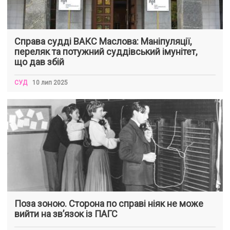
Справа судді ВАКС Маслова: Маніпуляції,
переляк та потужний суддівський імунітет,
що дав збій
СУД
10 лип 2025
Поза зоною. Сторона по справі ніяк не може
вийти на зв’язок із ПАГС