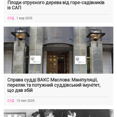
Плоди отруєного дерева від горе-садівників
із САП
СУД
1 вер 2025
Справа судді ВАКС Маслова: Маніпуляції,
переляк та потужний суддівський імунітет,
що дав збій
СУД
10 лип 2025