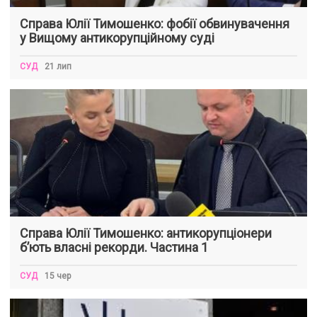
Справа Юлії Тимошенко: фобії обвинувачення
у Вищому антикорупційному суді
СУД
21 лип
Справа Юлії Тимошенко: антикорупціонери
б’ють власні рекорди. Частина 1
СУД
15 чер