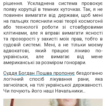
рішення. Ускладнена система провокує
появу корупції в темних куточках. Так, я не
повинен вимагати від держави, щоб мені
на пальцях пояснили нові теорії космогонії
або технології роботи зі стовбуровими
клітинами, але я вправі вимагати ясності
та прозорості у захисті моїх прав, тобто в
судовій системі. Мені, а не тільки моєму
адвокатові, який працює ліниво по-
українськи, але вимагає від мене
американські за розміром гонорари.
Суддя Богдан Пошва пропонує
бездоганно
логічний спосіб лікування рани, яка
загноїлася, на тілі української державності.
Чи почують його наші Начальники...