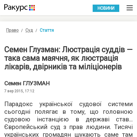
УКР
РУС
НОВИНИ
Право
Суд
Стаття
Семен Глузман: Люстрація суддів —
така сама маячня, як люстрація
лікарів, двірників та міліціонерів
Семен
ГЛУЗМАН
7 вер 2015, 17:12
Парадокс української судової системи
сьогодні полягає в тому, що головною
судовою інстанцією в державі став...
Європейський суд з прав людини. Тисячі
українських громадян шукають саме там