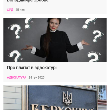
СУД
25 лют
Про плагіат в адвокатурі
АДВОКАТУРА
24 гру 2025