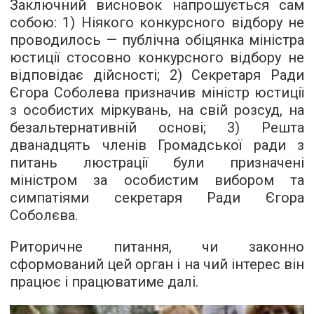
Заключний висновок напрошується сам
собою: 1) Ніякого конкурсного відбору не
проводилось — публічна обіцянка міністра
юстиції стосовно конкурсного відбору не
відповідає дійсності; 2) Секретаря Ради
Єгора Соболева призначив міністр юстиції
з особистих міркувань, на свій розсуд, на
безальтернативній основі; 3) Решта
дванадцять членів Громадської ради з
питань люстрації були призначені
міністром за особистим вибором та
симпатіями секретаря Ради Єгора
Соболєва.
Риторичне питання, чи законно
сформований цей орган і на чий інтерес він
працює і працюватиме далі.