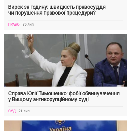
Вирок за годину: швидкість правосуддя
чи порушення правової процедури?
ПРАВО
30 лип
Справа Юлії Тимошенко: фобії обвинувачення
у Вищому антикорупційному суді
СУД
21 лип