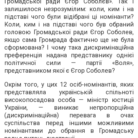
Громадської ради Єгор Соболєв». Так і
залишилося незрозумілим: коли, ким і на
підставі чого були відібрані ці номінанти?
Коли, ким і на підставі чого був обраний
головою Громадської ради Єгор Соболев,
якщо сама Громрада фактично ще не була
сформована? І чому така дискримінаційна
преференція надана представнику однієї
політичної сили — партії «Воля»,
представником якої є Єгор Соболев?
Окрім того, у цих 12 осіб-номінантів, яких
представляла українській спільноті
високопосадова особа — міністр юстиції
України, — виникає непропорційна
(дискримінаційна) перевага в очах
суспільства перед іншими можливими
номінантами до обрання в Громадську