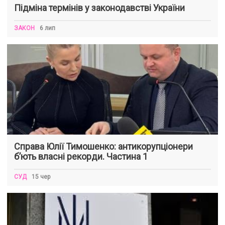
Підміна термінів у законодавстві України
ЗАКОН
6 лип
Справа Юлії Тимошенко: антикорупціонери
б’ють власні рекорди. Частина 1
СУД
15 чер