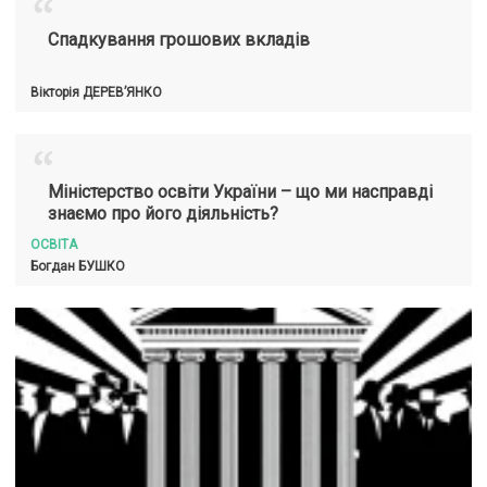
“
Спадкування грошових вкладів
Вікторія
ДЕРЕВ’ЯНКО
“
Міністерство освіти України – що ми насправді
знаємо про його діяльність?
ОСВІТА
Богдан
БУШКО