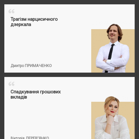
“
Трагізм нарцисичного
дзеркала
ПРИМАЧЕНКО
Дмитро
“
Спадкування грошових
вкладів
ДЕРЕВ’ЯНКО
Вікторія