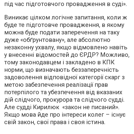
під час підготовчого провадження в суді».
Виникає цілком логічне запитання, коли ж
буде те підготовче провадження, в якому
можна буде подати заперечення на таку
дуже «обґрунтовану», але абсолютно
незаконну ухвалу, якщо відмовлено навіть
у внесенні відомостей до ЄРДР? Можливо,
тому законодавцем і закладено в КПК
норми, що визначають беззаперечність
задоволення відповідної категорії скарг з
метою забезпечення реалізації прав
потерпілого та убезпечення від вказаних
дій слідчого, прокурора та слідчого судді.
Але судді Кирилюк «закон не писаний».
Якщо мова йде про інтереси колег – існує
свій закон, свої права і своя істина.