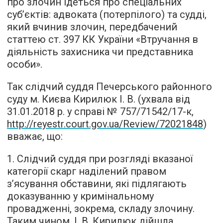
про злочин ідеться про спеціальних
суб’єктів: адвоката (потерпілого) та судді,
який вчинив злочин, передбачений
статтею ст. 397 КК України «Втручання в
діяльність захисника чи представника
особи».
Так слідчий суддя Печерського районного
суду м. Києва Кирилюк І. В. (ухвала від
31.01.2018 р. у справі № 757/71542/17-к,
http://reyestr.court.gov.ua/Review/72021848
)
вважає, що:
1. Слідчий суддя при розгляді вказаної
категорії скарг наділений правом
з’ясування обставини, які підлягають
доказуванню у кримінальному
провадженні, зокрема, складу злочину.
Таким чином, І. В. Кирилюк дійшла