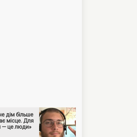
е дім більше
ає місце. Для
м — це люди»