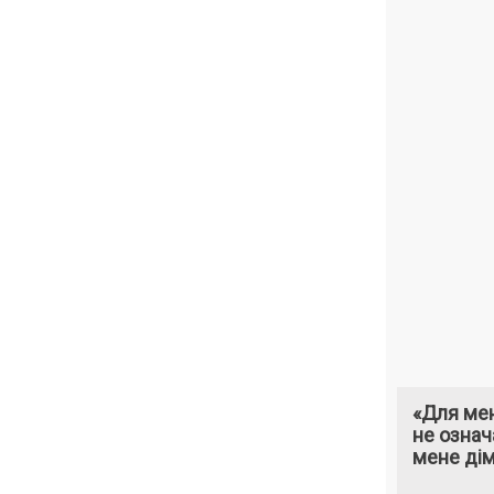
«Для мен
не означ
мене ді