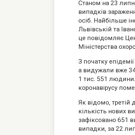
Станом на 23 липн
випадків зараженн
осіб. Найбільше і
Львівській та Іван
це повідомляє Це
Міністерства охоро
З початку епідемії
а видужали вже 34
1 тис. 551 людини
коронавірусу поме
Як відомо, третій 
кількість нових ви
зафіксовано 651 в
випадки, за 22 ли