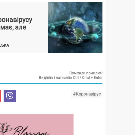
ронавірусу
емає, але
СЬКА
Помітили помилку?
Виділіть і натисніть Ctrl / Cmd + Enter
#Коронавірус