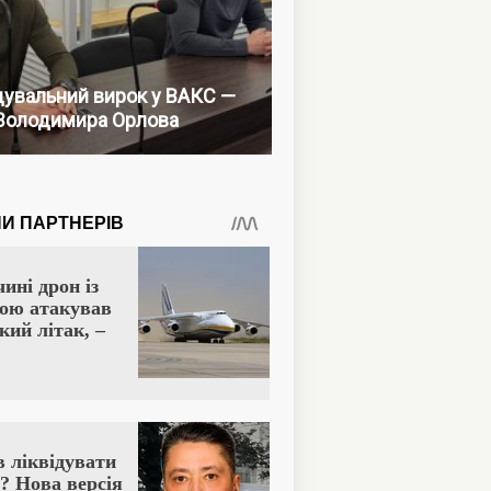
увальний вирок у ВАКС —
Володимира Орлова