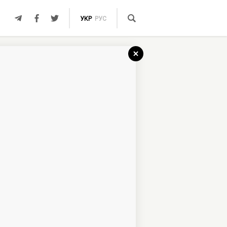
УКР
РУС