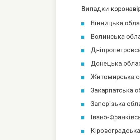
Випадки коронавіру
Вінницька облас
Волинська обла
Дніпропетровсь
Донецька облас
Житомирська об
Закарпатська об
Запорізька обл
Івано-Франківсь
Кіровоградська