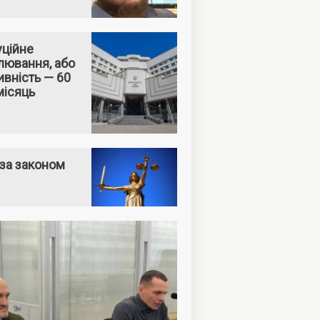
уційне
лювання, або
вність — 60
місяць
за законом