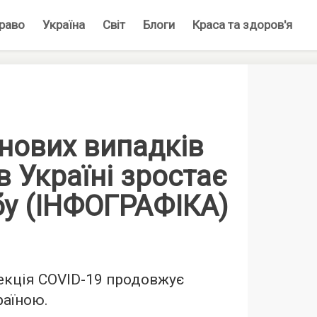
раво
Україна
Світ
Блоги
Краса та здоров'я
 нових випадків
в Україні зростає
бу (ІНФОГРАФІКА)
екція COVID-19 продовжує
аїною.