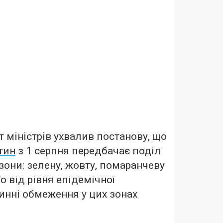
т міністрів ухвалив постанову, що
тин
з 1 серпня передбачає поділ
зони: зелену, жовту, помаранчеву
о від рівня епідемічної
инні обмеження у цих зонах