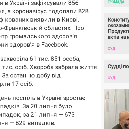
я в Україні зафіксували 856
ГРОМАДА
я, а коронавірус подолали 828
нфікованих виявили в Києві,
Констит
окозами
о-Франківській областях. Про
Продукти
нтр громадського здоров’я
актів на 
ни здоров’я в Facebook.
СУД
 захворіла 61 тис. 851 особа,
Судді по
 тис. осіб. Хвороба забрала життя
. За останню добу від
СУД
рли 17 осіб.
день поспіль в Україні зростає
падків. За 20 липня було
ипадок, за 21 липня — 673
пня — 829 випадків.