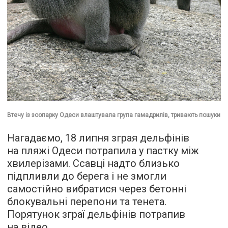
Втечу із зоопарку Одеси влаштувала група гамадрилів, тривають пошуки
Нагадаємо, 18 липня зграя дельфінів
на пляжі Одеси потрапила у пастку між
хвилерізами. Ссавці надто близько
підпливли до берега і не змогли
самостійно вибратися через бетонні
блокувальні перепони та тенета.
Порятунок зграї дельфінів потрапив
на відео.