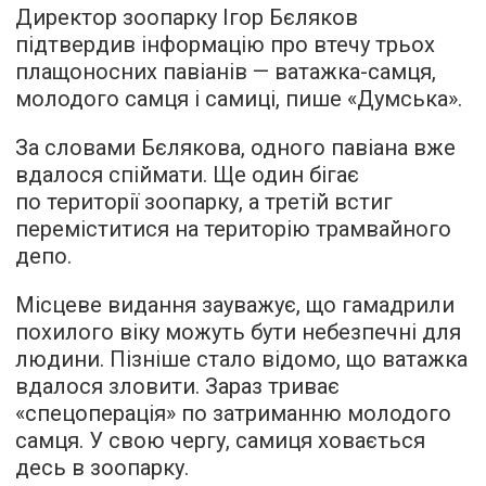
Директор зоопарку Ігор Бєляков
підтвердив інформацію про втечу трьох
плащоносних павіанів — ватажка-самця,
молодого самця і самиці,
пише
«Думська».
За словами Бєлякова, одного павіана вже
вдалося спіймати. Ще один бігає
по території зоопарку, а третій встиг
переміститися на територію трамвайного
депо.
Місцеве видання зауважує, що гамадрили
похилого віку можуть бути небезпечні для
людини. Пізніше стало відомо, що ватажка
вдалося зловити. Зараз триває
«спецоперація» по затриманню молодого
самця. У свою чергу, самиця ховається
десь в зоопарку.