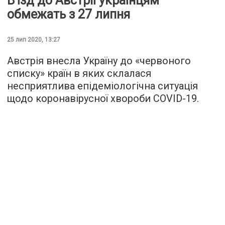
В’їзд до Австрії українцям
обмежать з 27 липня
25 лип 2020, 13:27
Австрія внесла Україну до «червоного
списку» країн в яких склалася
несприятлива епідеміологічна ситуація
щодо коронавірусної хвороби COVID-19.