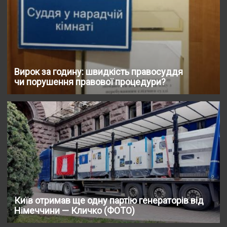
Вирок за годину: швидкість правосуддя
чи порушення правової процедури?
Київ отримав ще одну партію генераторів від
Німеччини — Кличко (ФОТО)