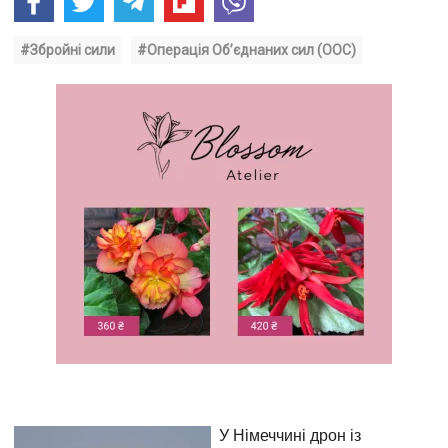
#Збройні сили
#Операція Об’єднаних сил (ООС)