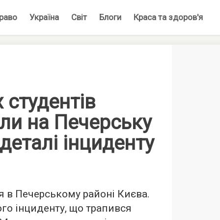
раво
Україна
Світ
Блоги
Краса та здоров'я
 студентів
ли на Печерську
 деталі інциденту
я в Печерському районі Києва.
го інциденту, що трапився