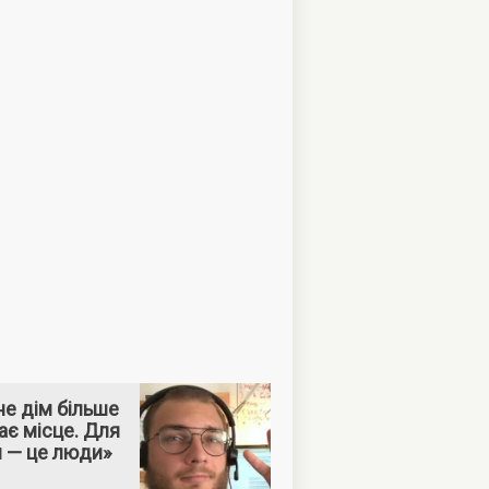
е дім більше
ає місце. Для
м — це люди»