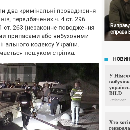
ли два кримінальні провадження
ів, передбачених ч. 4 ст. 296
Виправд
. 1 ст. 263 (незаконне поводження
справа 
ими припасами або вибуховими
нального кодексу України.
ймається пошуком стрілка.