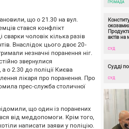
ГРОМАДА
новили, що о 21.30 на вул.
Констит
окозами
емців стався конфлікт
Продукти
і сварки чоловік кілька разів
актів на 
тів. Внаслідок цього двоє 20-
СУД
тримали незначні поранення ніг.
стійно звернулися
Судді по
а о 2.30 до поліції Києва
ення лікаря про поранення. Про
СУД
омила прес-служба столичної
ідомили, що один із поранених
вся від меддопомоги. Крім того,
хотіли написати заяви у поліцію.