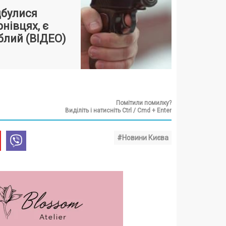
дбулися
рнівцях, є
блий (ВІДЕО)
Помітили помилку?
Виділіть і натисніть Ctrl / Cmd + Enter
#Новини Києва