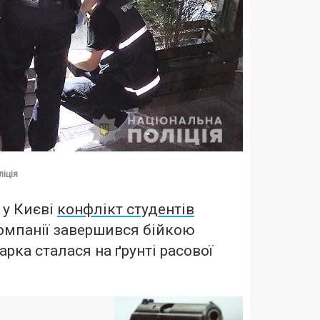
ліція
 у Києві
конфлікт студентів
 компанії завершився бійкою
арка сталася на ґрунті расової