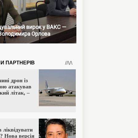
увальний вирок у ВАКС —
Володимира Орлова