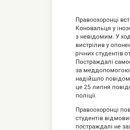
Правоохоронці вста
Коновальця у іноз
з невідомим. У ход
вистрілив у опонен
річних студентів о
Постраждалі само
за меддопомогою, 
надійшло повідомл
це 25 липня повід
поліції.
Правоохоронці пов
студентів відмови
постраждалі не за