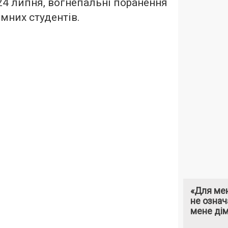
24 липня, вогнепальні поранення
емних студентів.
«Для мен
не означ
мене ді