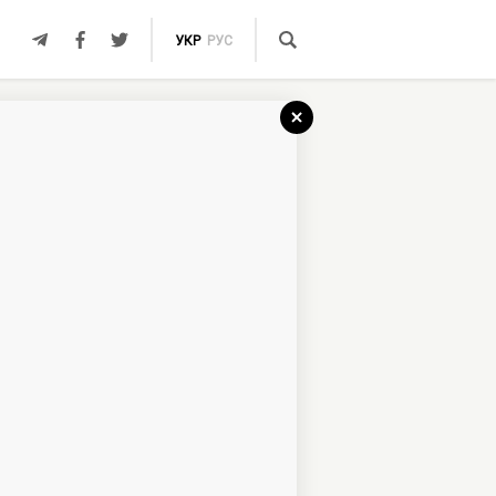
УКР
РУС