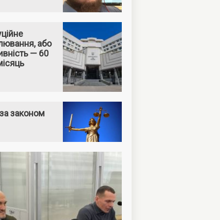
уційне
лювання, або
вність — 60
місяць
за законом