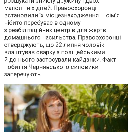
розшукати зниклу дружину і двох
малолітніх дітей. Правоохоронці
встановили їх місцезнаходження — сім’я
нібито перебуває в одному
з реабілітаційних центрів для жертв
домашнього насильства. Правоохоронці
стверджують, що 22 липня чоловік
влаштував сварку з поліцейськими
й до нього застосували кайданки. Факт
побиття Чернявського силовики
заперечують.