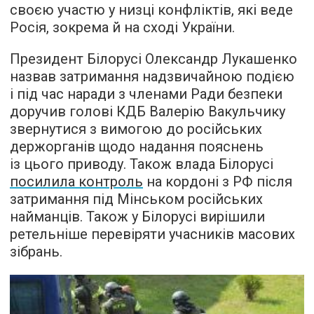
своєю участю у низці конфліктів, які веде
Росія, зокрема й на сході України.
Президент Білорусі Олександр Лукашенко
назвав затримання надзвичайною подією
і під час наради з членами Ради безпеки
доручив голові КДБ Валерію Вакульчику
звернутися з вимогою до російських
держорганів щодо надання пояснень
із цього приводу. Також влада Білорусі
посилила контроль
на кордоні з РФ після
затримання під Мінськом російських
найманців. Також у Білорусі вирішили
ретельніше перевіряти учасників масових
зібрань.