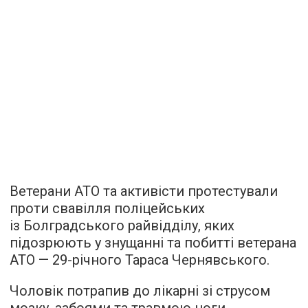
Ветерани АТО та активісти протестували
проти свавілля поліцейських
із Болградського райвідділу, яких
підозрюють у знущанні та побитті ветерана
АТО — 29-річного Тараса Чернявського.
Чоловік потрапив до лікарні зі струсом
мозку, забоями та травмою ноги.