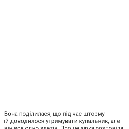
Вона поділилася, що під час шторму
їй доводилося утримувати купальник, але
він все одно злетів. Про це зірка розповіла