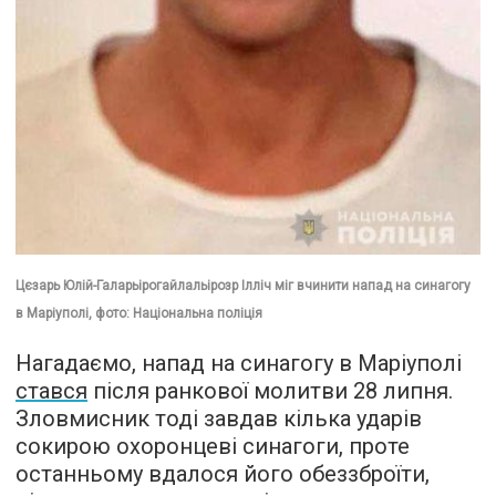
Цєзарь Юлій-Галарьірогайлальірозр Ілліч міг вчинити напад на синагогу
в Маріуполі, фото: Національна поліція
Нагадаємо, напад на синагогу в Маріуполі
стався
після ранкової молитви 28 липня.
Зловмисник тоді завдав кілька ударів
сокирою охоронцеві синагоги, проте
останньому вдалося його обеззброїти,