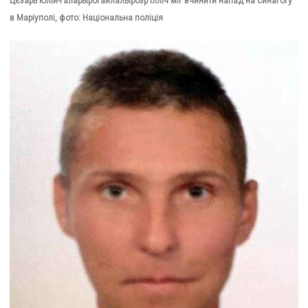
Цєзарь Юлій-Галарьірогайлальірозр Ілліч міг вчинити напад на синагогу
в Маріуполі, фото: Національна поліція