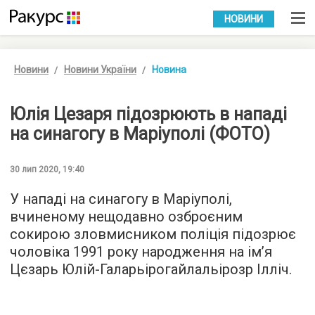
УКР
РУС
НОВИНИ
Новини
Новини України
Новина
Юлія Цезаря підозрюють в нападі
на синагогу в Маріуполі (ФОТО)
30 лип 2020, 19:40
У нападі на синагогу в Маріуполі,
вчиненому нещодавно озброєним
сокирою зловмисником поліція підозрює
чоловіка 1991 року народження на ім’я
Цєзарь Юлій-Галарьірогайлальірозр Ілліч.