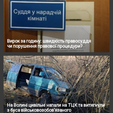
Вирок за годину: швидкість правосуддя
чи порушення правової процедури?
На Волині цивільні напали на ТЦК та витягнули
з буса військовозобов’язаного