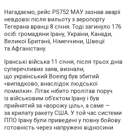
Нагадаємо, рейс PS752 МАУ зазнав аварії
невдовзі після вильоту з аеропорту
Тегерана вранці 8 січня. Тоді загинуло 176
осіб: громадяни Ірану, України, Канади,
Великої Британії, Німеччини, Швеції
та Афганістану.
Іранські війська 11 січня, після трьох днів
суперечливих заяв, визнали,
що український Boeing був збитий
«випадково, внаслідок людської
помилки». Літак нібито пролітав поруч
із військовим об'єктом Ірану і був
прийнятий за «ворожу ціль», а саме —
за крилату ракету США. У той час системи
ППО Ірану були приведені у повну бойову
готовність через напружені відносини