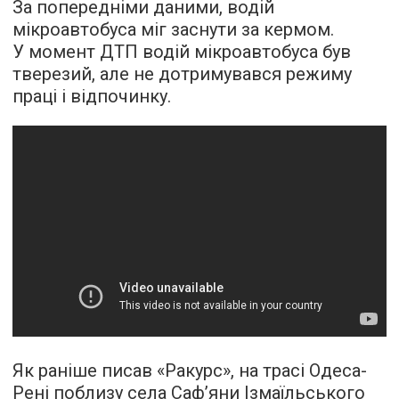
За попередніми даними, водій
мікроавтобуса міг заснути за кермом.
У момент ДТП водій мікроавтобуса був
тверезий, але не дотримувався режиму
праці і відпочинку.
Як раніше писав «Ракурс», на трасі Одеса-
Рені поблизу села Саф’яни Ізмаїльського