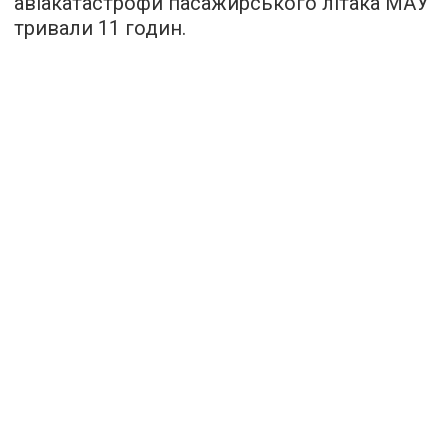
авіакатастрофи пасажирського літака МАУ
тривали 11 годин.