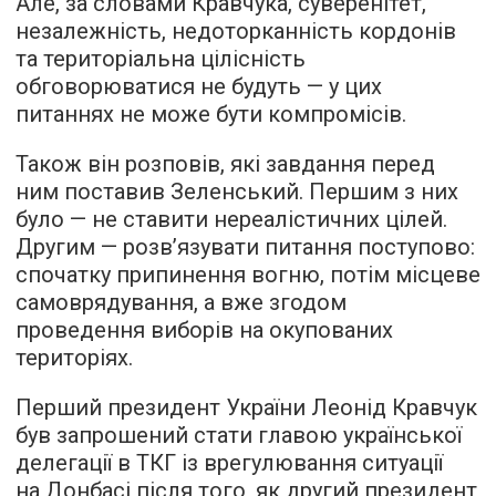
Але, за словами Кравчука, суверенітет,
незалежність, недоторканність кордонів
та територіальна цілісність
обговорюватися не будуть — у цих
питаннях не може бути компромісів.
Також він розповів, які завдання перед
ним поставив Зеленський. Першим з них
було — не ставити нереалістичних цілей.
Другим — розв’язувати питання поступово:
спочатку припинення вогню, потім місцеве
самоврядування, а вже згодом
проведення виборів на окупованих
територіях.
Перший президент України Леонід Кравчук
був запрошений стати главою української
делегації в ТКГ із врегулювання ситуації
на Донбасі після того, як другий президент