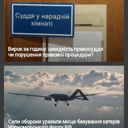
Вирок за годину: швидкість правосуддя
чи порушення правової процедури?
Сили оборони уразили місце базування катерів
Чорноморського флоту РФ