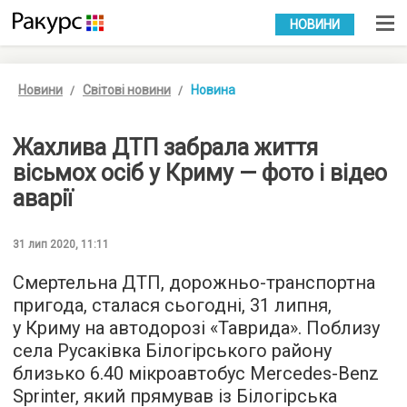
УКР
РУС
НОВИНИ
Новини
Світові новини
Новина
Жахлива ДТП забрала життя
вісьмох осіб у Криму — фото і відео
аварії
31 лип 2020, 11:11
Смертельна ДТП, дорожньо-транспортна
пригода, сталася сьогодні, 31 липня,
у Криму на автодорозі «Таврида». Поблизу
села Русаківка Білогірського району
близько 6.40 мікроавтобус Mercedes-Benz
Sprinter, який прямував із Білогірська