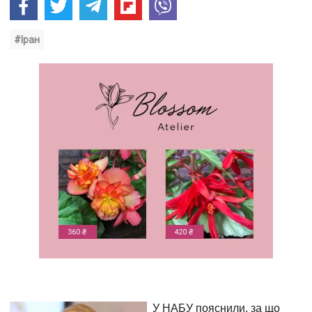
#Іран