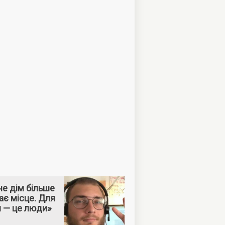
е дім більше
ає місце. Для
м — це люди»