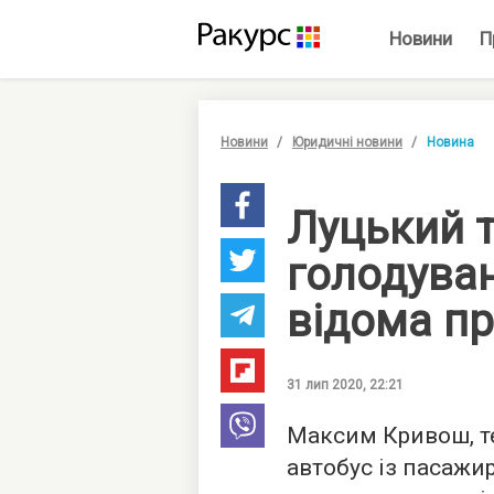
Новини
П
Новини
Юридичні новини
Новина
Луцький 
голодува
відома п
31 лип 2020, 22:21
Максим Кривош, те
автобус із пасажи