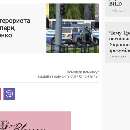
терориста
пери,
енко
Помітили помилку?
Виділіть і натисніть Ctrl / Cmd + Enter