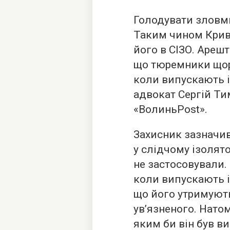
Голодувати зловми
Таким чином Крив
його в СІЗО. Арешт
що тюремники щор
коли випускають і
адвокат Сергій Т
«ВолиньPost».
Захисник зазначив
у слідчому ізолято
не застосовували.
коли випускають і
що його утримують
ув’язненого. Нато
яким би він був в