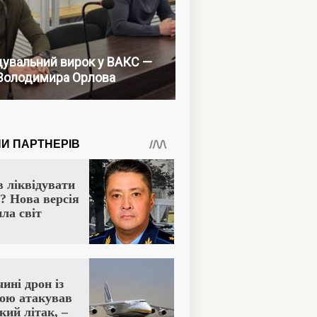
увальний вирок у ВАКС —
Володимира Орлова