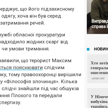
ерджує, що його підзахисному
одягу, хоча він був серед
Виправд
 затримання речей.
справа 
лужбі обласної прокуратури
надходило жодних скарг від
 чи умови тримання.
заявили, що терорист Максим
ється пояснювати
слідчим
ку, тому правоохоронці вирішили
у «Філософія злочинця». Кілька
 слідчі знайшли під час обшуків
ання Плохого та передали
спертизу.