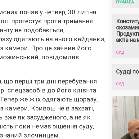
ГРОМАДА
сник почав у четвер, 30 липня.
ош протестує проти тримання
Констит
окозами
анту не подобається,
Продукти
азу одягають на нього кайданки,
актів на 
з камери. Про це заявив його
СУД
иможинський,
повідомляє
Судді по
, що перші три дні перебування
СУД
рі спецзасобів до його клієнта
 Тепер же ж їх одягають щоразу,
з камери. Кривош не в захваті,
 вже як засудженого, а не як
мість поки немає рішення суду,
изнаний злочинцем.