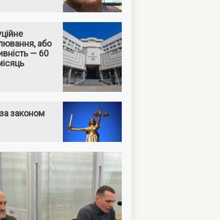
уційне
лювання, або
вність — 60
місяць
за законом