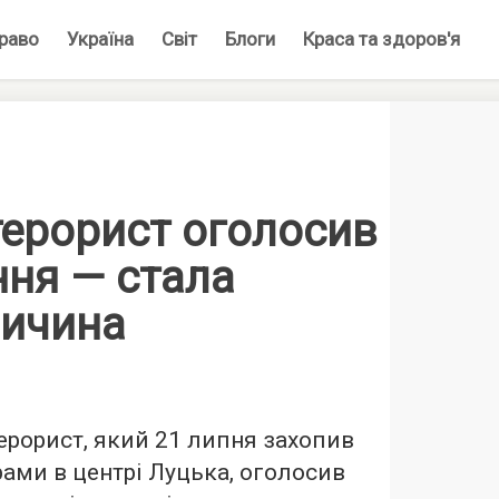
раво
Україна
Світ
Блоги
Краса та здоров'я
терорист оголосив
ння — стала
ричина
рорист, який 21 липня захопив
рами в центрі Луцька, оголосив