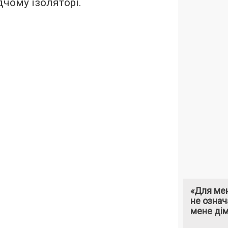
дчому ізоляторі.
«Для мен
не означ
мене ді