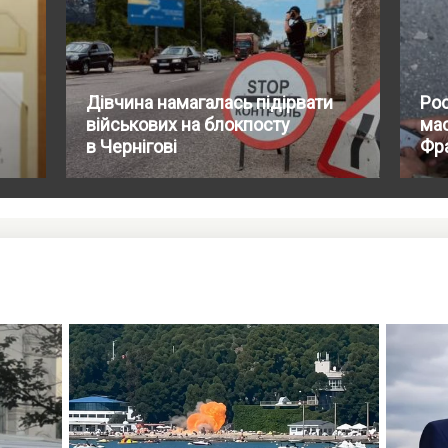
Дівчина намагалась підірвати
Рос
військових на блокпосту
мас
в Чернігові
Фр