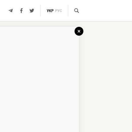
УКР
РУС