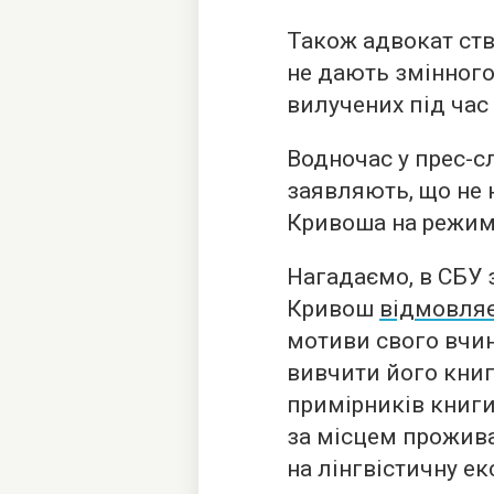
Також адвокат ств
не дають змінного 
вилучених під час
Водночас у прес-с
заявляють, що не 
Кривоша на режим
Нагадаємо, в СБУ 
Кривош
відмовля
мотиви свого вчин
вивчити його книг
примірників книги
за місцем прожив
на лінгвістичну ек