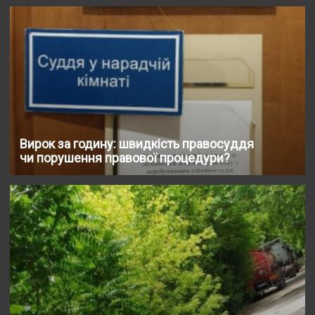
Вирок за годину: швидкість правосуддя
чи порушення правової процедури?