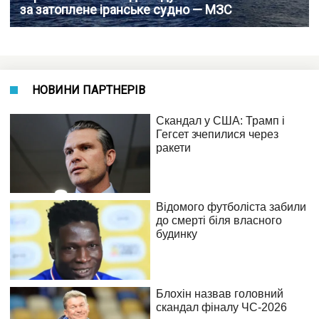
за затоплене іранське судно — МЗС
НОВИНИ ПАРТНЕРІВ