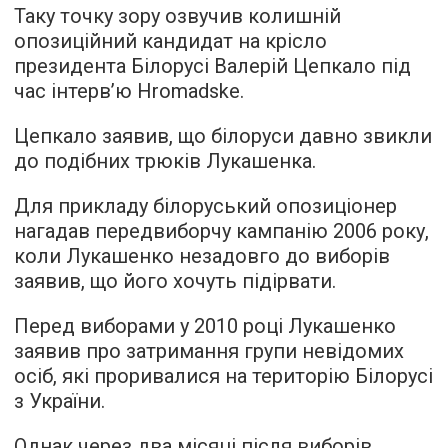
Таку точку зору озвучив колишній
опозиційний кандидат на крісло
президента Білорусі Валерій Цепкало під
час
інтерв’ю
Hromadske.
Цепкало заявив, що білоруси давно звикли
до подібних трюків Лукашенка.
Для прикладу білоруський опозиціонер
нагадав передвиборчу кампанію 2006 року,
коли Лукашенко незадовго до виборів
заявив, що його хочуть підірвати.
Перед виборами у 2010 році Лукашенко
заявив про затримання групи невідомих
осіб, які проривалися на територію Білорусі
з України.
Однак через два місяці після виборів,