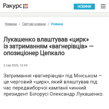
УКР
РУС
НОВИНИ
Новини
Світові новини
Новина
Лукашенко влаштував «цирк»
із затриманням «вагнерівців» —
опозиціонер Цепкало
2 сер 2020, 16:34
Затримання «вагнерівців» під Мінськом —
це черговий «цирк», який влаштував під
час передвиборчої кампанії чинний
президент Білорусі Олександр Лукашенко.