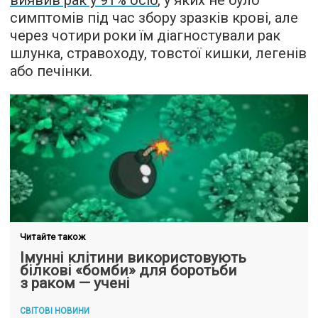
виявив рак у 91% осіб
, у яких не було
симптомів під час збору зразків крові, але
через чотири роки їм діагностували рак
шлунка, стравоходу, товстої кишки, легенів
або печінки.
Читайте також
Імунні клітини використовують
білкові «бомби» для боротьби
з раком — учені
СВІТОВІ НОВИНИ