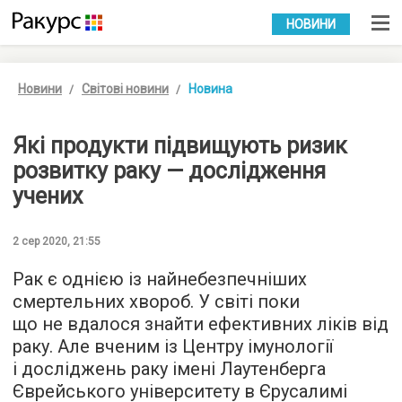
УКР
РУС
НОВИНИ
Новини
Світові новини
Новина
Які продукти підвищують ризик
розвитку раку — дослідження
учених
2 сер 2020, 21:55
Рак є однією із найнебезпечніших
смертельних хвороб. У світі поки
що не вдалося знайти ефективних ліків від
раку. Але вченим із Центру імунології
і досліджень раку імені Лаутенберга
Єврейського університету в Єрусалимі