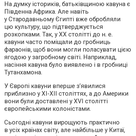
На думку істориків, батьківщиною кавуна є
Південна Африка. Але навіть
у Стародавньому Єгипті вже обробляли
цю культуру, що підтверджується
розкопками. Так, у ХХ столітті до н. е.
кавуни часто поміщали до гробниць
фараонів, щоб вони могли поласувати цією
ягодою у загробному світі. Наприклад,
насіння кавуна було виявлено і в гробниці
Тутанхамона.
У Європі кавуни вперше з’явилися
приблизно у XI-XII століттях, а до Америки
вони були доставлені у XVI столітті
європейськими колоністами.
Сьогодні кавуни вирощують практично
в усіх країнах світу, але найбільше у Китаї,