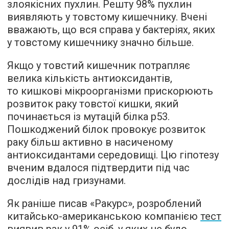
злоякісних пухлин. Решту 98% пухлин
виявляють у товстому кишечнику. Вчені
вважають, що вся справа у бактеріях, яких
у товстому кишечнику значно більше.
Якщо у товстий кишечник потрапляє
велика кількість антиоксидантів,
то кишкові мікроорганізми прискорюють
розвиток раку товстої кишки, який
починається із мутацій білка р53.
Пошкоджений білок провокує розвиток
раку більш активно в насиченому
антиоксидантами середовищі. Цю гіпотезу
вченим вдалося підтвердити під час
дослідів над гризунами.
Як раніше писав «Ракурс», розроблений
китайсько-американською компанією
тест