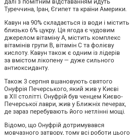
далі з помітним відставанням йдуть
Туреччина, Іран, Єгипет та країни Америки.
Кавун на 90% складається із води і містить
близько 6% цукру. Ця ягода є чудовим
джерелом вітаміну А, містить комплекс
вітамінів групи В, вітамін С та фолієву
кислоту. Кавун також є одним із лідерів
за вмістом лікопену — дуже сильного
антиоксиданту.
Також 3 серпня вшановують святого
Онуфрія Печерського, який жив у Києві
в XII столітті. Онуфрій був ченцем Києво-
Печерської лаври, жив у Ближніх печерах,
де зараз перебувають його нетлінні мощі.
Відомо, що Онуфрій дотримувався
мовчазного затвору, тому всі роботи цього